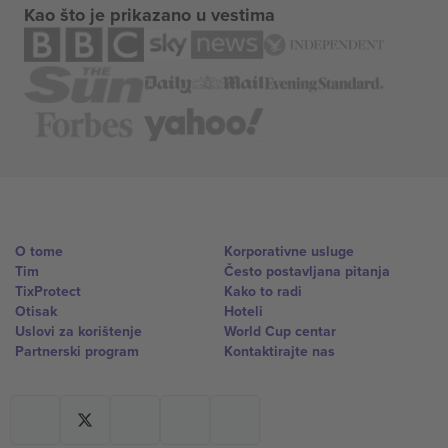
Kao što je prikazano u vestima
O tome
Korporativne usluge
Tim
Često postavljana pitanja
TixProtect
Kako to radi
Otisak
Hoteli
Uslovi za korištenje
World Cup centar
Partnerski program
Kontaktirajte nas