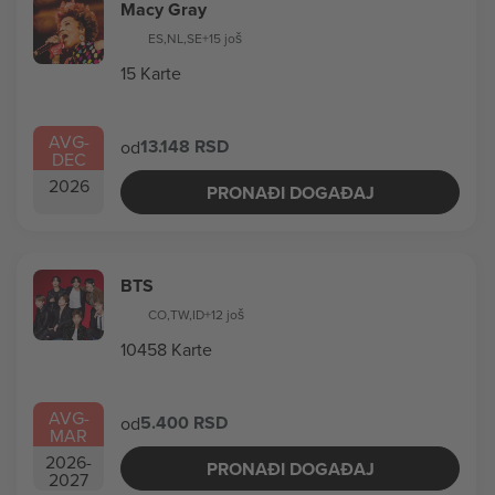
Macy Gray
ES
,
NL
,
SE
+15 još
15 Karte
AVG
-
13.148 RSD
od
DEC
2026
PRONAĐI DOGAĐAJ
BTS
CO
,
TW
,
ID
+12 još
10458 Karte
AVG
-
5.400 RSD
od
MAR
2026
-
PRONAĐI DOGAĐAJ
2027