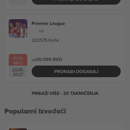
Premier League
GB
202575 Karte
AVG
-
10.095 RSD
od
MAJ
2026
-
PRONAĐI DOGAĐAJ
2027
PRIKAŽI VIŠE
- 20 TAKMIČENJA
Popularni Izvođači