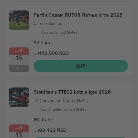
Рагби Седам RU708 Летње игре 2028
Carson Stadium
Carson, United States
82 Karte
JUL
142.500 RSD
od
16
KUPI
NED
Stoni tenis TTE02 Letnje igre 2028
LA Convention Center Hall 3
Los Angeles, United States
162 Karte
JUL
80.422 RSD
od
15