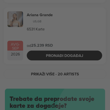
Ariana Grande
US
,
GB
6531 Karte
AVG
-
25.239 RSD
od
SEP
2026
PRONAĐI DOGAĐAJ
PRIKAŽI VIŠE
- 20 ARTISTS
Trebate da preprodate svoje
karte za događaje?