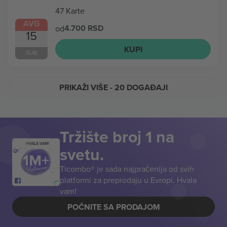
47 Karte
AVG
4.700 RSD
od
15
KUPI
SUB
PRIKAŽI VIŠE
- 20 DOGAĐAJI
Tržište broj 1 na
HVALA VAM!
svetu.
Ticombo® je sada najpraćenija od svih
platformi za preprodaju u Evropi. Hvala
vam!
POČNITE SA PRODAJOM