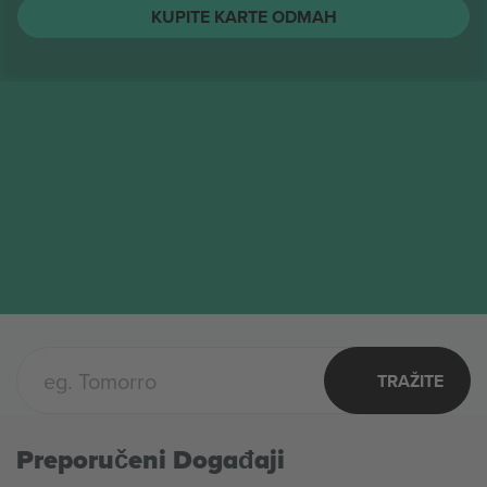
String Cheese Incident
Karte
AVG
Columbus, United States
12
String Cheese Incident
SRE
KUPITE KARTE ODMAH
TRAŽITE
Preporučeni Događaji