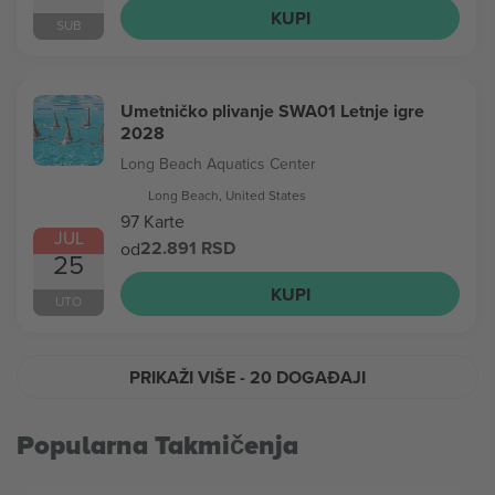
KUPI
SUB
Umetničko plivanje SWA01 Letnje igre
2028
Long Beach Aquatics Center
Long Beach, United States
97 Karte
JUL
22.891 RSD
od
25
KUPI
UTO
PRIKAŽI VIŠE
- 20 DOGAĐAJI
Popularna Takmičenja