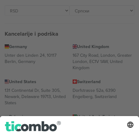
Kancelarije i podrška
Germany
United Kingdom
Unter den Linden 24, 10117
167 City Road, London, Greater
Berlin, Germany
London, EC1V 1AW, United
Kingdom
United States
Switzerland
131 Continental Dr, Suite 305,
Dorfstrasse 52a, 6390
Newark, Delaware 19713, United
Engelberg, Switzerland
States
Bulgaria
United Arab Emirates
Regus Sofia City West, bul
UAE Dubai Silicon Oasis, DDP
Totleben 53-55, 1606 Sofia,
Building A1, Office 302, Dubai,
Bulgaria
United Arab Emirates