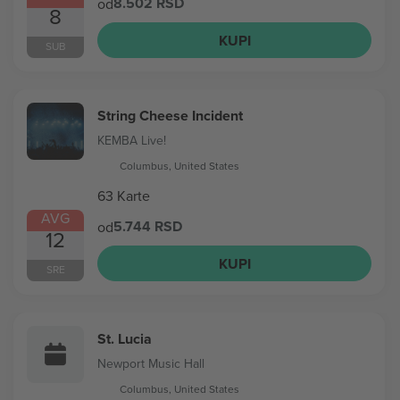
8.502 RSD
od
8
KUPI
SUB
String Cheese Incident
KEMBA Live!
Columbus, United States
63 Karte
AVG
5.744 RSD
od
12
KUPI
SRE
St. Lucia
Newport Music Hall
Columbus, United States