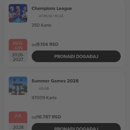
Champions League
AT
,
RS
,
NL
+10 još
350 Karte
AVG
-
9.156 RSD
od
JUN
2026
-
PRONAĐI DOGAĐAJ
2027
Summer Games 2028
US
,
GB
97009 Karte
JUL
16.787 RSD
od
2028
PRONAĐI DOGAĐAJ