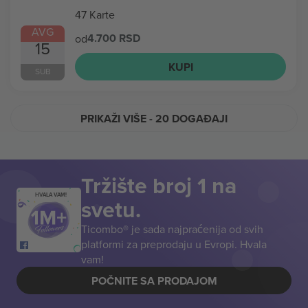
47 Karte
AVG
4.700 RSD
od
15
KUPI
SUB
PRIKAŽI VIŠE
- 20 DOGAĐAJI
Tržište broj 1 na
HVALA VAM!
svetu.
Ticombo® je sada najpraćenija od svih
platformi za preprodaju u Evropi. Hvala
vam!
POČNITE SA PRODAJOM