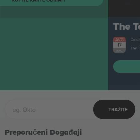
The Toadies
Karte
AVG
Columbus, United States
17
The Toadies
PON
KUPITE KARTE ODMAH
TRAŽITE
Preporučeni Događaji