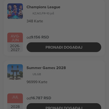
Champions League
KZ
,
NO
,
FR
+10 još
348 Karte
AVG
-
9.156 RSD
od
JUN
2026
-
PRONAĐI DOGAĐAJ
2027
Summer Games 2028
US
,
GB
96999 Karte
JUL
16.787 RSD
od
2028
PRONAĐI DOGAĐAJ