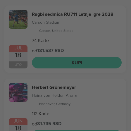
Ragbi sedmica RU711 Letnje igre 2028
Carson Stadium
Carson, United States
74 Karte
JUL
181.537 RSD
od
18
KUPI
UTO
Herbert Grönemeyer
Heinz von Heiden Arena
Hannover, Germany
112 Karte
JUN
81.735 RSD
od
18