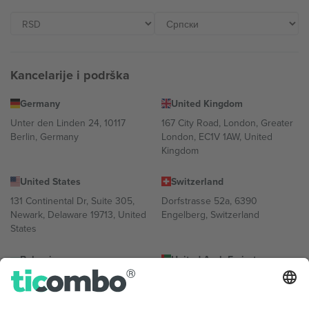
Kancelarije i podrška
Germany
United Kingdom
Unter den Linden 24, 10117
167 City Road, London, Greater
Berlin, Germany
London, EC1V 1AW, United
Kingdom
United States
Switzerland
131 Continental Dr, Suite 305,
Dorfstrasse 52a, 6390
Newark, Delaware 19713, United
Engelberg, Switzerland
States
Bulgaria
United Arab Emirates
Regus Sofia City West, bul
UAE Dubai Silicon Oasis, DDP
Totleben 53-55, 1606 Sofia,
Building A1, Office 302, Dubai,
Bulgaria
United Arab Emirates