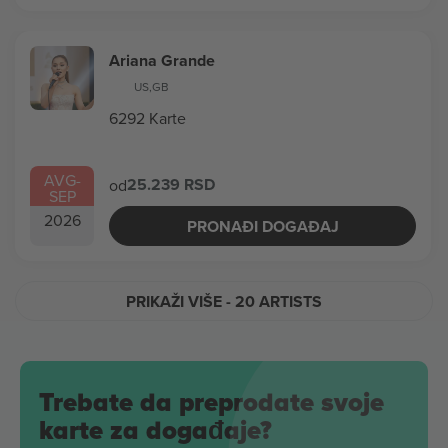
Ariana Grande
US
,
GB
6292 Karte
AVG
-
25.239 RSD
od
SEP
2026
PRONAĐI DOGAĐAJ
PRIKAŽI VIŠE
- 20 ARTISTS
Trebate da preprodate svoje
karte za događaje?