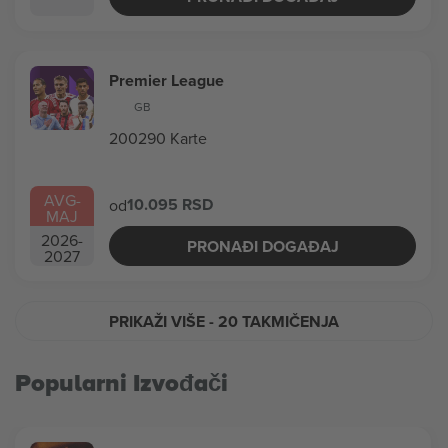
Premier League
GB
200290 Karte
AVG
-
10.095 RSD
od
MAJ
2026
-
PRONAĐI DOGAĐAJ
2027
PRIKAŽI VIŠE
- 20 TAKMIČENJA
Popularni Izvođači