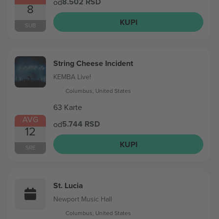
8.502 RSD
od
8
KUPI
SUB
String Cheese Incident
KEMBA Live!
Columbus, United States
63 Karte
AVG
5.744 RSD
od
12
KUPI
SRE
St. Lucia
Newport Music Hall
Columbus, United States