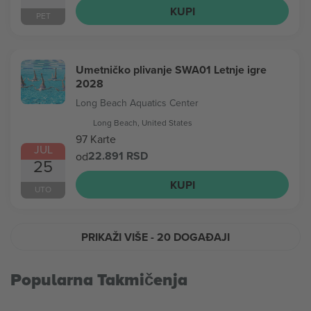
KUPI
PET
Umetničko plivanje SWA01 Letnje igre
2028
Long Beach Aquatics Center
Long Beach, United States
97 Karte
JUL
22.891 RSD
od
25
KUPI
UTO
PRIKAŽI VIŠE
- 20 DOGAĐAJI
Popularna Takmičenja