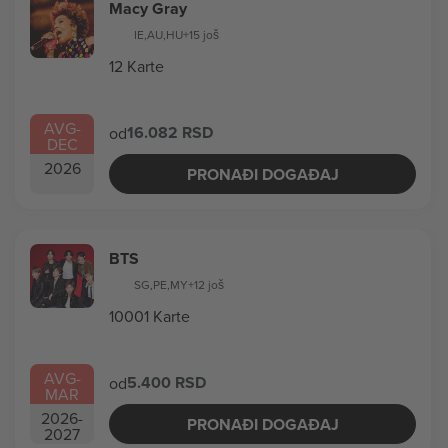
Macy Gray
IE
,
AU
,
HU
+15 još
12 Karte
AVG
-
16.082 RSD
od
DEC
2026
PRONAĐI DOGAĐAJ
BTS
SG
,
PE
,
MY
+12 još
10001 Karte
AVG
-
5.400 RSD
od
MAR
2026
-
PRONAĐI DOGAĐAJ
2027