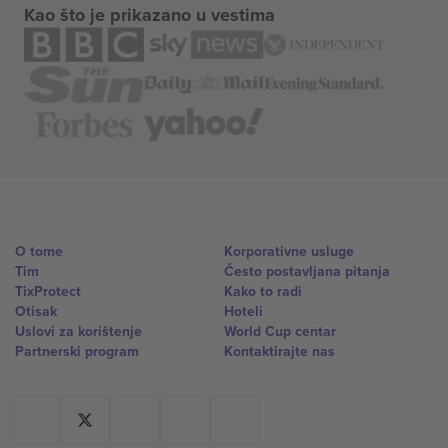
Kao što je prikazano u vestima
O tome
Korporativne usluge
Tim
Često postavljana pitanja
TixProtect
Kako to radi
Otisak
Hoteli
Uslovi za korištenje
World Cup centar
Partnerski program
Kontaktirajte nas