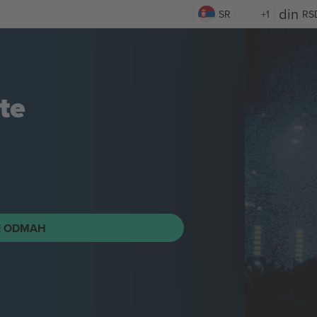
SR
+1
RS
te
E ODMAH