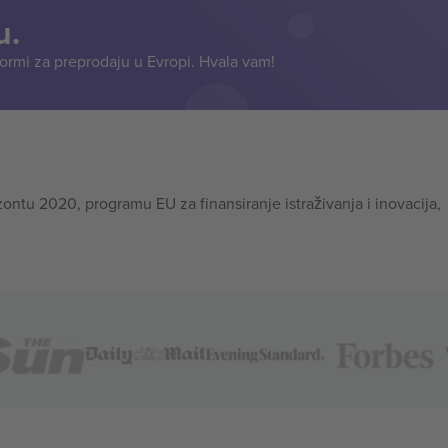
u.
formi za preprodaju u Evropi. Hvala vam!
tu 2020, programu EU za finansiranje istraživanja i inovacija,