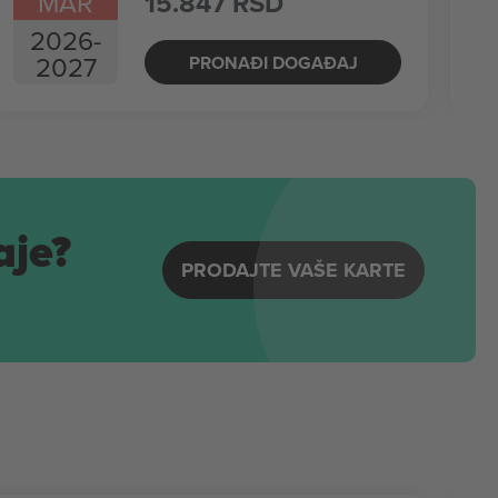
MAR
15.847 RSD
2026
-
2027
PRONAĐI DOGAĐAJ
aje?
PRODAJTE VAŠE KARTE