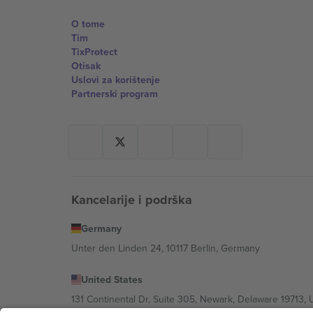
O tome
Tim
TixProtect
Otisak
Uslovi za korištenje
Partnerski program
Kancelarije i podrška
Germany
Unter den Linden 24, 10117 Berlin, Germany
United States
131 Continental Dr, Suite 305, Newark, Delaware 19713, 