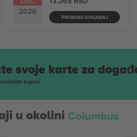
DEC
13.265 RSD
2026
PRONAĐI DOGAĐAJ
te svoje karte za događ
pridobijte kupce!
Columbus
ji u okolini