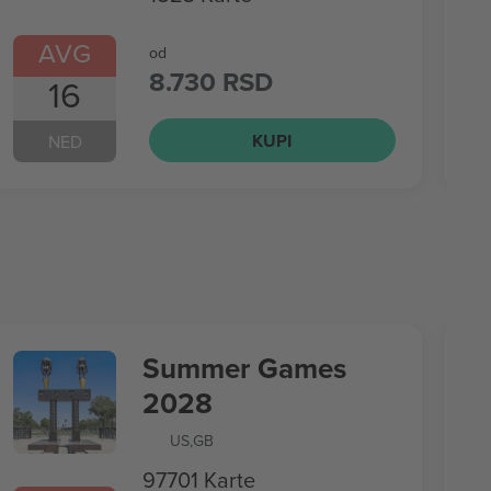
AVG
od
8.730 RSD
16
KUPI
NED
Summer Games
2028
US
,
GB
97701 Karte