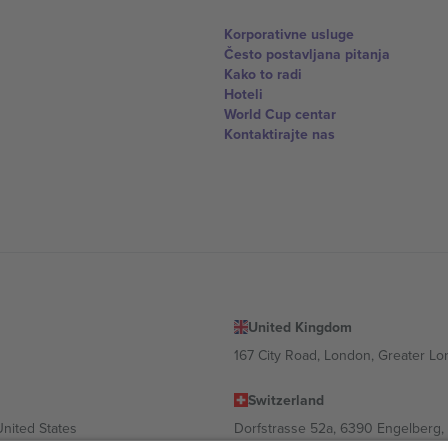
Korporativne usluge
Često postavljana pitanja
Kako to radi
Hoteli
World Cup centar
Kontaktirajte nas
United Kingdom
167 City Road, London, Greater L
Switzerland
United States
Dorfstrasse 52a, 6390 Engelberg, 