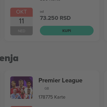
OKT
od
73.250 RSD
11
KUPI
NED
enja
Premier League
GB
178775 Karte