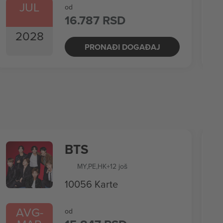
JUL
od
16.787 RSD
2028
PRONAĐI DOGAĐAJ
BTS
MY
,
PE
,
HK
+12 još
10056 Karte
AVG
-
od