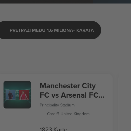
PRETRAŽI MEĐU 1.6 MILIONA+ KARATA
Manchester City
FC vs Arsenal FC
FA Community
Principality Stadium
Shield 2026
Cardiff, United Kingdom
1823 Karte