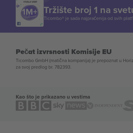
HVALA VAM!
Tržište broj 1 na svet
Ticombo® je sada najpraćenija od svih plat
Pečat izvrsnosti Komisije EU
Ticombo GmbH (matična kompanija) je prepoznat u Horizon
za svoj predlog br. 782393.
Kao što je prikazano u vestima