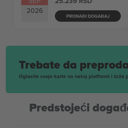
SEP
25.239 RSD
2026
PRONAĐI DOGAĐAJ
Trebate da preproda
Oglasite svoje karte na našoj platformi i brže 
Predstojeći događa