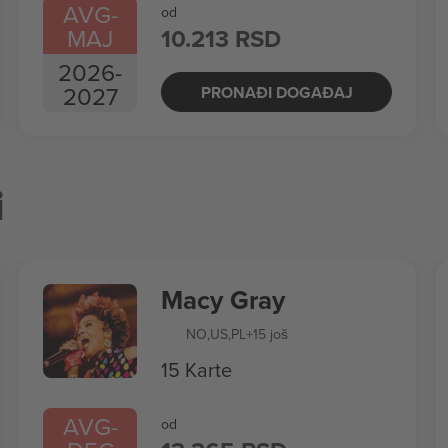
AVG
-
od
MAJ
10.213 RSD
2026
-
2027
PRONAĐI DOGAĐAJ
i
Macy Gray
NO
,
US
,
PL
+15 još
15 Karte
AVG
-
od