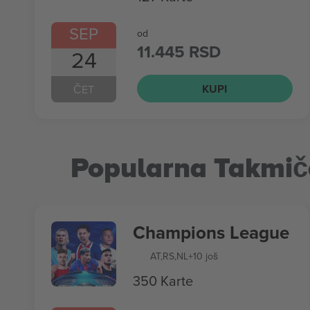
SEP
od
11.445 RSD
24
KUPI
ČET
Popularna Takmič
Champions League
AT
,
RS
,
NL
+10 još
350 Karte