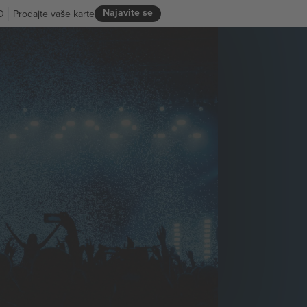
Najavite se
D
Prodajte vaše karte