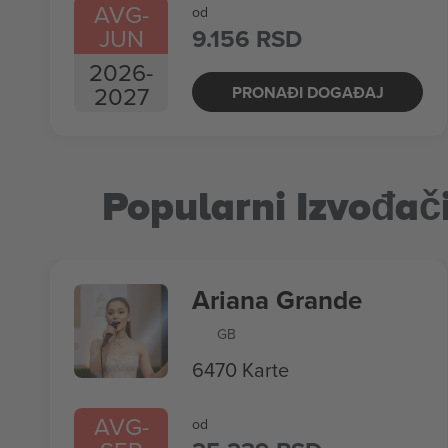
AVG
-
od
JUN
9.156 RSD
2026
-
2027
PRONAĐI DOGAĐAJ
Popularni Izvođač
Ariana Grande
GB
6470 Karte
AVG
-
od