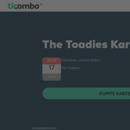
The Toadies
Kar
AVG
Columbus, United States
17
The Toadies
PON
KUPITE KART