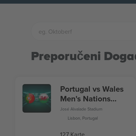
Preporučeni Doga
Portugal vs Wales
Men's Nations
League
José Alvalade Stadium
Lisbon, Portugal
127 Karte