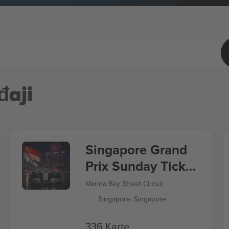
đaji
Singapore Grand
Prix Sunday Ticket
Formula 1
Marina Bay Street Circuit
Singapore, Singapore
336 Karte