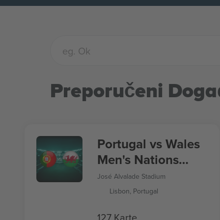
Preporučeni Doga
Portugal vs Wales
Men's Nations
League
José Alvalade Stadium
Lisbon, Portugal
127 Karte