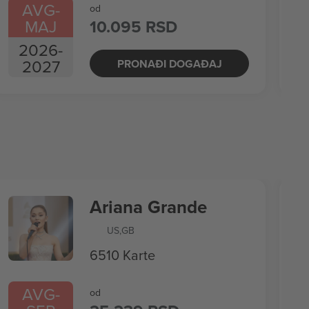
AVG
-
od
MAJ
10.095 RSD
2026
-
2027
PRONAĐI DOGAĐAJ
Ariana Grande
US
,
GB
6510 Karte
AVG
-
od