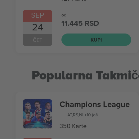
SEP
od
11.445 RSD
24
KUPI
ČET
Popularna Takmič
Champions League
AT
,
RS
,
NL
+10 još
350 Karte