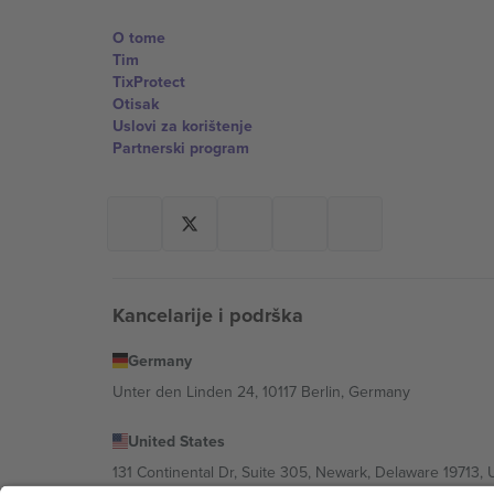
O tome
Tim
TixProtect
Otisak
Uslovi za korištenje
Partnerski program
Kancelarije i podrška
Germany
Unter den Linden 24, 10117 Berlin, Germany
United States
131 Continental Dr, Suite 305, Newark, Delaware 19713, 