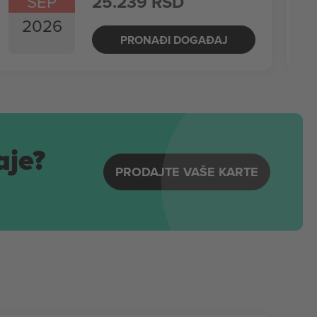
SEP
25.239 RSD
2026
PRONAĐI DOGAĐAJ
aje?
PRODAJTE VAŠE KARTE