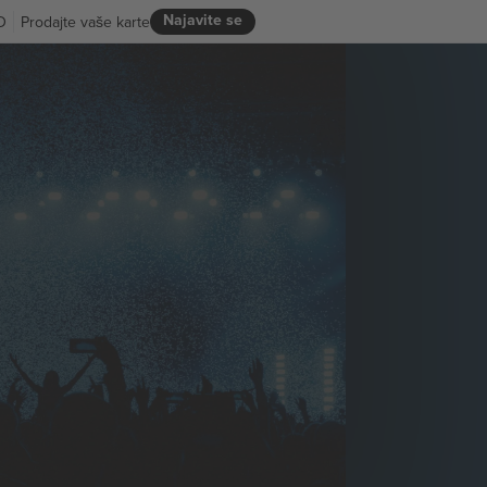
Najavite se
D
Prodajte vaše karte