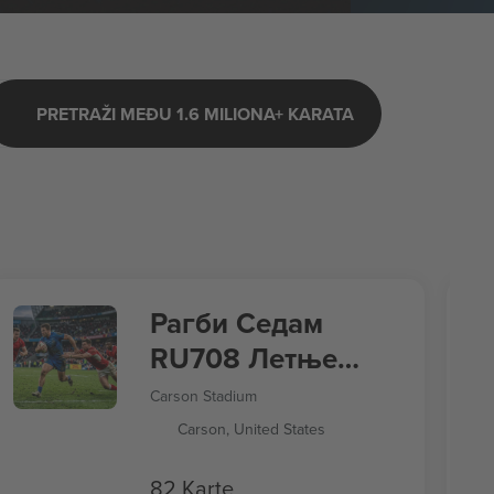
PRETRAŽI MEĐU 1.6 MILIONA+ KARATA
Рагби Седам
RU708 Летње
игре 2028
Carson Stadium
Carson, United States
82 Karte