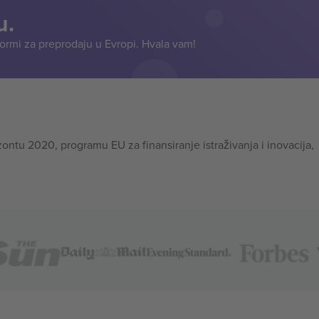
u.
formi za preprodaju u Evropi. Hvala vam!
tu 2020, programu EU za finansiranje istraživanja i inovacija,