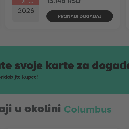
DEC
13.148 RSD
2026
PRONAĐI DOGAĐAJ
te svoje karte za događ
pridobijte kupce!
Columbus
ji u okolini