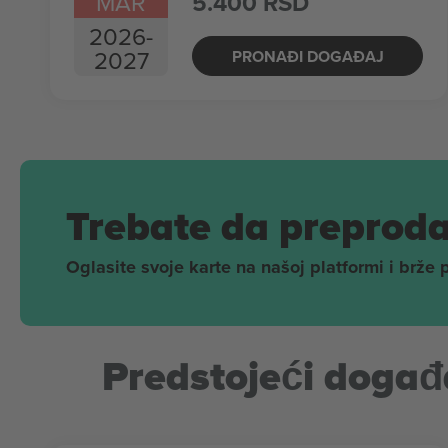
MAR
5.400 RSD
2026
-
2027
PRONAĐI DOGAĐAJ
Trebate da preproda
Oglasite svoje karte na našoj platformi i brže 
Predstojeći događa