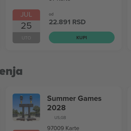
JUL
od
22.891 RSD
25
KUPI
UTO
enja
Summer Games
2028
US
,
GB
97009 Karte