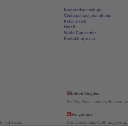
Korporativne usluge
Često postavljana pitanja
Kako to radi
Hoteli
World Cup centar
Kontaktirajte nas
United Kingdom
167 City Road, London, Greater L
Switzerland
United States
Dorfstrasse 52a, 6390 Engelberg, 