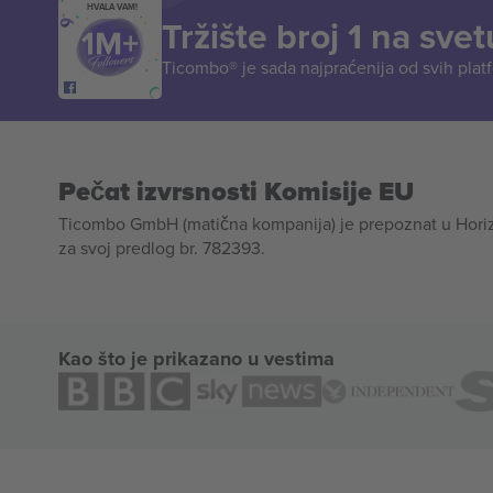
HVALA VAM!
Tržište broj 1 na svet
Ticombo® je sada najpraćenija od svih plat
Pečat izvrsnosti Komisije EU
Ticombo GmbH (matična kompanija) je prepoznat u Horizon
za svoj predlog br. 782393.
Kao što je prikazano u vestima