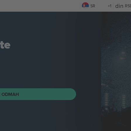
SR
+1
RS
te
E ODMAH