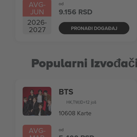
AVG
-
od
JUN
9.156 RSD
2026
-
2027
PRONAĐI DOGAĐAJ
Popularni Izvođač
BTS
HK
,
TW
,
ID
+12 još
10608 Karte
AVG
-
od