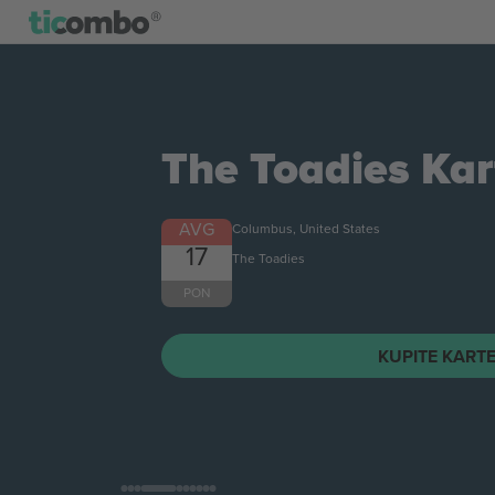
The Toadies
Kar
AVG
Columbus, United States
17
The Toadies
PON
KUPITE KART