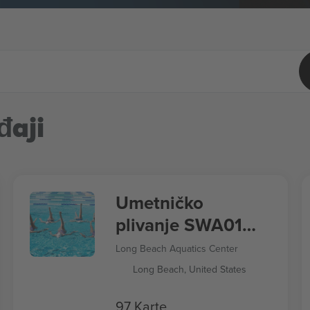
đaji
Umetničko
plivanje SWA01
Letnje igre 2028
Long Beach Aquatics Center
Long Beach, United States
97 Karte