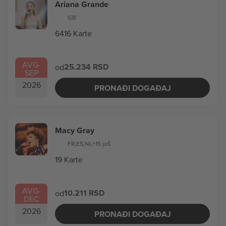
Ariana Grande
GB
6416 Karte
AVG
-
25.234 RSD
od
SEP
2026
PRONAĐI DOGAĐAJ
Macy Gray
FR
,
ES
,
NL
+15 još
19 Karte
AVG
-
10.211 RSD
od
DEC
2026
PRONAĐI DOGAĐAJ