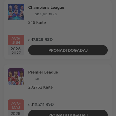
Champions League
GR
,
SI
,
GB
+10 još
348 Karte
AVG
-
7.629 RSD
od
JUN
2026
-
PRONAĐI DOGAĐAJ
2027
Premier League
GB
202762 Karte
AVG
-
10.211 RSD
od
MAJ
2026
-
PRONAĐI DOGAĐAJ