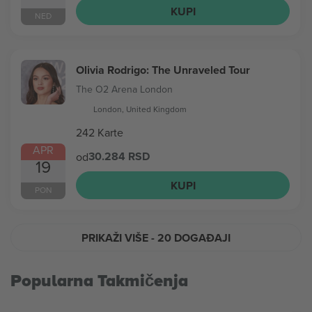
KUPI
NED
Olivia Rodrigo: The Unraveled Tour
The O2 Arena London
London, United Kingdom
242 Karte
APR
30.284 RSD
od
19
KUPI
PON
PRIKAŽI VIŠE
- 20 DOGAĐAJI
Popularna Takmičenja