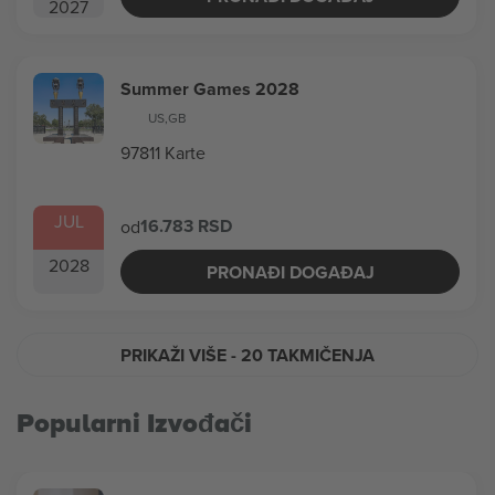
2027
Summer Games 2028
US
,
GB
97811 Karte
JUL
16.783 RSD
od
2028
PRONAĐI DOGAĐAJ
PRIKAŽI VIŠE
- 20 TAKMIČENJA
Popularni Izvođači