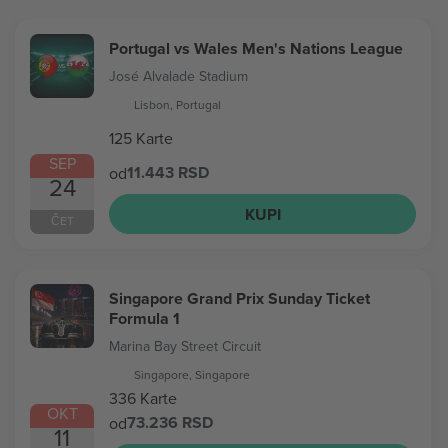
Portugal vs Wales Men's Nations League
José Alvalade Stadium
Lisbon, Portugal
125 Karte
SEP
11.443 RSD
od
24
KUPI
ČET
Singapore Grand Prix Sunday Ticket
Formula 1
Marina Bay Street Circuit
Singapore, Singapore
336 Karte
OKT
73.236 RSD
od
11