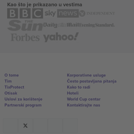
Kao što je prikazano u vestima
O tome
Korporativne usluge
Tim
Često postavljana pitanja
TixProtect
Kako to radi
Otisak
Hoteli
Uslovi za korištenje
World Cup centar
Partnerski program
Kontaktirajte nas