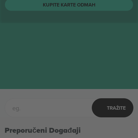
String Cheese Incident
Karte
AVG
Columbus, United States
12
String Cheese Incident
SRE
KUPITE KARTE ODMAH
TRAŽITE
Preporučeni Događaji