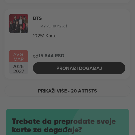
BTS
MY
,
PE
,
HK
+12 još
10251 Karte
AVG
-
15.844 RSD
od
MAR
2026
-
PRONAĐI DOGAĐAJ
2027
PRIKAŽI VIŠE
- 20 ARTISTS
Trebate da preprodate svoje
karte za događaje?