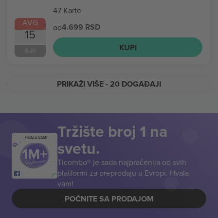
47 Karte
AVG
4.699 RSD
od
15
KUPI
SUB
PRIKAŽI VIŠE
- 20 DOGAĐAJI
Tržište broj 1 na
HVALA VAM!
svetu.
Ticombo® je sada najpraćenija od svih
platformi za preprodaju u Evropi. Hvala
vam!
POČNITE SA PRODAJOM