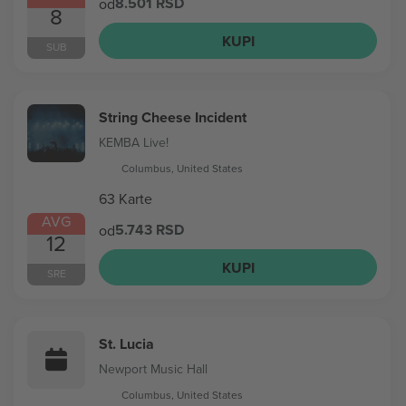
8.501 RSD
od
8
KUPI
SUB
String Cheese Incident
KEMBA Live!
Columbus, United States
63 Karte
AVG
5.743 RSD
od
12
KUPI
SRE
St. Lucia
Newport Music Hall
Columbus, United States