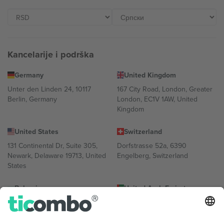
Kancelarije i podrška
Germany
United Kingdom
Unter den Linden 24, 10117
167 City Road, London, Greater
Berlin, Germany
London, EC1V 1AW, United
Kingdom
United States
Switzerland
131 Continental Dr, Suite 305,
Dorfstrasse 52a, 6390
Newark, Delaware 19713, United
Engelberg, Switzerland
States
Bulgaria
United Arab Emirates
Regus Sofia City West, bul
UAE Dubai Silicon Oasis, DDP
Totleben 53-55, 1606 Sofia,
Building A1, Office 302, Dubai,
Bulgaria
United Arab Emirates