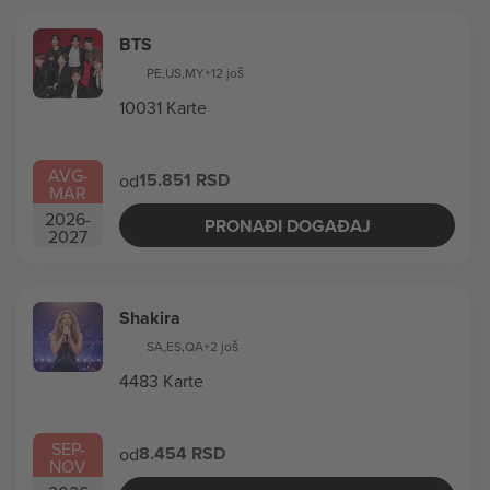
BTS
PE
,
US
,
MY
+12 još
10031 Karte
AVG
-
15.851 RSD
od
MAR
2026
-
PRONAĐI DOGAĐAJ
2027
Shakira
SA
,
ES
,
QA
+2 još
4483 Karte
SEP
-
8.454 RSD
od
NOV