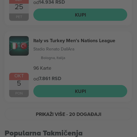
14.934 RSD
od
25
KUPI
PET
Italy vs Turkey Men's Nations League
Stadio Renato DallAra
Bologna, Italija
96 Karte
OKT
7.861 RSD
od
5
KUPI
PON
PRIKAŽI VIŠE
- 20 DOGAĐAJI
Popularna Takmičenja