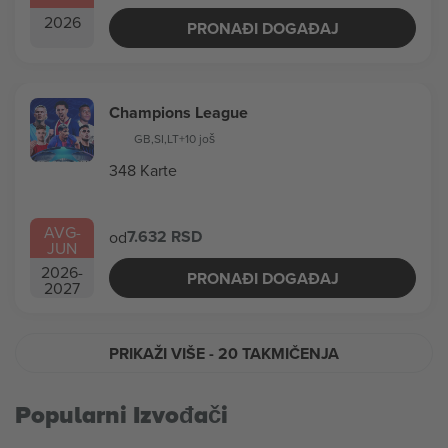
2026
PRONAĐI DOGAĐAJ
Champions League
GB
,
SI
,
LT
+10 još
348 Karte
AVG
-
7.632 RSD
od
JUN
2026
-
PRONAĐI DOGAĐAJ
2027
PRIKAŽI VIŠE
- 20 TAKMIČENJA
Popularni Izvođači