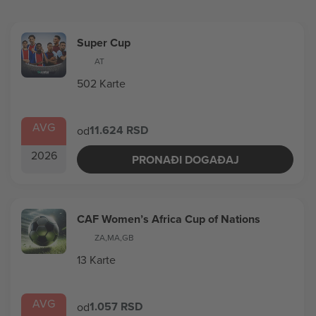
Super Cup
AT
502 Karte
AVG
11.624 RSD
od
2026
PRONAĐI DOGAĐAJ
CAF Women’s Africa Cup of Nations
ZA
,
MA
,
GB
13 Karte
AVG
1.057 RSD
od