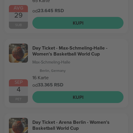
65 Karte
AVG
23.645 RSD
od
29
KUPI
SUB
Day Ticket - Max-Schmeling-Halle -
Women’s Basketball World Cup
Max-Schmeling-Halle
Berlin, Germany
16 Karte
SEP
33.365 RSD
od
4
KUPI
PET
Day Ticket - Arena Berlin - Women’s
Basketball World Cup