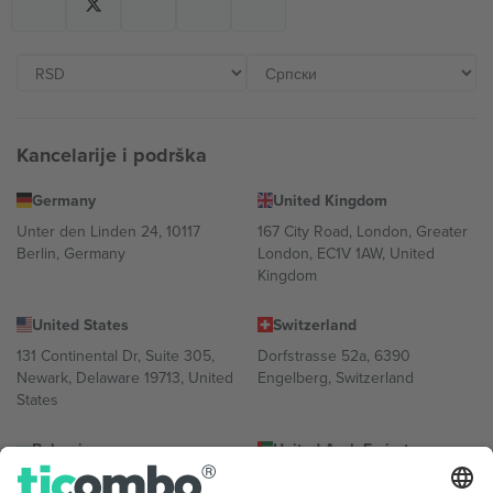
Kancelarije i podrška
Germany
United Kingdom
Unter den Linden 24, 10117
167 City Road, London, Greater
Berlin, Germany
London, EC1V 1AW, United
Kingdom
United States
Switzerland
131 Continental Dr, Suite 305,
Dorfstrasse 52a, 6390
Newark, Delaware 19713, United
Engelberg, Switzerland
States
Bulgaria
United Arab Emirates
Regus Sofia City West, bul
UAE Dubai Silicon Oasis, DDP