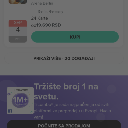
Arena Berlin
Berlin, Germany
24 Karte
SEP
19.690 RSD
od
4
KUPI
PET
PRIKAŽI VIŠE
- 20 DOGAĐAJI
Tržište broj 1 na
HVALA VAM!
svetu.
Ticombo® je sada najpraćenija od svih
platformi za preprodaju u Evropi. Hvala
vam!
POČNITE SA PRODAJOM