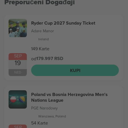
Preporučeni Događaji
Ryder Cup 2027 Sunday Ticket
Adare Manor
Ireland
149 Karte
SEP
179.997 RSD
od
19
KUPI
NED
Poland vs Bosnia Herzegovina Men's
Nations League
PGE Narodowy
Warszawa, Poland
54 Karte
SEP