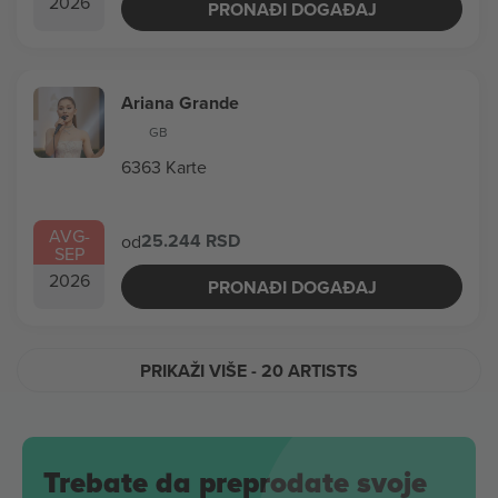
2026
PRONAĐI DOGAĐAJ
Ariana Grande
GB
6363 Karte
AVG
-
25.244 RSD
od
SEP
2026
PRONAĐI DOGAĐAJ
PRIKAŽI VIŠE
- 20 ARTISTS
Trebate da preprodate svoje