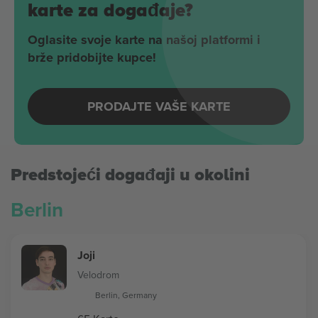
karte za događaje?
Oglasite svoje karte na našoj platformi i
brže pridobijte kupce!
PRODAJTE VAŠE KARTE
Predstojeći događaji u okolini
Berlin
Joji
Velodrom
Berlin, Germany