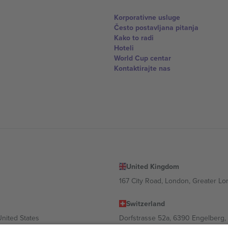
Korporativne usluge
Često postavljana pitanja
Kako to radi
Hoteli
World Cup centar
Kontaktirajte nas
United Kingdom
167 City Road, London, Greater L
Switzerland
United States
Dorfstrasse 52a, 6390 Engelberg, 