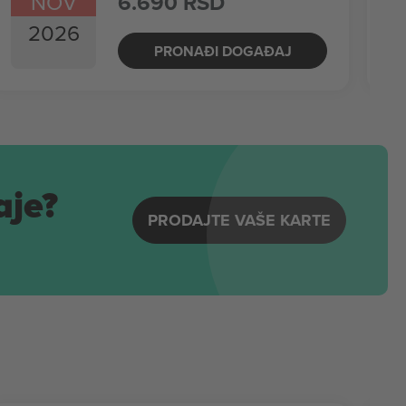
NOV
6.690 RSD
2026
PRONAĐI DOGAĐAJ
aje?
PRODAJTE VAŠE KARTE