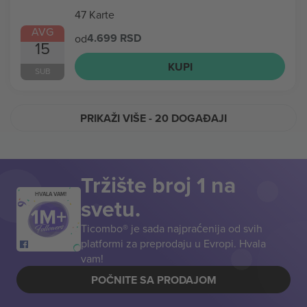
47 Karte
AVG
4.699 RSD
od
15
KUPI
SUB
PRIKAŽI VIŠE
- 20 DOGAĐAJI
Tržište broj 1 na
HVALA VAM!
svetu.
Ticombo® je sada najpraćenija od svih
platformi za preprodaju u Evropi. Hvala
vam!
POČNITE SA PRODAJOM