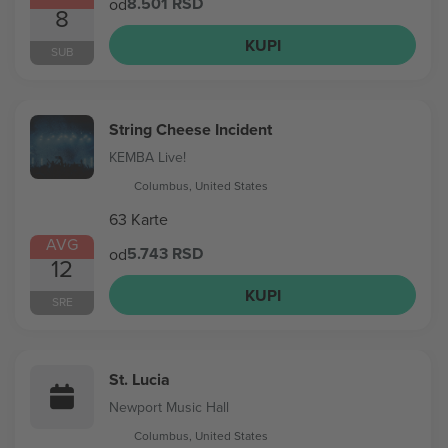
8.501 RSD
od
8
KUPI
SUB
String Cheese Incident
KEMBA Live!
Columbus, United States
63 Karte
AVG
5.743 RSD
od
12
KUPI
SRE
St. Lucia
Newport Music Hall
Columbus, United States