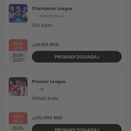
Champions League
AT
,
RS
,
NL
+10 još
350 Karte
AVG
-
9.155 RSD
od
JUN
2026
-
PRONAĐI DOGAĐAJ
2027
Premier League
GB
195642 Karte
AVG
-
10.094 RSD
od
MAJ
2026
-
PRONAĐI DOGAĐAJ