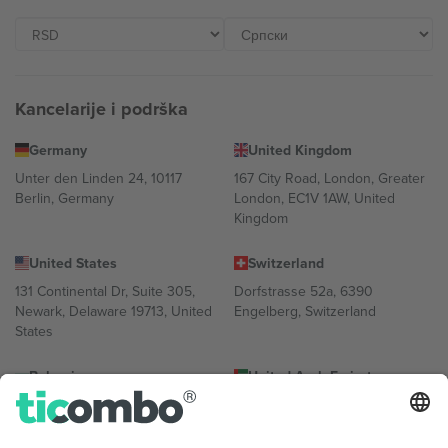
Kancelarije i podrška
Germany
United Kingdom
Unter den Linden 24, 10117
167 City Road, London, Greater
Berlin, Germany
London, EC1V 1AW, United
Kingdom
United States
Switzerland
131 Continental Dr, Suite 305,
Dorfstrasse 52a, 6390
Newark, Delaware 19713, United
Engelberg, Switzerland
States
Bulgaria
United Arab Emirates
Regus Sofia City West, bul
UAE Dubai Silicon Oasis, DDP
Totleben 53-55, 1606 Sofia,
Building A1, Office 302, Dubai,
Bulgaria
United Arab Emirates