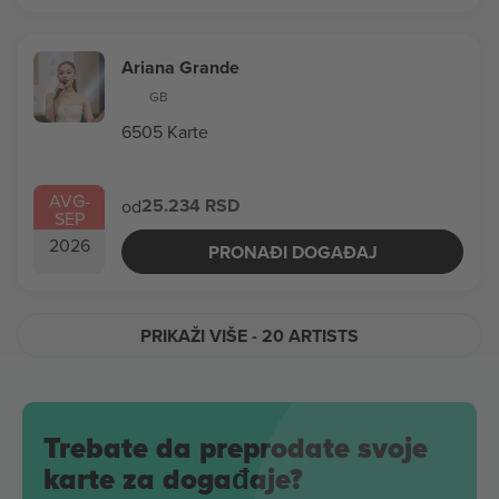
Ariana Grande
GB
6505 Karte
AVG
-
25.234 RSD
od
SEP
2026
PRONAĐI DOGAĐAJ
PRIKAŽI VIŠE
- 20 ARTISTS
Trebate da preprodate svoje
karte za događaje?