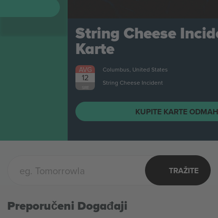
String Cheese Incident
Karte
AVG
Columbus, United States
12
String Cheese Incident
SRE
KUPITE KARTE ODMAH
TRAŽITE
Preporučeni Događaji