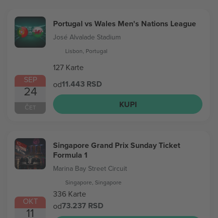
Portugal vs Wales Men's Nations League
José Alvalade Stadium
Lisbon, Portugal
127 Karte
SEP
11.443 RSD
od
24
KUPI
ČET
Singapore Grand Prix Sunday Ticket
Formula 1
Marina Bay Street Circuit
Singapore, Singapore
336 Karte
OKT
73.237 RSD
od
11