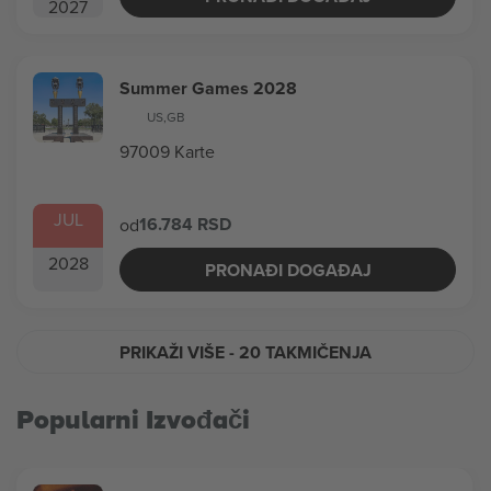
2027
Summer Games 2028
US
,
GB
97009 Karte
JUL
16.784 RSD
od
2028
PRONAĐI DOGAĐAJ
PRIKAŽI VIŠE
- 20 TAKMIČENJA
Popularni Izvođači