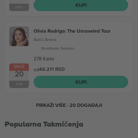
KUPI
NED
Olivia Rodrigo: The Unraveled Tour
Avicii Arena
Stockholm, Sweden
278 Karte
MAR
46.211 RSD
od
20
KUPI
SUB
PRIKAŽI VIŠE
- 20 DOGAĐAJI
Popularna Takmičenja