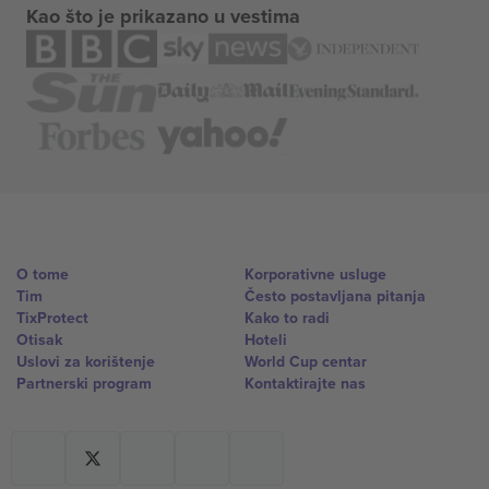
Kao što je prikazano u vestima
O tome
Korporativne usluge
Tim
Često postavljana pitanja
TixProtect
Kako to radi
Otisak
Hoteli
Uslovi za korištenje
World Cup centar
Partnerski program
Kontaktirajte nas