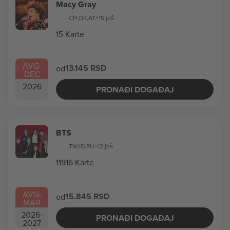
Macy Gray
CH
,
DK
,
AT
+15 još
15 Karte
AVG
-
13.145 RSD
od
DEC
2026
PRONAĐI DOGAĐAJ
BTS
TW
,
ID
,
PH
+12 još
11916 Karte
AVG
-
15.845 RSD
od
MAR
2026
-
PRONAĐI DOGAĐAJ
2027