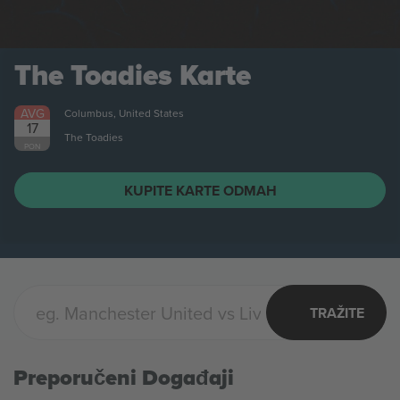
The Toadies
Karte
AVG
Columbus, United States
17
The Toadies
PON
KUPITE KARTE ODMAH
TRAŽITE
Preporučeni Događaji