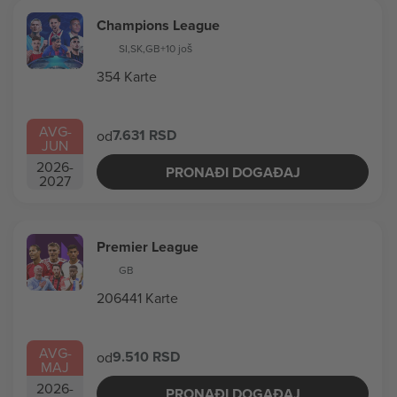
Champions League
SI
,
SK
,
GB
+10 još
354 Karte
AVG
-
7.631 RSD
od
JUN
2026
-
PRONAĐI DOGAĐAJ
2027
Premier League
GB
206441 Karte
AVG
-
9.510 RSD
od
MAJ
2026
-
PRONAĐI DOGAĐAJ