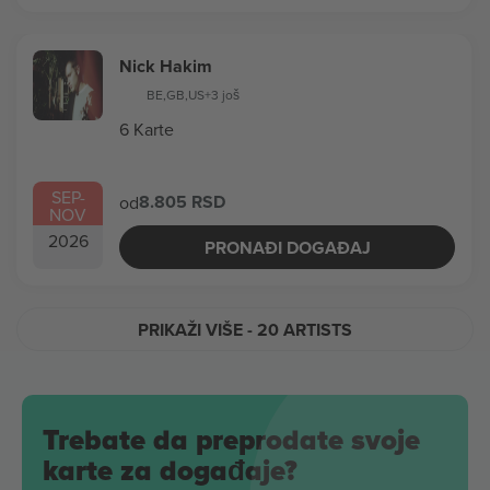
Nick Hakim
BE
,
GB
,
US
+3 još
6 Karte
SEP
-
8.805 RSD
od
NOV
2026
PRONAĐI DOGAĐAJ
PRIKAŽI VIŠE
- 20 ARTISTS
Trebate da preprodate svoje
karte za događaje?