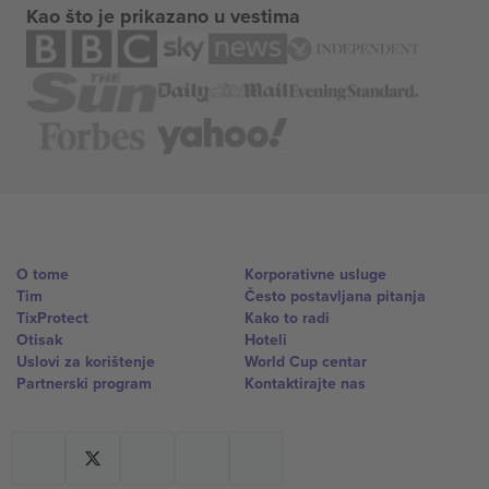
Kao što je prikazano u vestima
O tome
Korporativne usluge
Tim
Često postavljana pitanja
TixProtect
Kako to radi
Otisak
Hoteli
Uslovi za korištenje
World Cup centar
Partnerski program
Kontaktirajte nas