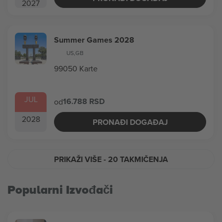
2027
Summer Games 2028
US
,
GB
99050 Karte
JUL
16.788 RSD
od
2028
PRONAĐI DOGAĐAJ
PRIKAŽI VIŠE
- 20 TAKMIČENJA
Popularni Izvođači