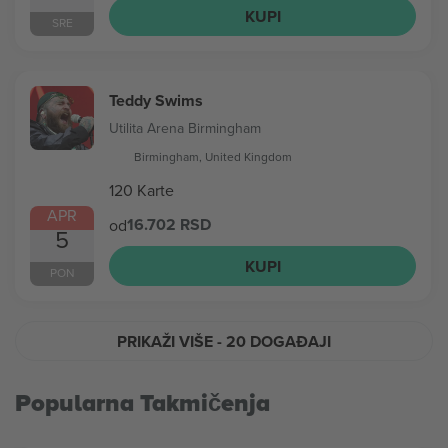
KUPI
SRE
Teddy Swims
Utilita Arena Birmingham
Birmingham, United Kingdom
120 Karte
APR
16.702 RSD
od
5
KUPI
PON
PRIKAŽI VIŠE
- 20 DOGAĐAJI
Popularna Takmičenja