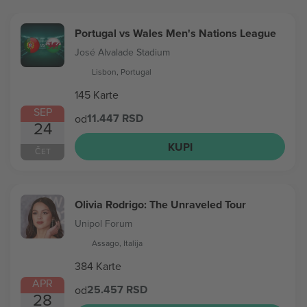
Portugal vs Wales Men's Nations League
José Alvalade Stadium
Lisbon, Portugal
145 Karte
SEP
11.447 RSD
od
24
KUPI
ČET
Olivia Rodrigo: The Unraveled Tour
Unipol Forum
Assago, Italija
384 Karte
APR
25.457 RSD
od
28