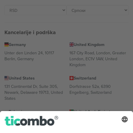
Kancelarije i podrška
Germany
United Kingdom
Unter den Linden 24, 10117
167 City Road, London, Greater
Berlin, Germany
London, EC1V 1AW, United
Kingdom
United States
Switzerland
131 Continental Dr, Suite 305,
Dorfstrasse 52a, 6390
Newark, Delaware 19713, United
Engelberg, Switzerland
States
Bulgaria
United Arab Emirates
Regus Sofia City West, bul
UAE Dubai Silicon Oasis, DDP
Totleben 53-55, 1606 Sofia,
Building A1, Office 302, Dubai,
Bulgaria
United Arab Emirates