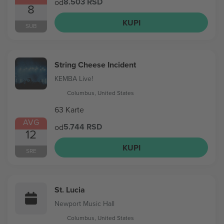
8.503 RSD
od
8
KUPI
SUB
String Cheese Incident
KEMBA Live!
Columbus, United States
63 Karte
AVG
5.744 RSD
od
12
KUPI
SRE
St. Lucia
Newport Music Hall
Columbus, United States