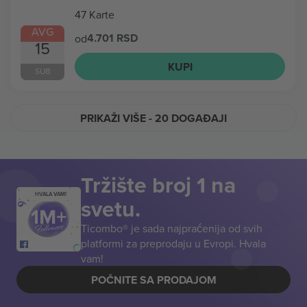
47 Karte
AVG
4.701 RSD
od
15
KUPI
SUB
PRIKAŽI VIŠE
- 20 DOGAĐAJI
Tržište broj 1 na
HVALA VAM!
svetu.
Ticombo® je sada najpraćenija od svih
platformi za preprodaju u Evropi. Hvala
vam!
POČNITE SA PRODAJOM