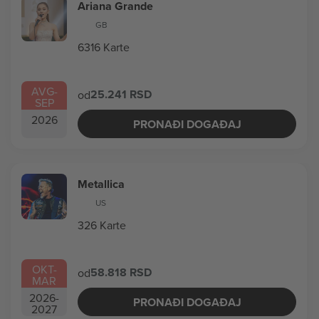
Ariana Grande
GB
6316 Karte
AVG
-
25.241 RSD
od
SEP
2026
PRONAĐI DOGAĐAJ
Metallica
US
326 Karte
OKT
-
58.818 RSD
od
MAR
2026
-
PRONAĐI DOGAĐAJ
2027