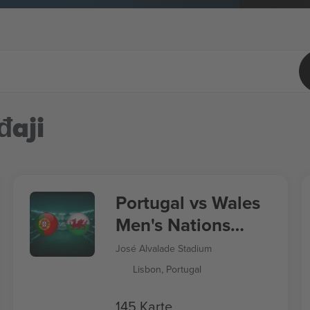
đaji
Portugal vs Wales
Men's Nations
League
José Alvalade Stadium
Lisbon, Portugal
145 Karte