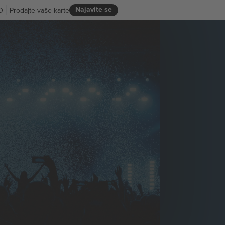
Najavite se
D
Prodajte vaše karte