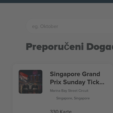
Preporučeni Doga
Singapore Grand
Prix Sunday Ticket
Formula 1
Marina Bay Street Circuit
Singapore, Singapore
330 Karte