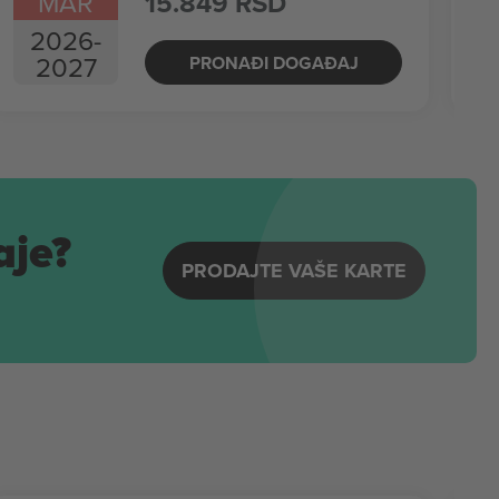
MAR
15.849 RSD
2026
-
2027
PRONAĐI DOGAĐAJ
aje?
PRODAJTE VAŠE KARTE