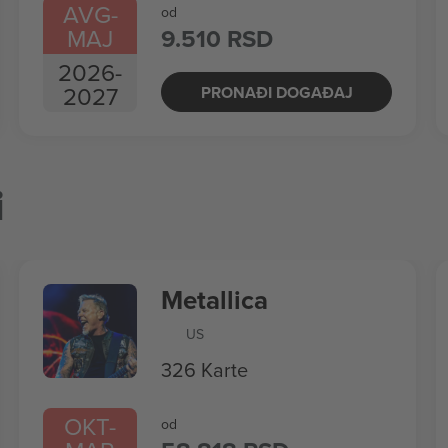
AVG
-
od
MAJ
9.510 RSD
2026
-
2027
PRONAĐI DOGAĐAJ
i
Metallica
US
326 Karte
OKT
-
od