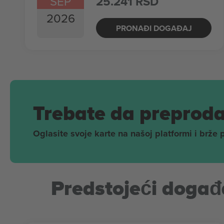
SEP
25.241 RSD
2026
PRONAĐI DOGAĐAJ
Trebate da preproda
Oglasite svoje karte na našoj platformi i brže 
Predstojeći događa