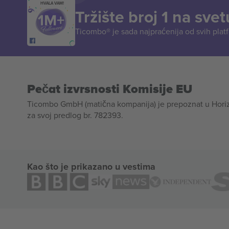
HVALA VAM!
Tržište broj 1 na svet
Ticombo® je sada najpraćenija od svih plat
Pečat izvrsnosti Komisije EU
Ticombo GmbH (matična kompanija) je prepoznat u Horizon
za svoj predlog br. 782393.
Kao što je prikazano u vestima