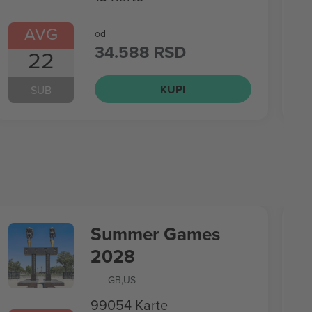
AVG
od
34.588 RSD
22
KUPI
SUB
Summer Games
2028
GB
,
US
99054 Karte