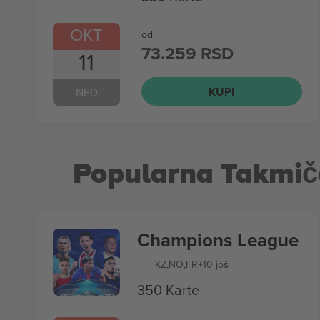
OKT
od
73.259 RSD
11
KUPI
NED
Popularna Takmič
Champions League
KZ
,
NO
,
FR
+10 još
350 Karte