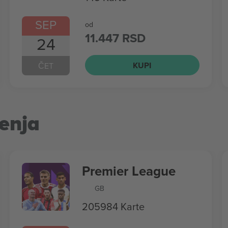
SEP
od
11.447 RSD
24
KUPI
ČET
enja
Premier League
GB
205984 Karte