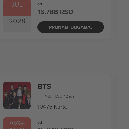
JUL
od
16.788 RSD
2028
PRONAĐI DOGAĐAJ
BTS
AU
,
TH
,
SG
+12 još
10475 Karte
AVG
-
od