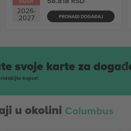
MAR
58.818 RSD
2026
-
2027
PRONAĐI DOGAĐAJ
te svoje karte za događ
pridobijte kupce!
Columbus
ji u okolini