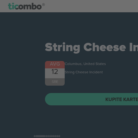
String Cheese I
AVG
Columbus, United States
12
String Cheese Incident
SRE
KUPITE KART