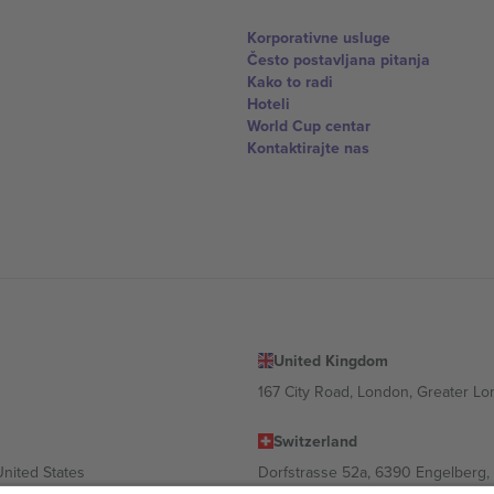
Korporativne usluge
Često postavljana pitanja
Kako to radi
Hoteli
World Cup centar
Kontaktirajte nas
United Kingdom
167 City Road, London, Greater L
Switzerland
United States
Dorfstrasse 52a, 6390 Engelberg, 