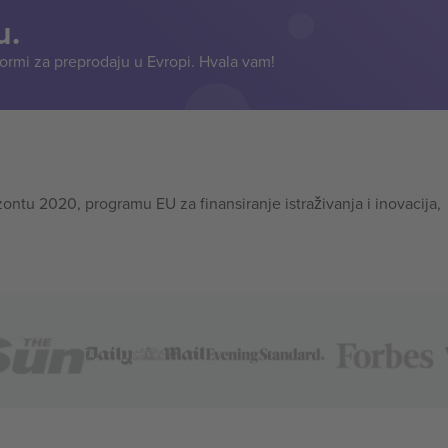
u.
formi za preprodaju u Evropi. Hvala vam!
tu 2020, programu EU za finansiranje istraživanja i inovacija,