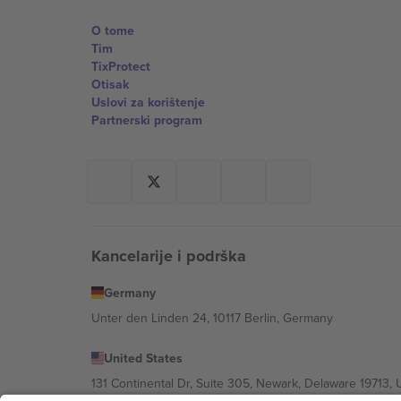
O tome
Tim
TixProtect
Otisak
Uslovi za korištenje
Partnerski program
Kancelarije i podrška
Germany
Unter den Linden 24, 10117 Berlin, Germany
United States
131 Continental Dr, Suite 305, Newark, Delaware 19713, 