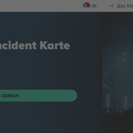
SR
+1
RS
ncident
Karte
E ODMAH