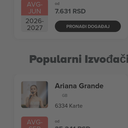
AVG
-
od
JUN
7.631 RSD
2026
-
2027
PRONAĐI DOGAĐAJ
Popularni Izvođač
Ariana Grande
GB
6334 Karte
AVG
-
od