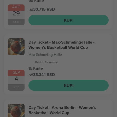
65 Karte
AVG
30.715 RSD
od
29
KUPI
SUB
Day Ticket - Max-Schmeling-Halle -
Women’s Basketball World Cup
Max-Schmeling-Halle
Berlin, Germany
16 Karte
SEP
33.341 RSD
od
4
KUPI
PET
Day Ticket - Arena Berlin - Women’s
Basketball World Cup