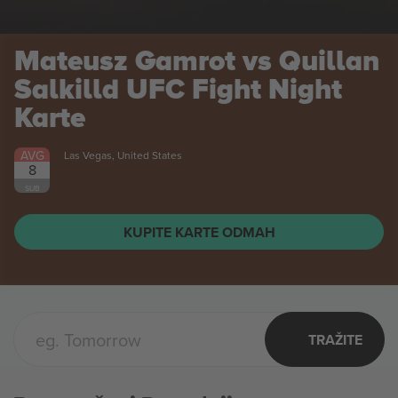
Mateusz Gamrot vs Quillan
Salkilld UFC Fight Night
Karte
AVG
Las Vegas, United States
8
SUB
KUPITE KARTE ODMAH
TRAŽITE