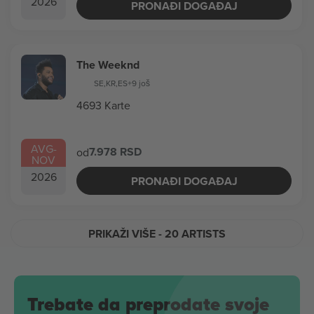
2026
PRONAĐI DOGAĐAJ
The Weeknd
SE
,
KR
,
ES
+9 još
4693 Karte
AVG
-
7.978 RSD
od
NOV
2026
PRONAĐI DOGAĐAJ
PRIKAŽI VIŠE
- 20 ARTISTS
Trebate da preprodate svoje