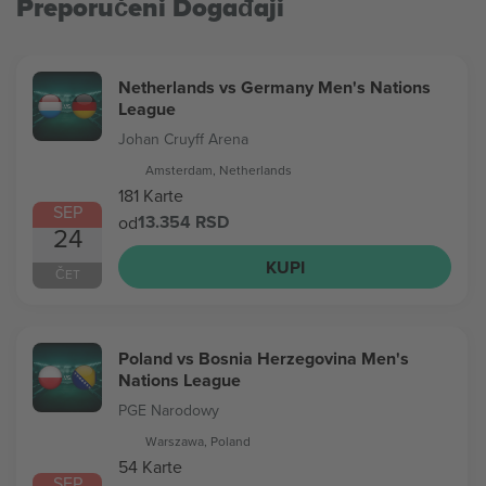
Preporučeni Događaji
Netherlands vs Germany Men's Nations
League
Johan Cruyff Arena
Amsterdam, Netherlands
181 Karte
SEP
13.354 RSD
od
24
KUPI
ČET
Poland vs Bosnia Herzegovina Men's
Nations League
PGE Narodowy
Warszawa, Poland
54 Karte
SEP