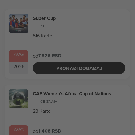
Super Cup
AT
516 Karte
AVG
7.626 RSD
od
2026
PRONAĐI DOGAĐAJ
CAF Women’s Africa Cup of Nations
GB
,
ZA
,
MA
23 Karte
AVG
1.408 RSD
od