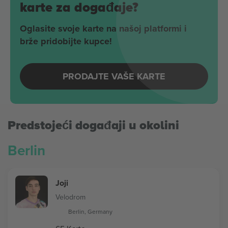
karte za događaje?
Oglasite svoje karte na našoj platformi i
brže pridobijte kupce!
PRODAJTE VAŠE KARTE
Predstojeći događaji u okolini
Berlin
Joji
Velodrom
Berlin, Germany