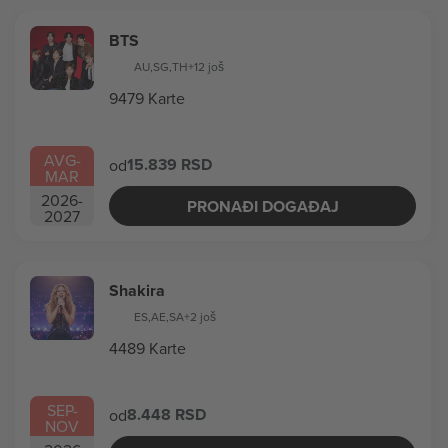
BTS
AU
,
SG
,
TH
+12 još
9479 Karte
AVG
-
15.839 RSD
od
MAR
2026
-
PRONAĐI DOGAĐAJ
2027
Shakira
ES
,
AE
,
SA
+2 još
4489 Karte
SEP
-
8.448 RSD
od
NOV