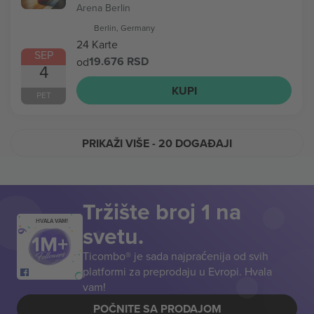
Arena Berlin
Berlin, Germany
24 Karte
SEP
19.676 RSD
od
4
KUPI
PET
PRIKAŽI VIŠE
- 20 DOGAĐAJI
Tržište broj 1 na
HVALA VAM!
svetu.
Ticombo® je sada najpraćenija od svih
platformi za preprodaju u Evropi. Hvala
vam!
POČNITE SA PRODAJOM