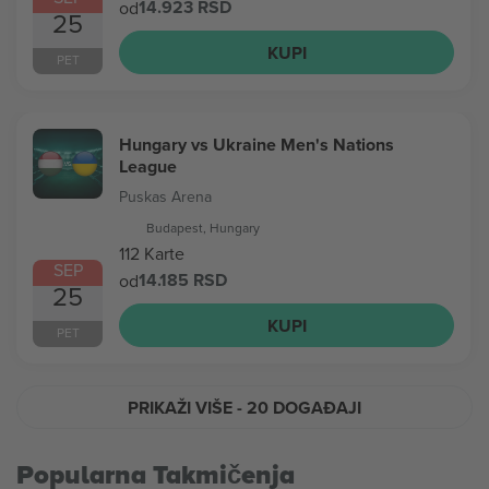
14.923 RSD
od
25
KUPI
PET
Hungary vs Ukraine Men's Nations
League
Puskas Arena
Budapest, Hungary
112 Karte
SEP
14.185 RSD
od
25
KUPI
PET
PRIKAŽI VIŠE
- 20 DOGAĐAJI
Popularna Takmičenja