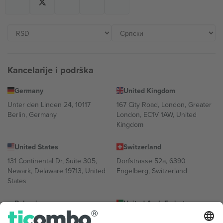
Kancelarije i podrška
Germany
United Kingdom
Unter den Linden 24, 10117
167 City Road, London, Greater
Berlin, Germany
London, EC1V 1AW, United
Kingdom
United States
Switzerland
131 Continental Dr, Suite 305,
Dorfstrasse 52a, 6390
Newark, Delaware 19713, United
Engelberg, Switzerland
States
Bulgaria
United Arab Emirates
Regus Sofia City West, bul
UAE Dubai Silicon Oasis, DDP