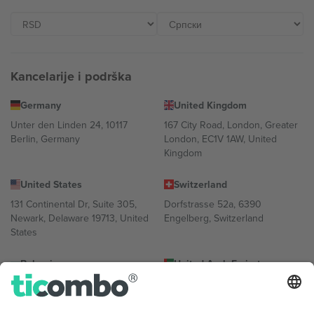
Kancelarije i podrška
Germany
United Kingdom
Unter den Linden 24, 10117
167 City Road, London, Greater
Berlin, Germany
London, EC1V 1AW, United
Kingdom
United States
Switzerland
131 Continental Dr, Suite 305,
Dorfstrasse 52a, 6390
Newark, Delaware 19713, United
Engelberg, Switzerland
States
Bulgaria
United Arab Emirates
Regus Sofia City West, bul
UAE Dubai Silicon Oasis, DDP
Totleben 53-55, 1606 Sofia,
Building A1, Office 302, Dubai,
Bulgaria
United Arab Emirates