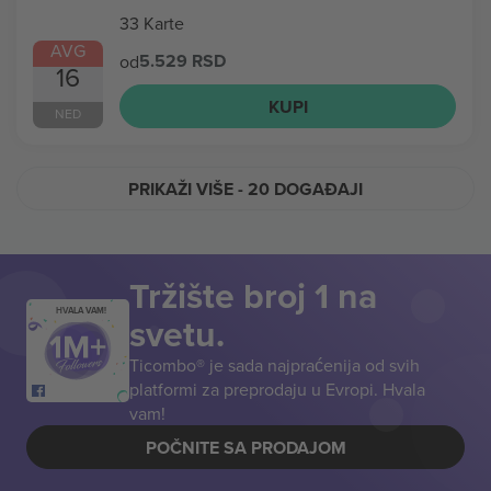
33 Karte
AVG
5.529 RSD
od
16
KUPI
NED
PRIKAŽI VIŠE
- 20 DOGAĐAJI
Tržište broj 1 na
HVALA VAM!
svetu.
Ticombo® je sada najpraćenija od svih
platformi za preprodaju u Evropi. Hvala
vam!
POČNITE SA PRODAJOM