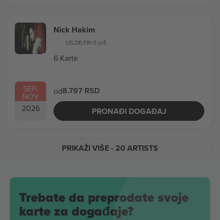
Nick Hakim
US
,
DE
,
FR
+3 još
6 Karte
SEP
-
8.797 RSD
od
NOV
2026
PRONAĐI DOGAĐAJ
PRIKAŽI VIŠE
- 20 ARTISTS
Trebate da preprodate svoje
karte za događaje?