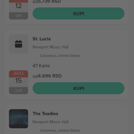
5.739 RSD
od
12
KUPI
SRE
St. Lucia
Newport Music Hall
Columbus, United States
47 Karte
AVG
4.696 RSD
od
15
KUPI
SUB
The Toadies
Newport Music Hall
Columbus, United States