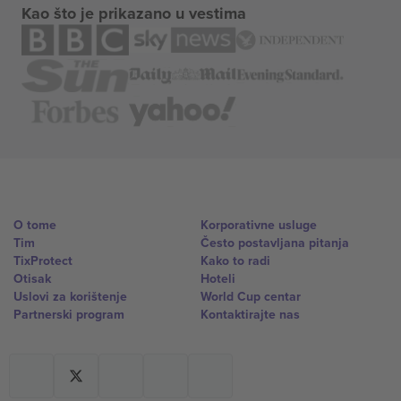
Kao što je prikazano u vestima
O tome
Korporativne usluge
Tim
Često postavljana pitanja
TixProtect
Kako to radi
Otisak
Hoteli
Uslovi za korištenje
World Cup centar
Partnerski program
Kontaktirajte nas