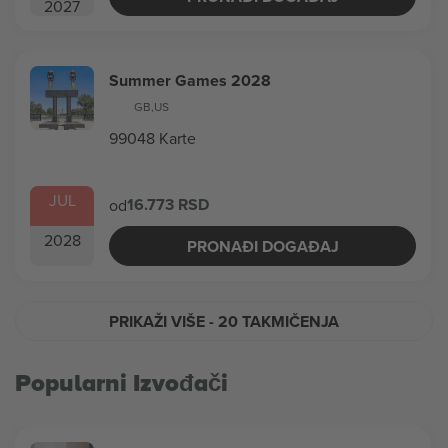
2027
Summer Games 2028
GB
,
US
99048 Karte
JUL
16.773 RSD
od
2028
PRONAĐI DOGAĐAJ
PRIKAŽI VIŠE
- 20 TAKMIČENJA
Popularni Izvođači