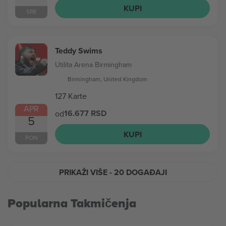
KUPI
SRE
Teddy Swims
Utilita Arena Birmingham
Birmingham, United Kingdom
127 Karte
APR
16.677 RSD
od
5
KUPI
PON
PRIKAŽI VIŠE
- 20 DOGAĐAJI
Popularna Takmičenja