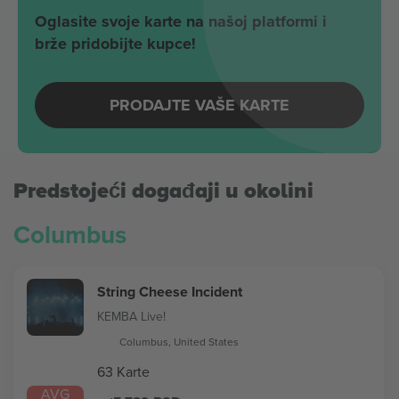
Oglasite svoje karte na našoj platformi i
brže pridobijte kupce!
PRODAJTE VAŠE KARTE
Predstojeći događaji u okolini
Columbus
String Cheese Incident
KEMBA Live!
Columbus, United States
63 Karte
AVG