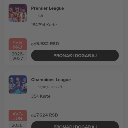
Premier League
GB
184794 Karte
AVG
-
5.982 RSD
od
MAJ
2026
-
PRONAĐI DOGAĐAJ
2027
Champions League
SI
,
SK
,
GB
+10 još
354 Karte
AVG
-
7.624 RSD
od
JUN
2026
-
PRONAĐI DOGAĐAJ