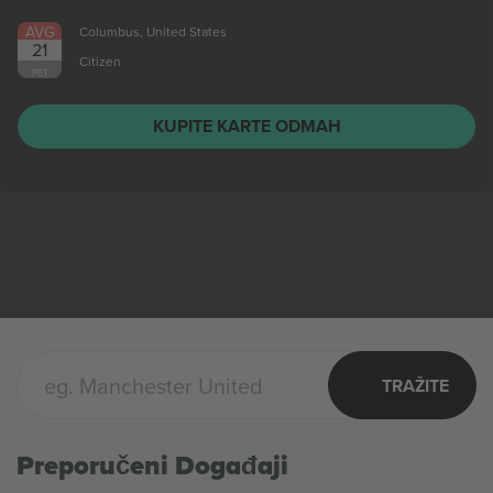
AVG
Columbus, United States
21
Citizen
PET
KUPITE KARTE ODMAH
TRAŽITE
Preporučeni Događaji