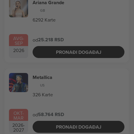
Ariana Grande
GB
6292 Karte
AVG
-
25.218 RSD
od
SEP
2026
PRONAĐI DOGAĐAJ
Metallica
US
326 Karte
OKT
-
58.764 RSD
od
MAR
2026
-
PRONAĐI DOGAĐAJ
2027