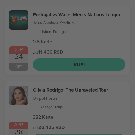
Portugal vs Wales Men's Nations League
José Alvalade Stadium
Lisbon, Portugal
145 Karte
SEP
11.436 RSD
od
24
KUPI
ČET
Olivia Rodrigo: The Unraveled Tour
Unipol Forum
Assago, Italija
382 Karte
APR
26.435 RSD
od
28