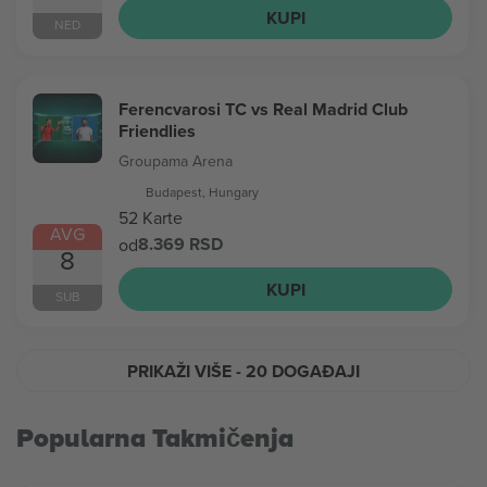
KUPI
NED
Ferencvarosi TC vs Real Madrid Club
Friendlies
Groupama Arena
Budapest, Hungary
52 Karte
AVG
8.369 RSD
od
8
KUPI
SUB
PRIKAŽI VIŠE
- 20 DOGAĐAJI
Popularna Takmičenja