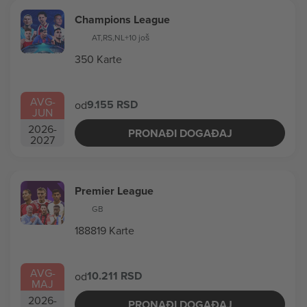
Champions League
AT
,
RS
,
NL
+10 još
350 Karte
AVG
-
9.155 RSD
od
JUN
2026
-
PRONAĐI DOGAĐAJ
2027
Premier League
GB
188819 Karte
AVG
-
10.211 RSD
od
MAJ
2026
-
PRONAĐI DOGAĐAJ