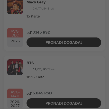
Macy Gray
CH
,
AT
,
US
+15 još
15 Karte
AVG
-
13.145 RSD
od
DEC
2026
PRONAĐI DOGAĐAJ
BTS
BR
,
CO
,
HK
+12 još
11916 Karte
AVG
-
15.845 RSD
od
MAR
2026
-
PRONAĐI DOGAĐAJ
2027