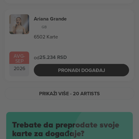
Ariana Grande
GB
6502 Karte
AVG
-
25.234 RSD
od
SEP
2026
PRONAĐI DOGAĐAJ
PRIKAŽI VIŠE
- 20 ARTISTS
Trebate da preprodate svoje
karte za događaje?