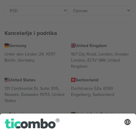
Kancelarije i podrška
Germany
United Kingdom
Unter den Linden 24, 10117
167 City Road, London, Greater
Berlin, Germany
London, EC1V 1AW, United
Kingdom
United States
Switzerland
131 Continental Dr, Suite 305,
Dorfstrasse 52a, 6390
Newark, Delaware 19713, United
Engelberg, Switzerland
States
Bulgaria
United Arab Emirates
Regus Sofia City West, bul
UAE Dubai Silicon Oasis, DDP
Totleben 53-55, 1606 Sofia,
Building A1, Office 302, Dubai,
Bulgaria
United Arab Emirates