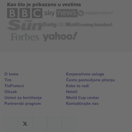
Kao što je prikazano u vestima
O tome
Korporativne usluge
Tim
Često postavljana pitanja
TixProtect
Kako to radi
Otisak
Hoteli
Uslovi za korištenje
World Cup centar
Partnerski program
Kontaktirajte nas