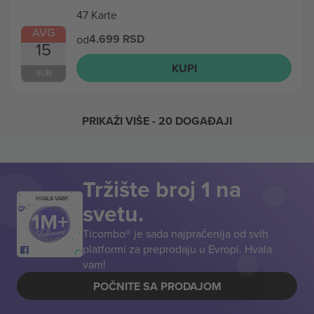
47 Karte
AVG
4.699 RSD
od
15
KUPI
SUB
PRIKAŽI VIŠE
- 20 DOGAĐAJI
Tržište broj 1 na
HVALA VAM!
svetu.
Ticombo® je sada najpraćenija od svih
platformi za preprodaju u Evropi. Hvala
vam!
POČNITE SA PRODAJOM