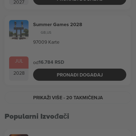
2027
Summer Games 2028
GB
,
US
97009 Karte
JUL
16.784 RSD
od
2028
PRONAĐI DOGAĐAJ
PRIKAŽI VIŠE
- 20 TAKMIČENJA
Popularni Izvođači