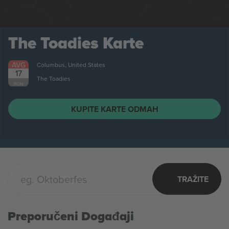
The Toadies
Karte
AVG
Columbus, United States
17
The Toadies
PON
KUPITE KARTE ODMAH
TRAŽITE
Preporučeni Događaji