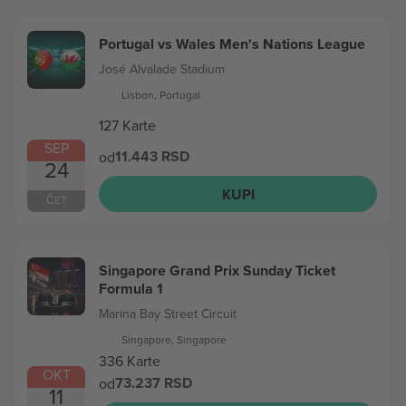
Portugal vs Wales Men's Nations League
José Alvalade Stadium
Lisbon, Portugal
127 Karte
SEP
11.443 RSD
od
24
KUPI
ČET
Singapore Grand Prix Sunday Ticket
Formula 1
Marina Bay Street Circuit
Singapore, Singapore
336 Karte
OKT
73.237 RSD
od
11