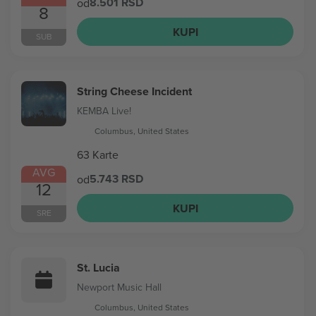
8.501 RSD
od
8
KUPI
SUB
String Cheese Incident
KEMBA Live!
Columbus, United States
63 Karte
AVG
5.743 RSD
od
12
KUPI
SRE
St. Lucia
Newport Music Hall
Columbus, United States