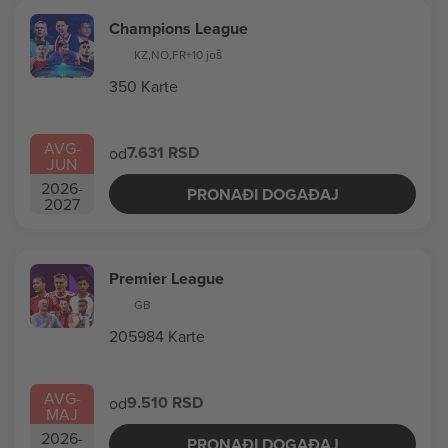
Champions League
KZ
,
NO
,
FR
+10 još
350 Karte
AVG
-
7.631 RSD
od
JUN
2026
-
PRONAĐI DOGAĐAJ
2027
Premier League
GB
205984 Karte
AVG
-
9.510 RSD
od
MAJ
2026
-
PRONAĐI DOGAĐAJ