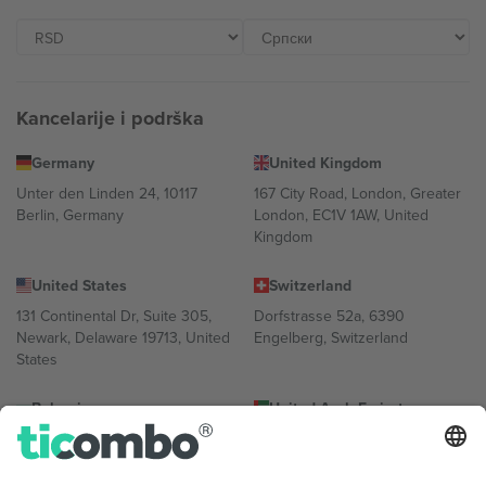
Kancelarije i podrška
Germany
United Kingdom
Unter den Linden 24, 10117
167 City Road, London, Greater
Berlin, Germany
London, EC1V 1AW, United
Kingdom
United States
Switzerland
131 Continental Dr, Suite 305,
Dorfstrasse 52a, 6390
Newark, Delaware 19713, United
Engelberg, Switzerland
States
Bulgaria
United Arab Emirates
Regus Sofia City West, bul
UAE Dubai Silicon Oasis, DDP
Totleben 53-55, 1606 Sofia,
Building A1, Office 302, Dubai,
Bulgaria
United Arab Emirates