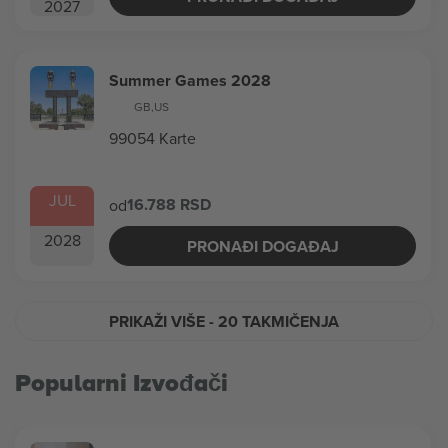
2027
Summer Games 2028
GB
,
US
99054 Karte
JUL
16.788 RSD
od
2028
PRONAĐI DOGAĐAJ
PRIKAŽI VIŠE
- 20 TAKMIČENJA
Popularni Izvođači