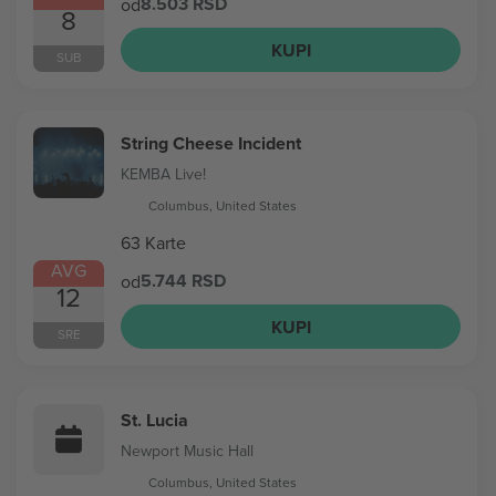
8.503 RSD
od
8
KUPI
SUB
String Cheese Incident
KEMBA Live!
Columbus, United States
63 Karte
AVG
5.744 RSD
od
12
KUPI
SRE
St. Lucia
Newport Music Hall
Columbus, United States