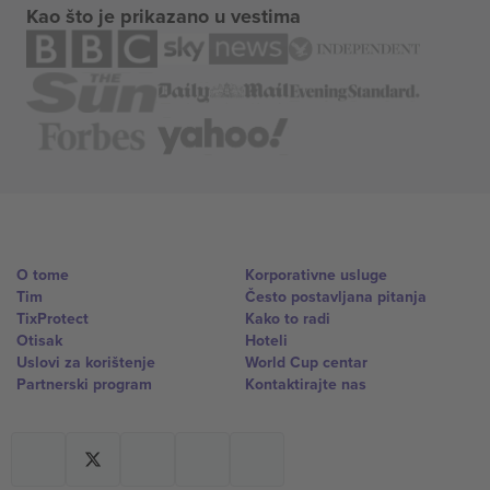
Kao što je prikazano u vestima
O tome
Korporativne usluge
Tim
Često postavljana pitanja
TixProtect
Kako to radi
Otisak
Hoteli
Uslovi za korištenje
World Cup centar
Partnerski program
Kontaktirajte nas