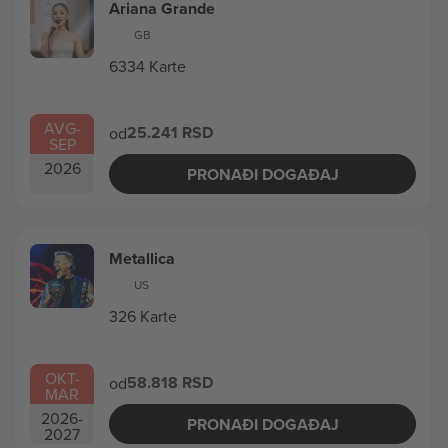
Ariana Grande
GB
6334 Karte
AVG
-
25.241 RSD
od
SEP
2026
PRONAĐI DOGAĐAJ
Metallica
US
326 Karte
OKT
-
58.818 RSD
od
MAR
2026
-
PRONAĐI DOGAĐAJ
2027