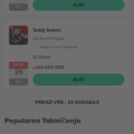
KUPI
ČET
Teddy Swims
O2 Arena Prague
Prague, Czech Republic
42 Karte
MAR
30.655 RSD
od
26
KUPI
PET
PRIKAŽI VIŠE
- 20 DOGAĐAJI
Popularna Takmičenja