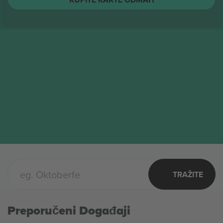
The Toadies
Karte
AVG
Columbus, United States
17
The Toadies
PON
KUPITE KARTE ODMAH
TRAŽITE
Preporučeni Događaji