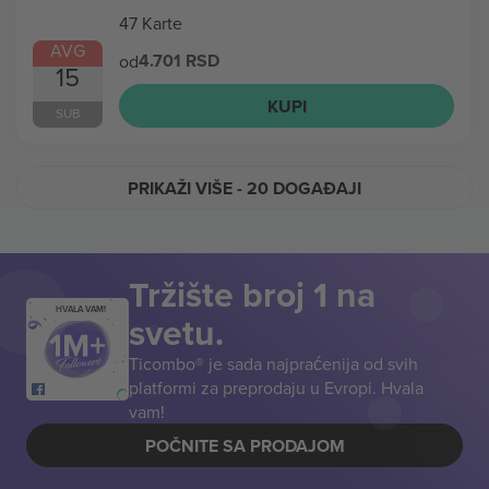
47 Karte
AVG
4.701 RSD
od
15
KUPI
SUB
PRIKAŽI VIŠE
- 20 DOGAĐAJI
Tržište broj 1 na
HVALA VAM!
svetu.
Ticombo® je sada najpraćenija od svih
platformi za preprodaju u Evropi. Hvala
vam!
POČNITE SA PRODAJOM