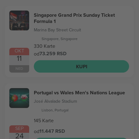
Singapore Grand Prix Sunday Ticket
Formula 1
Marina Bay Street Circuit
Singapore, Singapore
330 Karte
OKT
73.259 RSD
od
11
KUPI
NED
Portugal vs Wales Men's Nations League
José Alvalade Stadium
Lisbon, Portugal
145 Karte
SEP
11.447 RSD
od
24