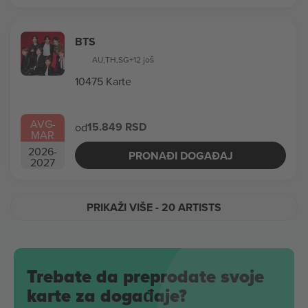
BTS
AU
,
TH
,
SG
+12 još
10475 Karte
AVG
-
15.849 RSD
od
MAR
2026
-
PRONAĐI DOGAĐAJ
2027
PRIKAŽI VIŠE
- 20 ARTISTS
Trebate da preprodate svoje
karte za događaje?