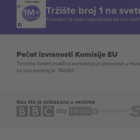
HVALA VAM!
Tržište broj 1 na svet
Ticombo® je sada najpraćenija od svih plat
Pečat izvrsnosti Komisije EU
Ticombo GmbH (matična kompanija) je prepoznat u Horizon
za svoj predlog br. 782393.
Kao što je prikazano u vestima