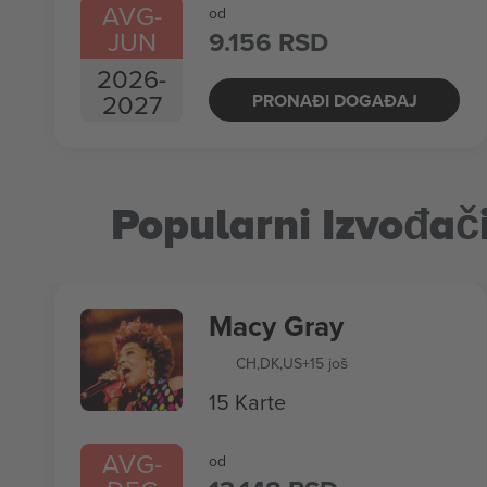
AVG
-
od
JUN
9.156 RSD
2026
-
2027
PRONAĐI DOGAĐAJ
Popularni Izvođač
Macy Gray
CH
,
DK
,
US
+15 još
15 Karte
AVG
-
od