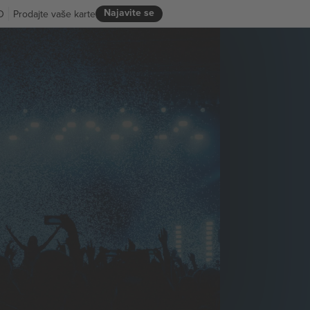
Najavite se
D
Prodajte vaše karte