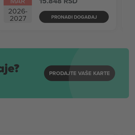
MAR
15.848 RSD
2026
-
2027
PRONAĐI DOGAĐAJ
aje?
PRODAJTE VAŠE KARTE