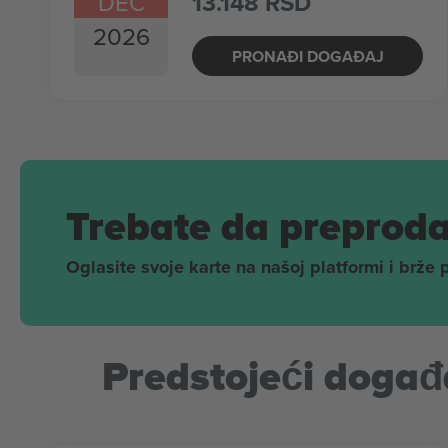
DEC
13.148 RSD
2026
PRONAĐI DOGAĐAJ
Trebate da preproda
Oglasite svoje karte na našoj platformi i brže 
Predstojeći događa