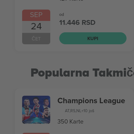
SEP
od
11.446 RSD
24
KUPI
ČET
Popularna Takmič
Champions League
AT
,
RS
,
NL
+10 još
350 Karte