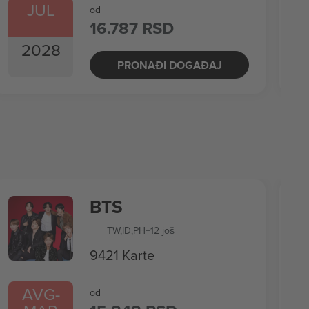
JUL
od
16.787 RSD
2028
PRONAĐI DOGAĐAJ
BTS
TW
,
ID
,
PH
+12 još
9421 Karte
AVG
-
od