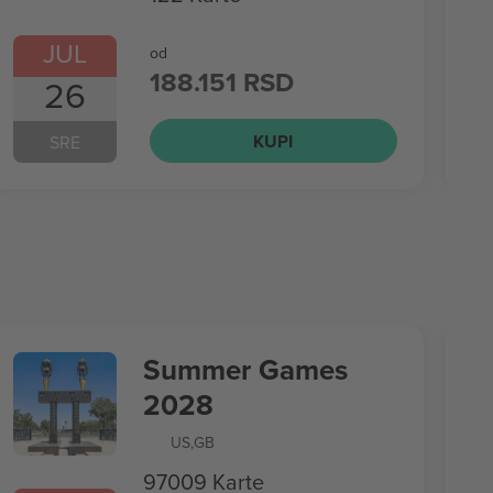
JUL
od
188.151 RSD
26
KUPI
SRE
Summer Games
2028
US
,
GB
97009 Karte