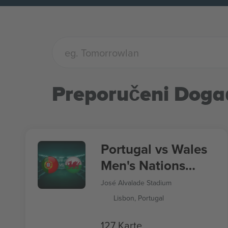
Preporučeni Doga
Portugal vs Wales
Men's Nations
League
José Alvalade Stadium
Lisbon, Portugal
127 Karte