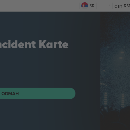
SR
+1
RS
ncident
Karte
E ODMAH