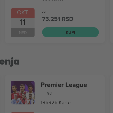
OKT
od
73.251 RSD
11
KUPI
NED
enja
Premier League
GB
186926 Karte