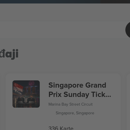
đaji
Singapore Grand
Prix Sunday Ticket
Formula 1
Marina Bay Street Circuit
Singapore, Singapore
336 Karte