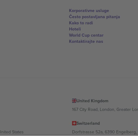
Korporativne usluge
Često postavljana pitanja
Kako to radi
Hoteli
World Cup centar
Kontaktirajte nas
United Kingdom
167 City Road, London, Greater L
Switzerland
United States
Dorfstrasse 52a, 6390 Engelberg, 