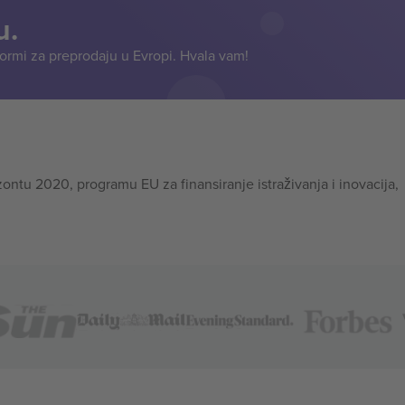
u.
formi za preprodaju u Evropi. Hvala vam!
tu 2020, programu EU za finansiranje istraživanja i inovacija,