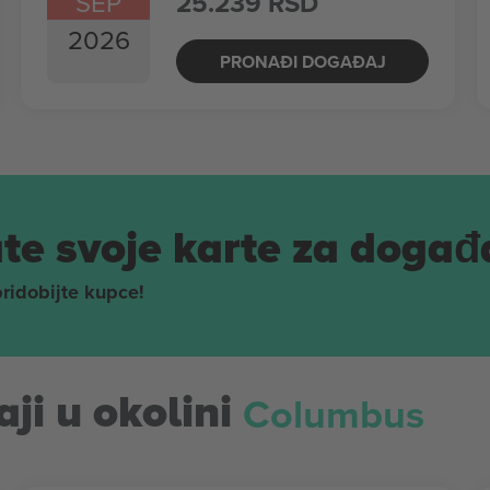
SEP
25.239 RSD
2026
PRONAĐI DOGAĐAJ
te svoje karte za događ
pridobijte kupce!
Columbus
ji u okolini