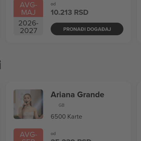
AVG
-
od
MAJ
10.213 RSD
2026
-
2027
PRONAĐI DOGAĐAJ
i
Ariana Grande
GB
6500 Karte
AVG
-
od