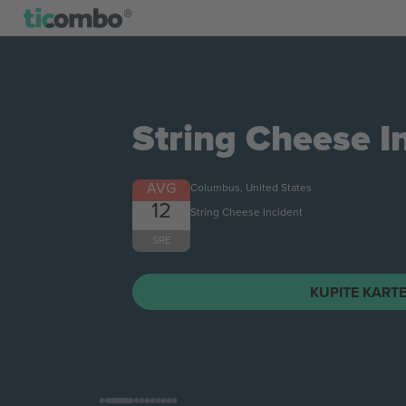
String Cheese I
AVG
Columbus, United States
12
String Cheese Incident
SRE
KUPITE KART