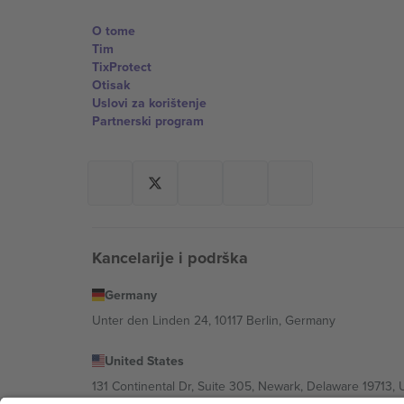
O tome
Tim
TixProtect
Otisak
Uslovi za korištenje
Partnerski program
Kancelarije i podrška
Germany
Unter den Linden 24, 10117 Berlin, Germany
United States
131 Continental Dr, Suite 305, Newark, Delaware 19713, 