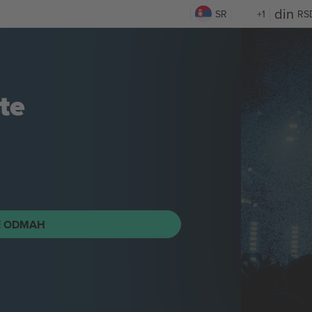
SR
+1
RS
te
E ODMAH