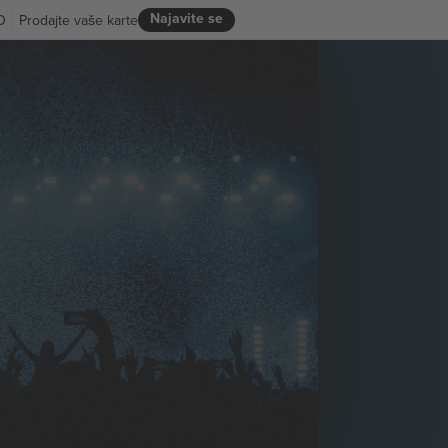
Najavite se
D
Prodajte vaše karte