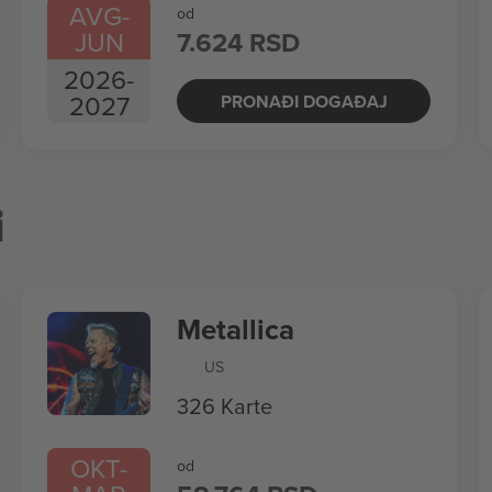
AVG
-
od
JUN
7.624 RSD
2026
-
2027
PRONAĐI DOGAĐAJ
i
Metallica
US
326 Karte
OKT
-
od