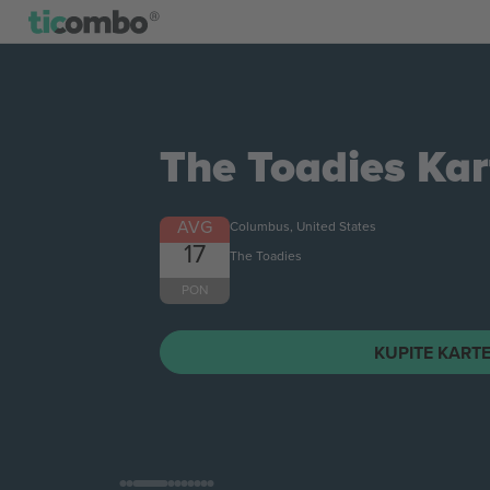
The Toadies
Kar
AVG
Columbus, United States
17
The Toadies
PON
KUPITE KART