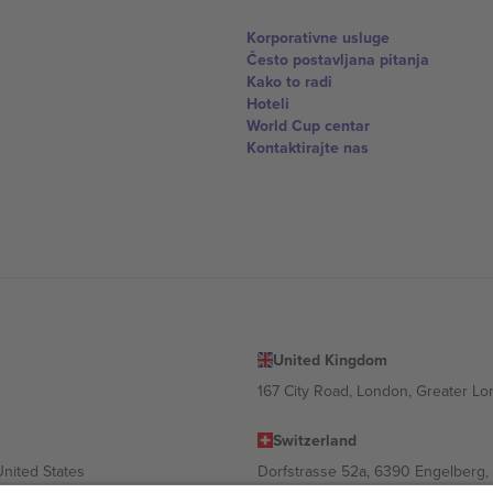
Korporativne usluge
Često postavljana pitanja
Kako to radi
Hoteli
World Cup centar
Kontaktirajte nas
United Kingdom
167 City Road, London, Greater L
Switzerland
United States
Dorfstrasse 52a, 6390 Engelberg, 