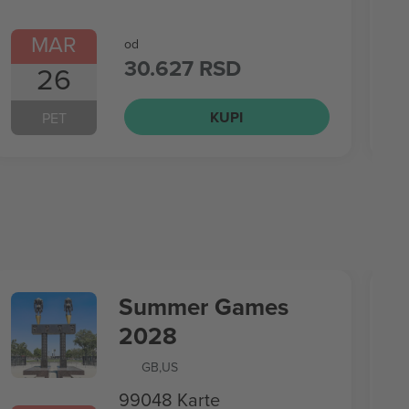
MAR
od
30.627 RSD
26
KUPI
PET
Summer Games
2028
GB
,
US
99048 Karte