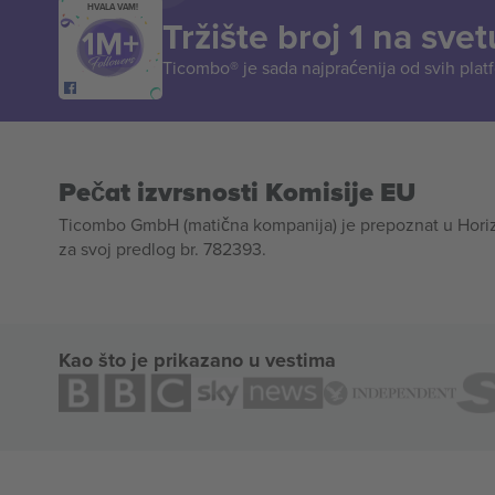
HVALA VAM!
Tržište broj 1 na svet
Ticombo® je sada najpraćenija od svih plat
Pečat izvrsnosti Komisije EU
Ticombo GmbH (matična kompanija) je prepoznat u Horizon
za svoj predlog br. 782393.
Kao što je prikazano u vestima