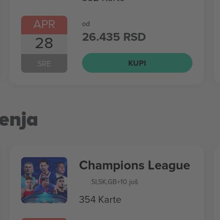
APR
od
26.435 RSD
28
KUPI
SRE
enja
Champions League
SI
,
SK
,
GB
+10 još
354 Karte