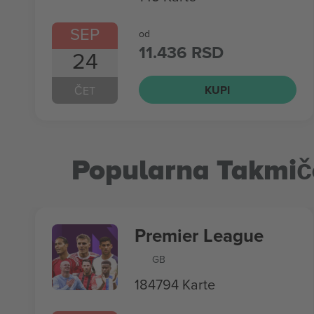
SEP
od
11.436 RSD
24
KUPI
ČET
Popularna Takmič
Premier League
GB
184794 Karte