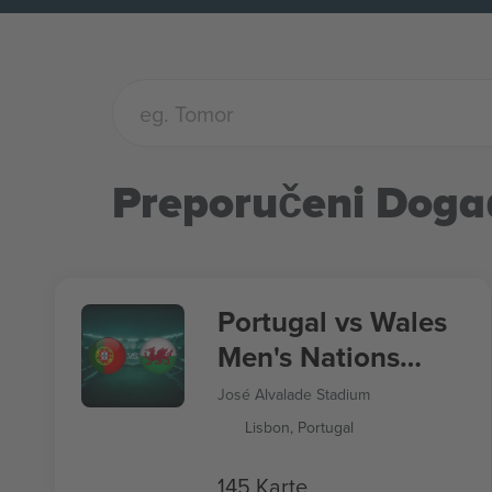
Preporučeni Doga
Portugal vs Wales
Men's Nations
League
José Alvalade Stadium
Lisbon, Portugal
145 Karte