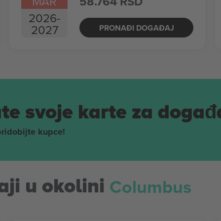
MAR
58.764 RSD
2026
-
2027
PRONAĐI DOGAĐAJ
te svoje karte za događ
pridobijte kupce!
Columbus
ji u okolini