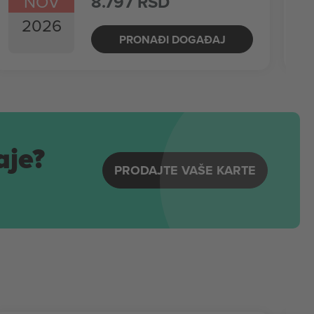
NOV
8.797 RSD
2026
PRONAĐI DOGAĐAJ
aje?
PRODAJTE VAŠE KARTE