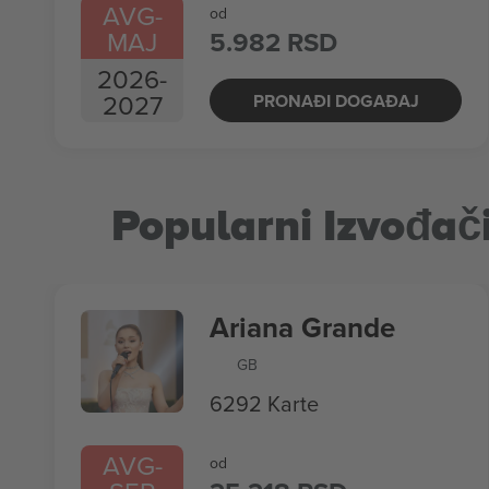
AVG
-
od
MAJ
5.982 RSD
2026
-
2027
PRONAĐI DOGAĐAJ
Popularni Izvođač
Ariana Grande
GB
6292 Karte
AVG
-
od