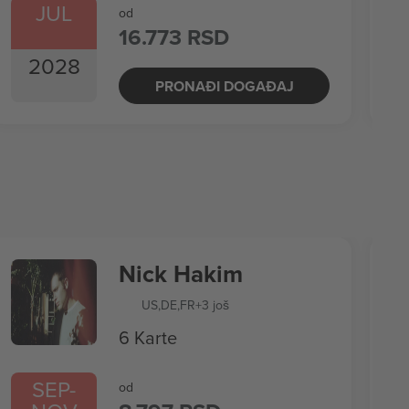
JUL
od
16.773 RSD
2028
PRONAĐI DOGAĐAJ
Nick Hakim
US
,
DE
,
FR
+3 još
6 Karte
SEP
-
od