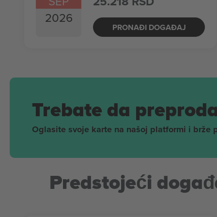
SEP
25.218 RSD
2026
PRONAĐI DOGAĐAJ
Trebate da preproda
Oglasite svoje karte na našoj platformi i brže 
Predstojeći događa