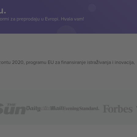
u.
formi za preprodaju u Evropi. Hvala vam!
tu 2020, programu EU za finansiranje istraživanja i inovacija,