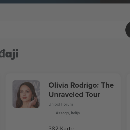
đaji
Olivia Rodrigo: The
Unraveled Tour
Unipol Forum
Assago, Italija
382 Karte