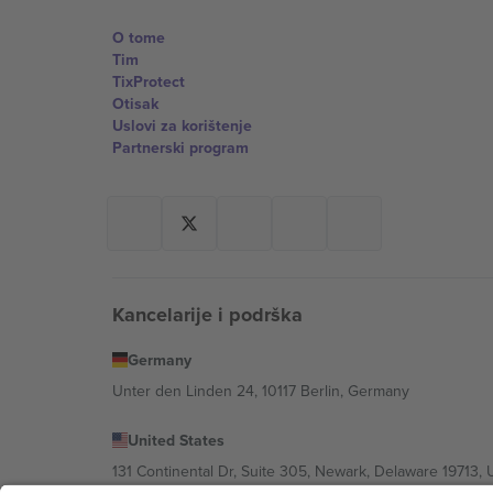
O tome
Tim
TixProtect
Otisak
Uslovi za korištenje
Partnerski program
Kancelarije i podrška
Germany
Unter den Linden 24, 10117 Berlin, Germany
United States
131 Continental Dr, Suite 305, Newark, Delaware 19713, 