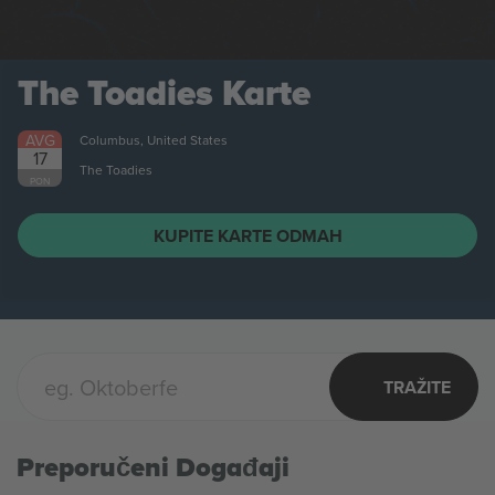
The Toadies
Karte
AVG
Columbus, United States
17
The Toadies
PON
KUPITE KARTE ODMAH
TRAŽITE
Preporučeni Događaji