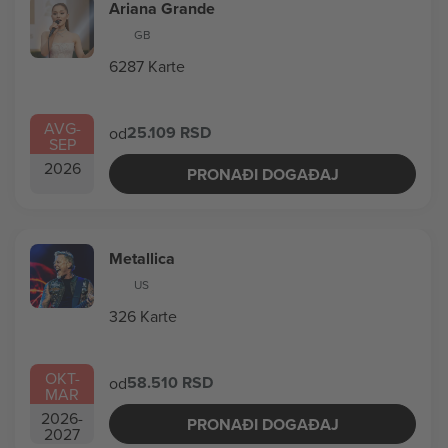
Ariana Grande
GB
6287 Karte
AVG
-
25.109 RSD
od
SEP
2026
PRONAĐI DOGAĐAJ
Metallica
US
326 Karte
OKT
-
58.510 RSD
od
MAR
2026
-
PRONAĐI DOGAĐAJ
2027