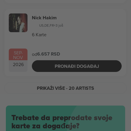
Nick Hakim
US
,
DE
,
FR
+3 još
6 Karte
SEP
-
6.657 RSD
od
NOV
2026
PRONAĐI DOGAĐAJ
PRIKAŽI VIŠE
- 20 ARTISTS
Trebate da preprodate svoje
karte za događaje?