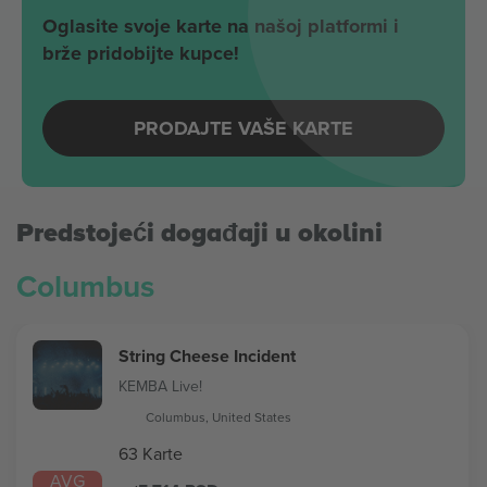
Oglasite svoje karte na našoj platformi i
brže pridobijte kupce!
PRODAJTE VAŠE KARTE
Predstojeći događaji u okolini
Columbus
String Cheese Incident
KEMBA Live!
Columbus, United States
63 Karte
AVG