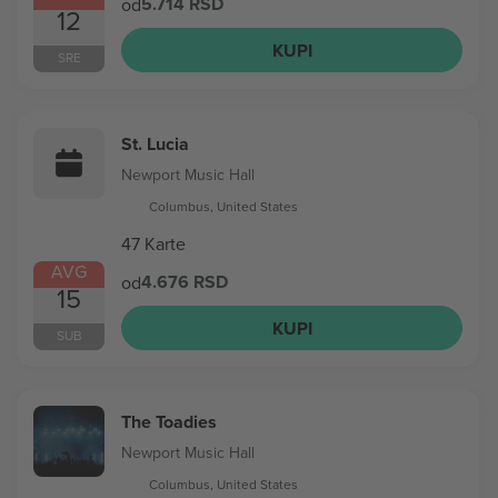
5.714 RSD
od
12
KUPI
SRE
St. Lucia
Newport Music Hall
Columbus, United States
47 Karte
AVG
4.676 RSD
od
15
KUPI
SUB
The Toadies
Newport Music Hall
Columbus, United States