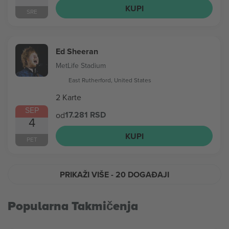
KUPI
SRE
Ed Sheeran
MetLife Stadium
East Rutherford, United States
2 Karte
SEP
17.281 RSD
od
4
KUPI
PET
PRIKAŽI VIŠE
- 20 DOGAĐAJI
Popularna Takmičenja