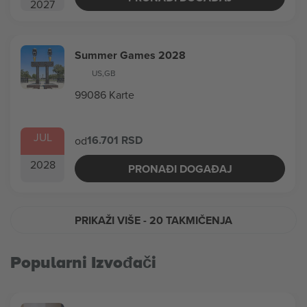
2027
Summer Games 2028
US
,
GB
99086 Karte
JUL
16.701 RSD
od
2028
PRONAĐI DOGAĐAJ
PRIKAŽI VIŠE
- 20 TAKMIČENJA
Popularni Izvođači