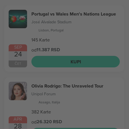
Portugal vs Wales Men's Nations League
José Alvalade Stadium
Lisbon, Portugal
145 Karte
SEP
11.387 RSD
od
24
KUPI
ČET
Olivia Rodrigo: The Unraveled Tour
Unipol Forum
Assago, Italija
382 Karte
APR
26.320 RSD
od
28