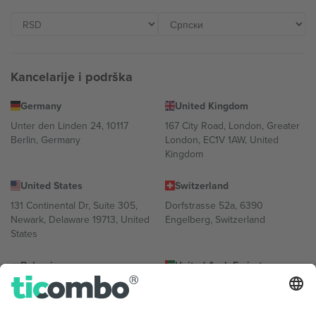
Kancelarije i podrška
Germany
United Kingdom
Unter den Linden 24, 10117
167 City Road, London, Greater
Berlin, Germany
London, EC1V 1AW, United
Kingdom
United States
Switzerland
131 Continental Dr, Suite 305,
Dorfstrasse 52a, 6390
Newark, Delaware 19713, United
Engelberg, Switzerland
States
Bulgaria
United Arab Emirates
Regus Sofia City West, bul
UAE Dubai Silicon Oasis, DDP
Totleben 53-55, 1606 Sofia,
Building A1, Office 302, Dubai,
Bulgaria
United Arab Emirates