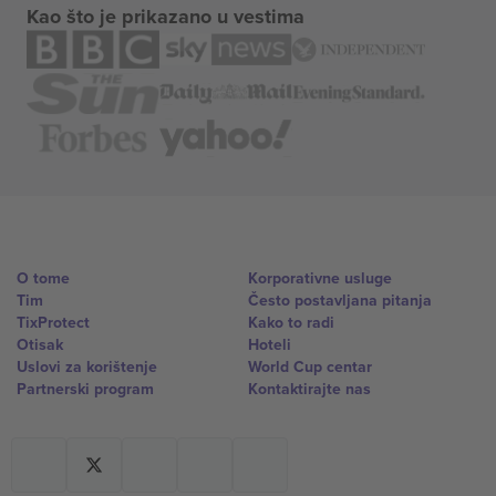
Kao što je prikazano u vestima
O tome
Korporativne usluge
Tim
Često postavljana pitanja
TixProtect
Kako to radi
Otisak
Hoteli
Uslovi za korištenje
World Cup centar
Partnerski program
Kontaktirajte nas