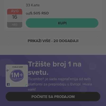
33 Karte
AVG
5.505 RSD
od
16
KUPI
NED
PRIKAŽI VIŠE
- 20 DOGAĐAJI
Tržište broj 1 na
HVALA VAM!
svetu.
Ticombo® je sada najpraćenija od svih
platformi za preprodaju u Evropi. Hvala
vam!
POČNITE SA PRODAJOM