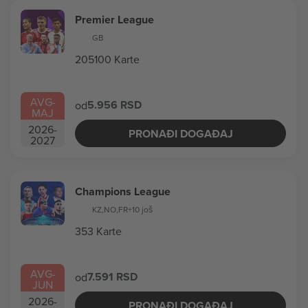
Premier League
GB
205100 Karte
AVG
-
5.956 RSD
od
MAJ
2026
-
PRONAĐI DOGAĐAJ
2027
Champions League
KZ
,
NO
,
FR
+10 još
353 Karte
AVG
-
7.591 RSD
od
JUN
2026
-
PRONAĐI DOGAĐAJ