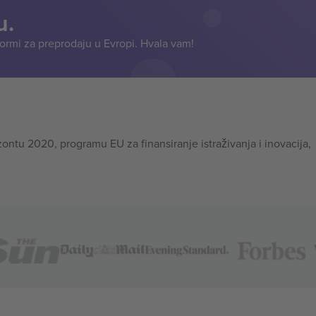
u.
formi za preprodaju u Evropi. Hvala vam!
tu 2020, programu EU za finansiranje istraživanja i inovacija,