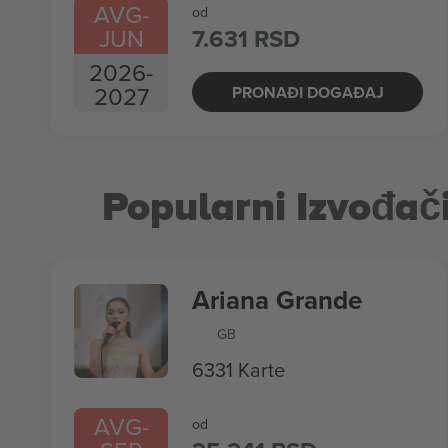
AVG
-
od
JUN
7.631 RSD
2026
-
2027
PRONAĐI DOGAĐAJ
Popularni Izvođač
Ariana Grande
GB
6331 Karte
AVG
-
od