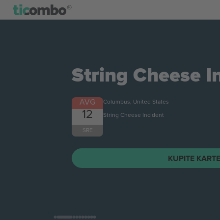
String Cheese I
AVG
Columbus, United States
12
String Cheese Incident
SRE
KUPITE KART