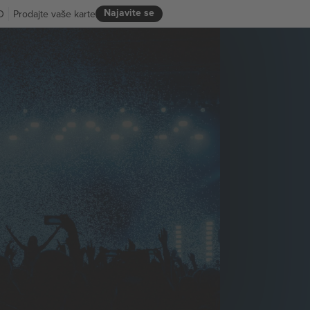
Najavite se
D
Prodajte vaše karte