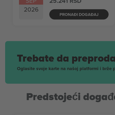
SEP
25.241 RSD
2026
PRONAĐI DOGAĐAJ
Trebate da preproda
Oglasite svoje karte na našoj platformi i brže 
Predstojeći događa