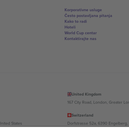
Korporativne usluge
Često postavljana pitanja
Kako to radi
Hoteli
World Cup centar
Kontaktirajte nas
United Kingdom
167 City Road, London, Greater L
Switzerland
United States
Dorfstrasse 52a, 6390 Engelberg, 