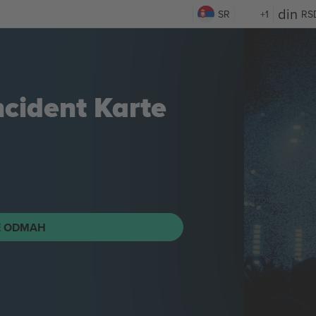
SR
+1
RS
ncident
Karte
E ODMAH