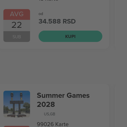
AVG
od
34.588 RSD
22
KUPI
SUB
Summer Games
2028
US
,
GB
99026 Karte