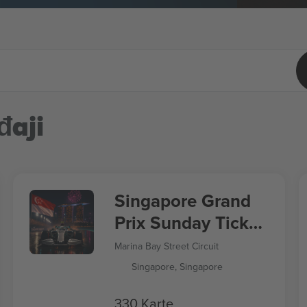
đaji
Singapore Grand
Prix Sunday Ticket
Formula 1
Marina Bay Street Circuit
Singapore, Singapore
330 Karte