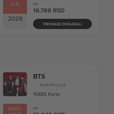
JUL
od
16.788 RSD
2028
PRONAĐI DOGAĐAJ
BTS
AU
,
MY
,
PE
+12 još
10485 Karte
AVG
-
od