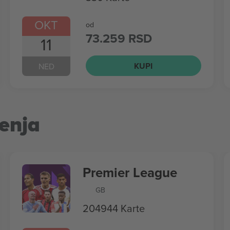
OKT
od
73.259 RSD
11
KUPI
NED
enja
Premier League
GB
204944 Karte