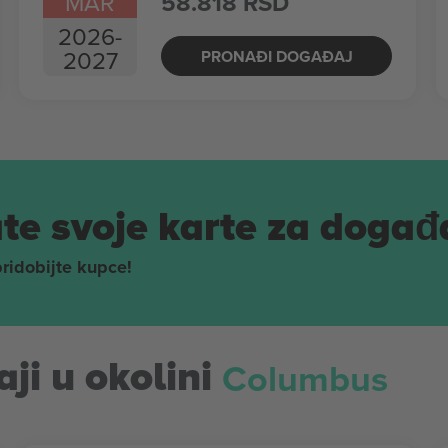
MAR
58.818 RSD
2026
-
2027
PRONAĐI DOGAĐAJ
te svoje karte za događ
pridobijte kupce!
Columbus
ji u okolini