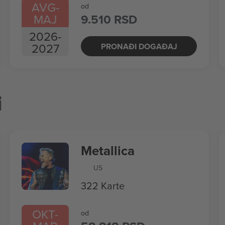
AVG
-
od
MAJ
9.510 RSD
2026
-
2027
PRONAĐI DOGAĐAJ
i
Metallica
US
322 Karte
OKT
-
od