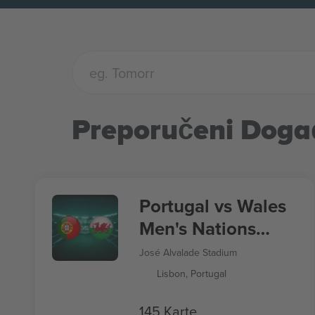
Preporučeni Doga
Portugal vs Wales
Men's Nations
League
José Alvalade Stadium
Lisbon, Portugal
145 Karte