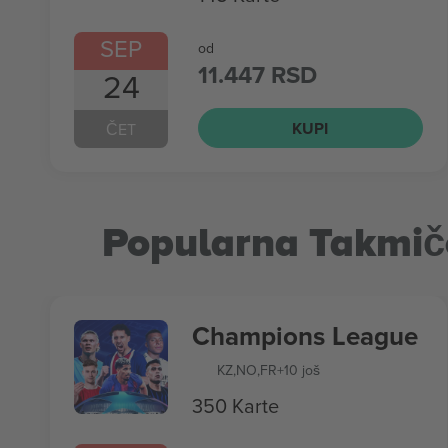
SEP
od
11.447 RSD
24
KUPI
ČET
Popularna Takmič
Champions League
KZ
,
NO
,
FR
+10 još
350 Karte