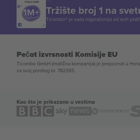
HVALA VAM!
Tržište broj 1 na svet
Ticombo® je sada najpraćenija od svih plat
Pečat izvrsnosti Komisije EU
Ticombo GmbH (matična kompanija) je prepoznat u Horizon
za svoj predlog br. 782393.
Kao što je prikazano u vestima