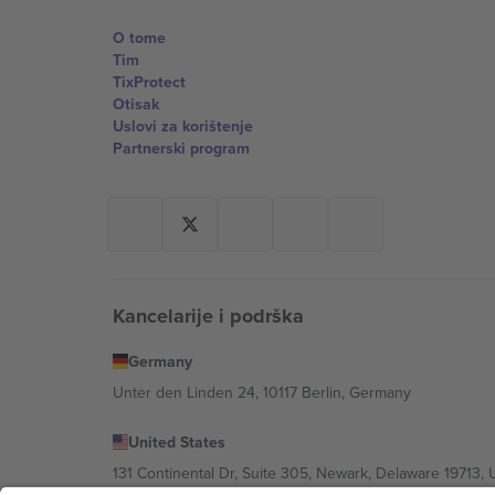
O tome
Tim
TixProtect
Otisak
Uslovi za korištenje
Partnerski program
Kancelarije i podrška
Germany
Unter den Linden 24, 10117 Berlin, Germany
United States
131 Continental Dr, Suite 305, Newark, Delaware 19713, 