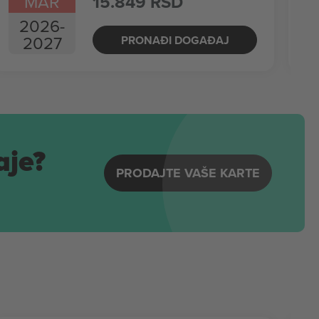
MAR
15.849 RSD
2026
-
2027
PRONAĐI DOGAĐAJ
aje?
PRODAJTE VAŠE KARTE