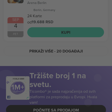
Arena Berlin
Berlin, Germany
24 Karte
SEP
19.688 RSD
od
4
KUPI
PET
PRIKAŽI VIŠE
- 20 DOGAĐAJI
Tržište broj 1 na
HVALA VAM!
svetu.
Ticombo® je sada najpraćenija od svih
platformi za preprodaju u Evropi. Hvala
vam!
POČNITE SA PRODAJOM