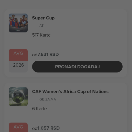
Super Cup
AT
517 Karte
AVG
7.631 RSD
od
2026
PRONAĐI DOGAĐAJ
CAF Women’s Africa Cup of Nations
GB
,
ZA
,
MA
6 Karte
AVG
1.057 RSD
od