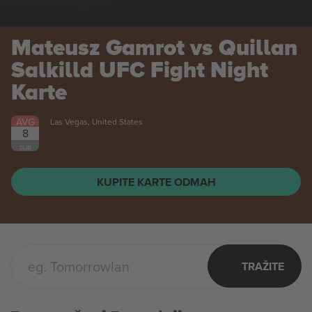
Mateusz Gamrot vs Quillan
Salkilld UFC Fight Night
Karte
AVG
Las Vegas, United States
8
SUB
KUPITE KARTE ODMAH
TRAŽITE