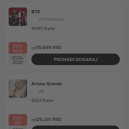
BTS
CO
,
TW
,
ID
+12 još
10447 Karte
AVG
-
15.849 RSD
od
MAR
2026
-
PRONAĐI DOGAĐAJ
2027
Ariana Grande
GB
6322 Karte
AVG
-
25.241 RSD
od
SEP