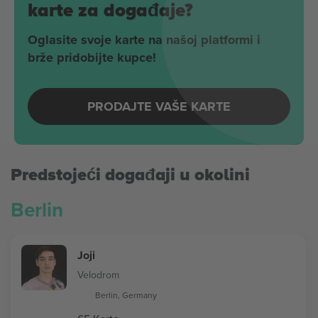
karte za događaje?
Oglasite svoje karte na našoj platformi i
brže pridobijte kupce!
PRODAJTE VAŠE KARTE
Predstojeći događaji u okolini
Berlin
Joji
Velodrom
Berlin, Germany