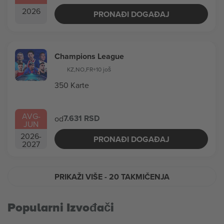
2026
PRONAĐI DOGAĐAJ
Champions League
KZ
,
NO
,
FR
+10 još
350 Karte
AVG
-
7.631 RSD
od
JUN
2026
-
PRONAĐI DOGAĐAJ
2027
PRIKAŽI VIŠE
- 20 TAKMIČENJA
Popularni Izvođači