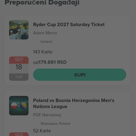
Preporučeni Događaji
Ryder Cup 2027 Saturday Ticket
Adare Manor
Ireland
143 Karte
SEP
179.881 RSD
od
18
KUPI
SUB
Poland vs Bosnia Herzegovina Men's
Nations League
PGE Narodowy
Warszawa, Poland
52 Karte
SEP