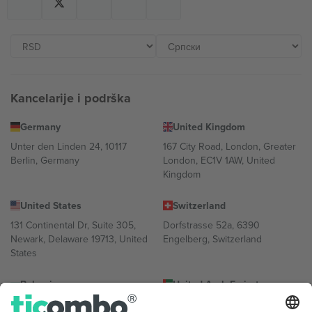
Kancelarije i podrška
Germany
United Kingdom
Unter den Linden 24, 10117
167 City Road, London, Greater
Berlin, Germany
London, EC1V 1AW, United
Kingdom
United States
Switzerland
131 Continental Dr, Suite 305,
Dorfstrasse 52a, 6390
Newark, Delaware 19713, United
Engelberg, Switzerland
States
Bulgaria
United Arab Emirates
Regus Sofia City West, bul
UAE Dubai Silicon Oasis, DDP