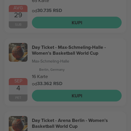
65 Karte
AVG
30.735 RSD
od
29
KUPI
SUB
Day Ticket - Max-Schmeling-Halle -
Women’s Basketball World Cup
Max-Schmeling-Halle
Berlin, Germany
16 Karte
SEP
33.362 RSD
od
4
KUPI
PET
Day Ticket - Arena Berlin - Women’s
Basketball World Cup