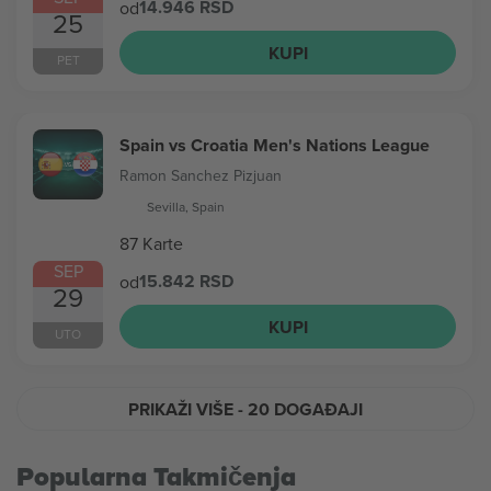
14.946 RSD
od
25
KUPI
PET
Spain vs Croatia Men's Nations League
Ramon Sanchez Pizjuan
Sevilla, Spain
87 Karte
SEP
15.842 RSD
od
29
KUPI
UTO
PRIKAŽI VIŠE
- 20 DOGAĐAJI
Popularna Takmičenja