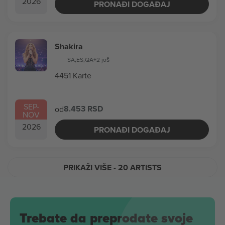
2026
PRONAĐI DOGAĐAJ
Shakira
SA
,
ES
,
QA
+2 još
4451 Karte
SEP
-
8.453 RSD
od
NOV
2026
PRONAĐI DOGAĐAJ
PRIKAŽI VIŠE
- 20 ARTISTS
Trebate da preprodate svoje