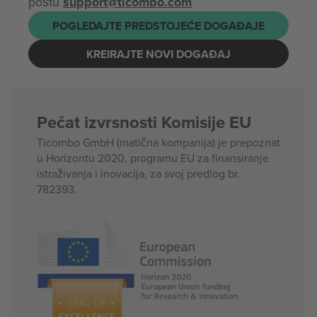
poštu
support@ticombo.com
POGLEDAJTE PREDSTOJEĆE DOGAĐAJE
KREIRAJTE NOVI DOGAĐAJ
Pečat izvrsnosti Komisije EU
Ticombo GmbH (matična kompanija) je prepoznat
u Horizontu 2020, programu EU za finansiranje
istraživanja i inovacija, za svoj predlog br.
782393.