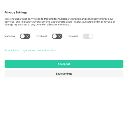
Kancelarije i podrška
Germany
United Kingdom
Unter den Linden 24, 10117
167 City Road, London, Greater
Berlin, Germany
London, EC1V 1AW, United
Kingdom
United States
Switzerland
131 Continental Dr, Suite 305,
Dorfstrasse 52a, 6390
Newark, Delaware 19713, United
Engelberg, Switzerland
States
Bulgaria
United Arab Emirates
Regus Sofia City West, bul
UAE Dubai Silicon Oasis, DDP
Totleben 53-55, 1606 Sofia,
Building A1, Office 302, Dubai,
Bulgaria
United Arab Emirates
Mexico
Av Chapultepec 360, Roma