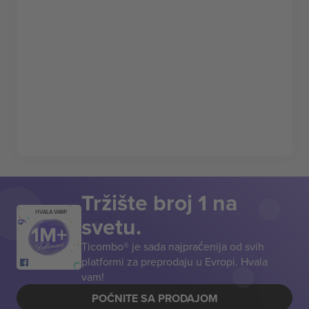
Tržište broj 1 na
HVALA VAM!
svetu.
Ticombo® je sada najpraćenija od svih
platformi za preprodaju u Evropi. Hvala
vam!
POČNITE SA PRODAJOM