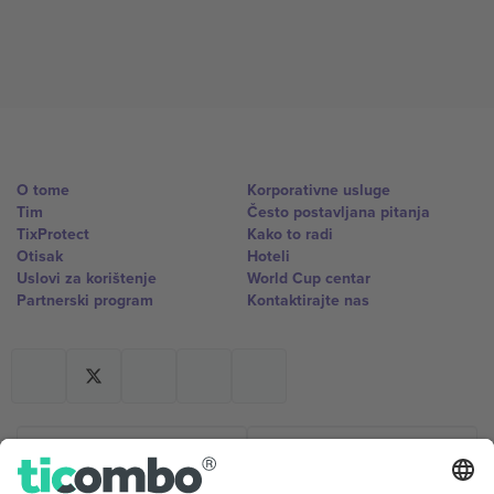
O tome
Korporativne usluge
Tim
Često postavljana pitanja
TixProtect
Kako to radi
Otisak
Hoteli
Uslovi za korištenje
World Cup centar
Partnerski program
Kontaktirajte nas