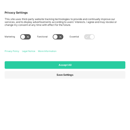
Kancelarije i podrška
Germany
United Kingdom
Unter den Linden 24, 10117
167 City Road, London, Greater
Berlin, Germany
London, EC1V 1AW, United
Kingdom
United States
Switzerland
131 Continental Dr, Suite 305,
Dorfstrasse 52a, 6390
Newark, Delaware 19713, United
Engelberg, Switzerland
States
Bulgaria
United Arab Emirates
Regus Sofia City West, bul
UAE Dubai Silicon Oasis, DDP
Totleben 53-55, 1606 Sofia,
Building A1, Office 302, Dubai,
Bulgaria
United Arab Emirates
Mexico
Av Chapultepec 360, Roma