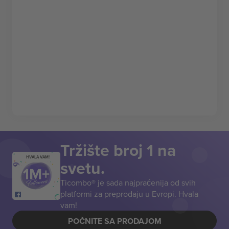
Tržište broj 1 na
HVALA VAM!
svetu.
Ticombo® je sada najpraćenija od svih
platformi za preprodaju u Evropi. Hvala
vam!
POČNITE SA PRODAJOM