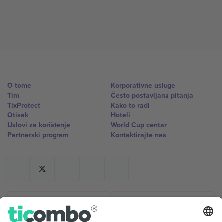
O tome
Korporativne usluge
Tim
Često postavljana pitanja
TixProtect
Kako to radi
Otisak
Hoteli
Uslovi za korištenje
World Cup centar
Partnerski program
Kontaktirajte nas