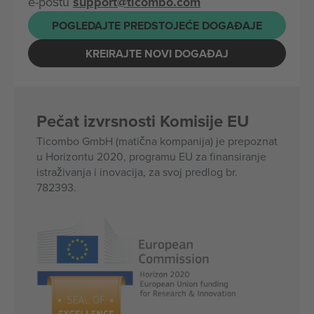
e-poštu
support@ticombo.com
POGLEDAJTE PREDSTOJEĆE DOGAĐAJE
KREIRAJTE NOVI DOGAĐAJ
Pečat izvrsnosti Komisije EU
Ticombo GmbH (matična kompanija) je prepoznat
u Horizontu 2020, programu EU za finansiranje
istraživanja i inovacija, za svoj predlog br.
782393.