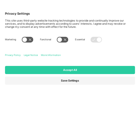
Kancelarije i podrška
Germany
United Kingdom
Unter den Linden 24, 10117
167 City Road, London, Greater
Berlin, Germany
London, EC1V 1AW, United
Kingdom
United States
Switzerland
131 Continental Dr, Suite 305,
Dorfstrasse 52a, 6390
Newark, Delaware 19713, United
Engelberg, Switzerland
States
Bulgaria
United Arab Emirates
Regus Sofia City West, bul
UAE Dubai Silicon Oasis, DDP
Totleben 53-55, 1606 Sofia,
Building A1, Office 302, Dubai,
Bulgaria
United Arab Emirates
Mexico
Av Chapultepec 360, Roma