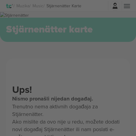
Najavite se
Muzika
Music
Stjärnenätter Karte
Stjärnenätter karte
Ups!
Nismo pronašli nijedan događaj.
Trenutno nema aktivnih događaja za
Stjärnenätter.
Ako mislite da ovo nije u redu, možete dodati
novi događaj Stjärnenätter ili nam poslati e-