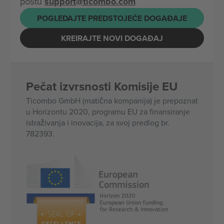
poštu
support@ticombo.com
POGLEDAJTE PREDSTOJEĆE DOGAĐAJE
KREIRAJTE NOVI DOGAĐAJ
Pečat izvrsnosti Komisije EU
Ticombo GmbH (matična kompanija) je prepoznat
u Horizontu 2020, programu EU za finansiranje
istraživanja i inovacija, za svoj predlog br.
782393.