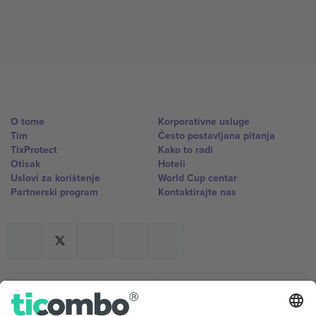
O tome
Korporativne usluge
Tim
Često postavljana pitanja
TixProtect
Kako to radi
Otisak
Hoteli
Uslovi za korištenje
World Cup centar
Partnerski program
Kontaktirajte nas