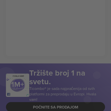
Tržište broj 1 na
HVALA VAM!
svetu.
Ticombo® je sada najpraćenija od svih
platformi za preprodaju u Evropi. Hvala
vam!
POČNITE SA PRODAJOM