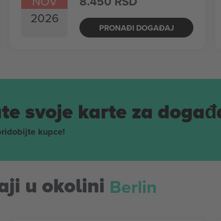
NOV
8.450 RSD
2026
PRONAĐI DOGAĐAJ
te svoje karte za događ
pridobijte kupce!
Berlin
ji u okolini