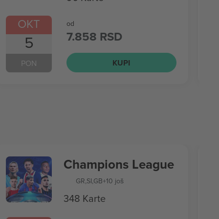
OKT
od
7.858 RSD
5
KUPI
PON
Champions League
GR
,
SI
,
GB
+10 još
348 Karte