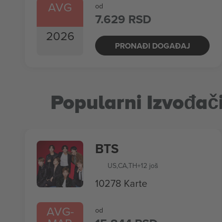
AVG
od
7.629 RSD
2026
PRONAĐI DOGAĐAJ
Popularni Izvođač
BTS
US
,
CA
,
TH
+12 još
10278 Karte
AVG
-
od