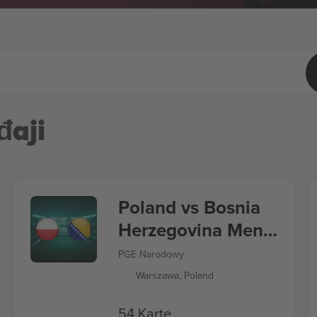
đaji
Poland vs Bosnia
Herzegovina Men's
Nations League
PGE Narodowy
Warszawa, Poland
54 Karte