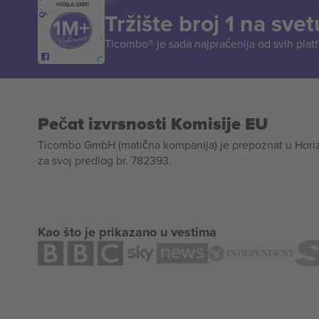
HVALA VAM!
Tržište broj 1 na svet
Ticombo® je sada najpraćenija od svih plat
Pečat izvrsnosti Komisije EU
Ticombo GmbH (matična kompanija) je prepoznat u Horizon
za svoj predlog br. 782393.
Kao što je prikazano u vestima