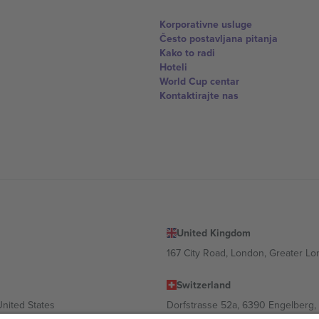
Korporativne usluge
Često postavljana pitanja
Kako to radi
Hoteli
World Cup centar
Kontaktirajte nas
United Kingdom
167 City Road, London, Greater L
Switzerland
United States
Dorfstrasse 52a, 6390 Engelberg, 