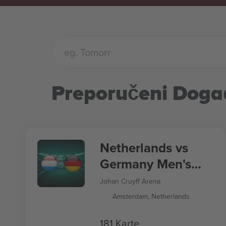
Preporučeni Doga
Netherlands vs
Germany Men's
Nations League
Johan Cruyff Arena
Amsterdam, Netherlands
181 Karte