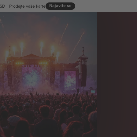
Najavite se
SD
Prodajte vaše karte