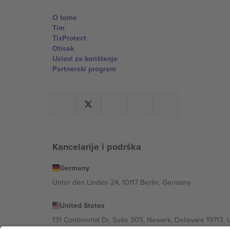
O tome
Tim
TixProtect
Otisak
Uslovi za korištenje
Partnerski program
Kancelarije i podrška
Germany
Unter den Linden 24, 10117 Berlin, Germany
United States
131 Continental Dr, Suite 305, Newark, Delaware 19713, 