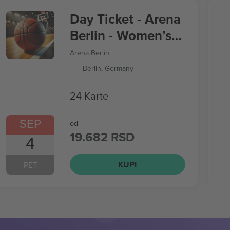
Day Ticket - Arena
Berlin - Women’s
Basketball World
Arena Berlin
Cup
Berlin, Germany
24 Karte
SEP
od
19.682 RSD
4
KUPI
PET