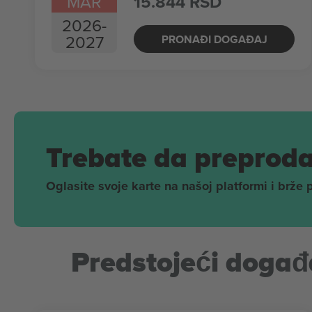
MAR
15.844 RSD
2026
-
2027
PRONAĐI DOGAĐAJ
Trebate da preproda
Oglasite svoje karte na našoj platformi i brže 
Predstojeći događa