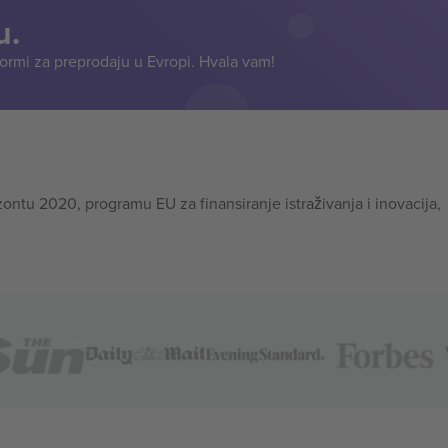
u.
formi za preprodaju u Evropi. Hvala vam!
tu 2020, programu EU za finansiranje istraživanja i inovacija,