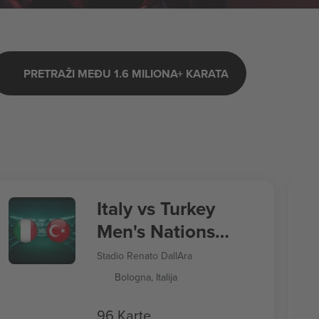
PRETRAŽI MEĐU 1.6 MILIONA+ KARATA
Italy vs Turkey
Men's Nations
League
Stadio Renato DallAra
Bologna, Italija
96 Karte