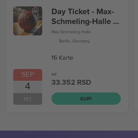
Day Ticket - Max-
Schmeling-Halle -
Women’s
Max-Schmeling-Halle
Basketball World
Berlin, Germany
Cup
16 Karte
SEP
od
33.352 RSD
4
KUPI
PET