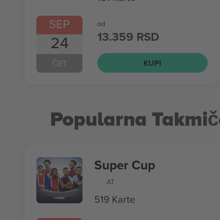
SEP
od
13.359 RSD
24
KUPI
ČET
Popularna Takmič
Super Cup
AT
519 Karte