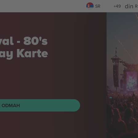
SR
+49
R
 vs Quillan
ght Night
E ODMAH