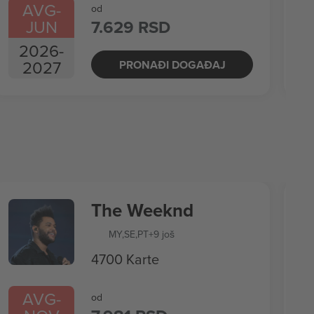
AVG
-
od
JUN
7.629 RSD
2026
-
2027
PRONAĐI DOGAĐAJ
The Weeknd
MY
,
SE
,
PT
+9 još
4700 Karte
AVG
-
od