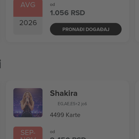
AVG
od
1.056 RSD
2026
PRONAĐI DOGAĐAJ
i
Shakira
EG
,
AE
,
ES
+2 još
4499 Karte
SEP
-
od