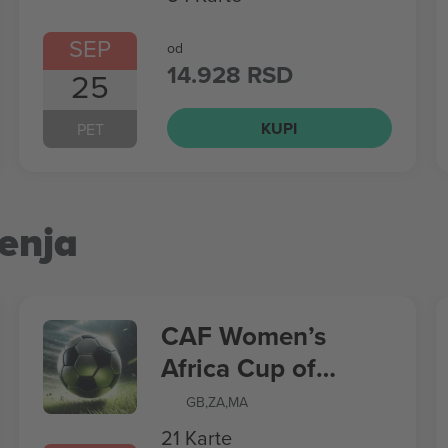
SEP
od
14.928 RSD
25
KUPI
PET
enja
CAF Women’s
Africa Cup of
Nations
GB
,
ZA
,
MA
21 Karte