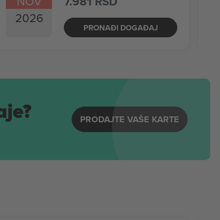
NOV
7.981 RSD
2026
PRONAĐI DOGAĐAJ
aje?
PRODAJTE VAŠE KARTE