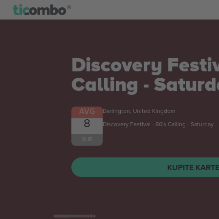
Mateusz Gamrot
Salkilld UFC Fi
Karte
AVG
Las Vegas, United States
8
SUB
KUPITE KART