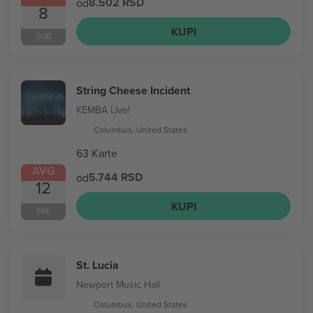
8.502 RSD
od
8
KUPI
SUB
String Cheese Incident
KEMBA Live!
Columbus, United States
63 Karte
AVG
5.744 RSD
od
12
KUPI
SRE
St. Lucia
Newport Music Hall
Columbus, United States