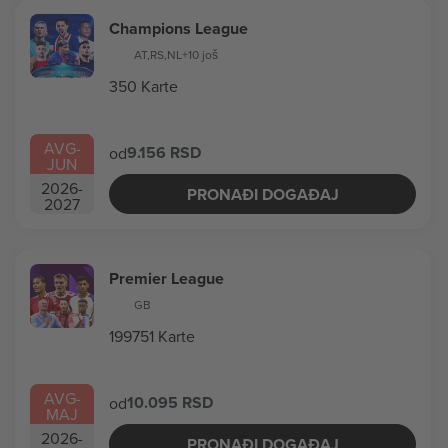
Champions League
AT
,
RS
,
NL
+10 još
350 Karte
AVG
-
9.156 RSD
od
JUN
2026
-
PRONAĐI DOGAĐAJ
2027
Premier League
GB
199751 Karte
AVG
-
10.095 RSD
od
MAJ
2026
-
PRONAĐI DOGAĐAJ