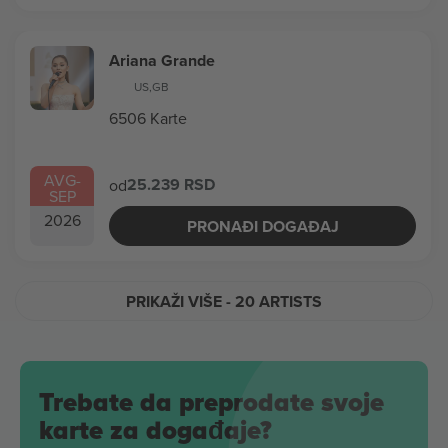
Ariana Grande
US
,
GB
6506 Karte
AVG
-
25.239 RSD
od
SEP
2026
PRONAĐI DOGAĐAJ
PRIKAŽI VIŠE
- 20 ARTISTS
Trebate da preprodate svoje
karte za događaje?