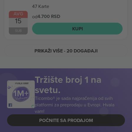
47 Karte
AVG
4.700 RSD
od
15
KUPI
SUB
PRIKAŽI VIŠE
- 20 DOGAĐAJI
Tržište broj 1 na
HVALA VAM!
svetu.
Ticombo® je sada najpraćenija od svih
platformi za preprodaju u Evropi. Hvala
vam!
POČNITE SA PRODAJOM