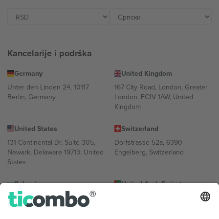
Kancelarije i podrška
Germany
United Kingdom
Unter den Linden 24, 10117
167 City Road, London, Greater
Berlin, Germany
London, EC1V 1AW, United
Kingdom
United States
Switzerland
131 Continental Dr, Suite 305,
Dorfstrasse 52a, 6390
Newark, Delaware 19713, United
Engelberg, Switzerland
States
Bulgaria
United Arab Emirates
Regus Sofia City West, bul
UAE Dubai Silicon Oasis, DDP
Totleben 53-55, 1606 Sofia,
Building A1, Office 302, Dubai,
Bulgaria
United Arab Emirates