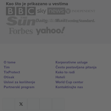
Kao što je prikazano u vestima
O tome
Korporativne usluge
Tim
Često postavljana pitanja
TixProtect
Kako to radi
Otisak
Hoteli
Uslovi za korištenje
World Cup centar
Partnerski program
Kontaktirajte nas