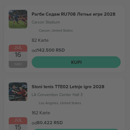
Рагби Седам RU708 Летње игре 2028
Carson Stadium
Carson, United States
82 Karte
JUL
142.500 RSD
od
16
KUPI
NED
Stoni tenis TTE02 Letnje igre 2028
LA Convention Center Hall 3
Los Angeles, United States
162 Karte
JUL
80.422 RSD
od
15