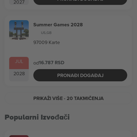
2027
Summer Games 2028
US
,
GB
97009 Karte
JUL
16.787 RSD
od
2028
PRONAĐI DOGAĐAJ
PRIKAŽI VIŠE
- 20 TAKMIČENJA
Popularni Izvođači