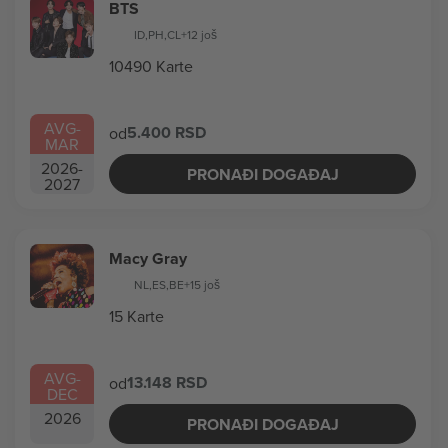
BTS
ID
,
PH
,
CL
+12 još
10490 Karte
AVG
-
5.400 RSD
od
MAR
2026
-
PRONAĐI DOGAĐAJ
2027
Macy Gray
NL
,
ES
,
BE
+15 još
15 Karte
AVG
-
13.148 RSD
od
DEC
2026
PRONAĐI DOGAĐAJ