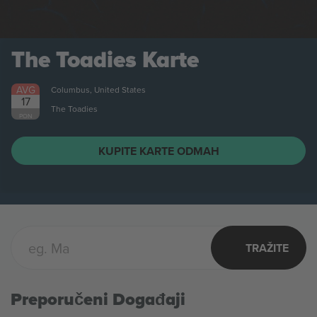
The Toadies
Karte
AVG
Columbus, United States
17
The Toadies
PON
KUPITE KARTE ODMAH
TRAŽITE
Preporučeni Događaji