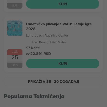
KUPI
SUB
Umetničko plivanje SWA01 Letnje igre
2028
Long Beach Aquatics Center
Long Beach, United States
97 Karte
JUL
22.891 RSD
od
25
KUPI
UTO
PRIKAŽI VIŠE
- 20 DOGAĐAJI
Popularna Takmičenja