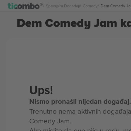
Specijalni Događaji
Comedy
Dem Comedy Ja
Dem Comedy Jam ka
Ups!
Nismo pronašli nijedan događaj.
Trenutno nema aktivnih događaj
Comedy Jam.
Ako mislite da ovo nije u redu, m