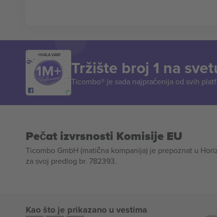
HVALA VAM!
Tržište broj 1 na svet
Ticombo® je sada najpraćenija od svih plat
Pečat izvrsnosti Komisije EU
Ticombo GmbH (matična kompanija) je prepoznat u Horizon
za svoj predlog br. 782393.
Kao što je prikazano u vestima