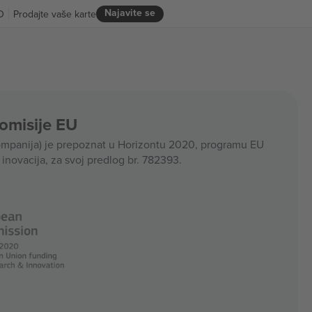
Najavite se
D
Prodajte vaše karte
Komisije EU
panija) je prepoznat u Horizontu 2020, programu EU
i inovacija, za svoj predlog br. 782393.