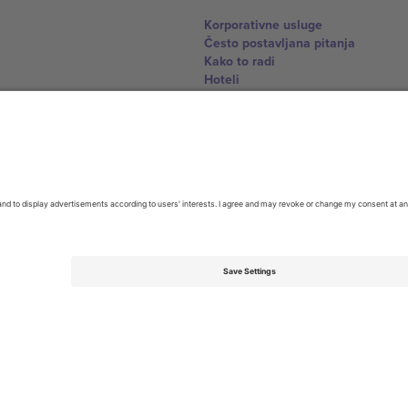
Korporativne usluge
Često postavljana pitanja
Kako to radi
Hoteli
World Cup centar
Kontaktirajte nas
United Kingdom
167 City Road, London, Greater L
Switzerland
United States
Dorfstrasse 52a, 6390 Engelberg, 