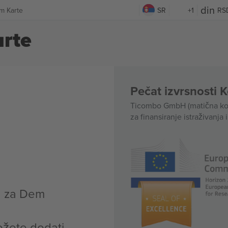
m Karte
SR
+1
RS
rte
Pečat izvrsnosti 
Ticombo GmbH (matična kom
za finansiranje istraživanja 
a za Dem
ožete dodati