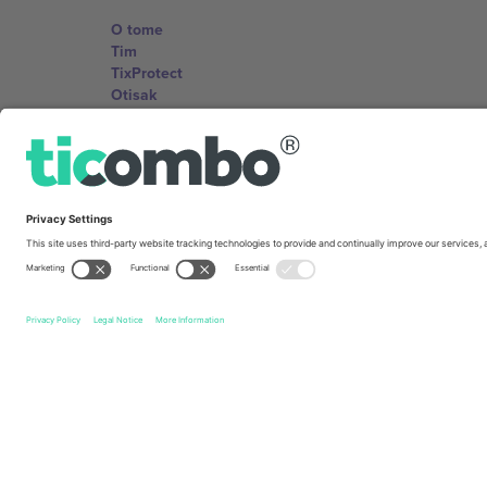
O tome
Tim
TixProtect
Otisak
Uslovi za korištenje
Partnerski program
Kancelarije i podrška
Germany
Unter den Linden 24, 10117 Berlin, Germany
United States
131 Continental Dr, Suite 305, Newark, Delaware 19713, 