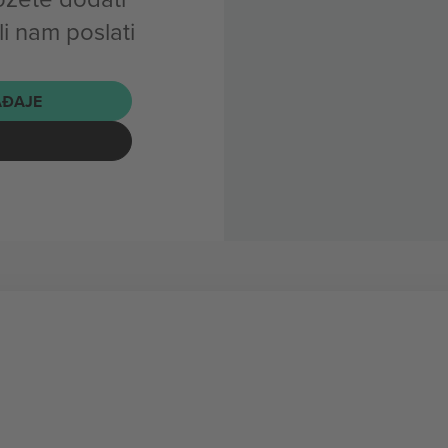
i nam poslati
AĐAJE