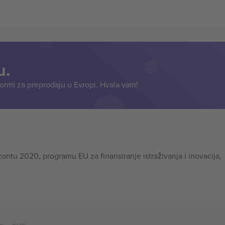
u.
formi za preprodaju u Evropi. Hvala vam!
tu 2020, programu EU za finansiranje istraživanja i inovacija,