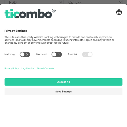
Kancelarije i podrška
Germany
United Kingdom
Unter den Linden 24, 10117
167 City Road, London, Greater
Berlin, Germany
London, EC1V 1AW, United
Kingdom
United States
Switzerland
131 Continental Dr, Suite 305,
Dorfstrasse 52a, 6390
Newark, Delaware 19713, United
Engelberg, Switzerland
States
Bulgaria
United Arab Emirates
Regus Sofia City West, bul
UAE Dubai Silicon Oasis, DDP
Totleben 53-55, 1606 Sofia,
Building A1, Office 302, Dubai,
Bulgaria
United Arab Emirates