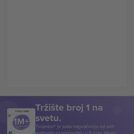
Tržište broj 1 na
HVALA VAM!
svetu.
Ticombo® je sada najpraćenija od svih
platformi za preprodaju u Evropi. Hvala