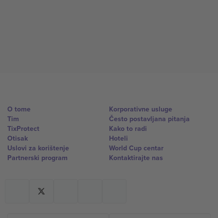
O tome
Korporativne usluge
Tim
Često postavljana pitanja
TixProtect
Kako to radi
Otisak
Hoteli
Uslovi za korištenje
World Cup centar
Partnerski program
Kontaktirajte nas