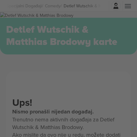
Najavite se
Specijalni Događaji
Comedy
Detlef Wutschik & Matthias Brodowy K
Detlef Wutschik &
Matthias Brodowy karte
Ups!
Nismo pronašli nijedan događaj.
Trenutno nema aktivnih događaja za Detlef
Wutschik & Matthias Brodowy.
Ako mislite da ovo nije u redu, možete dodati