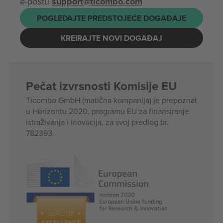
e-poštu
support@ticombo.com
POGLEDAJTE PREDSTOJEĆE DOGAĐAJE
KREIRAJTE NOVI DOGAĐAJ
Pečat izvrsnosti Komisije EU
Ticombo GmbH (matična kompanija) je prepoznat
u Horizontu 2020, programu EU za finansiranje
istraživanja i inovacija, za svoj predlog br.
782393.