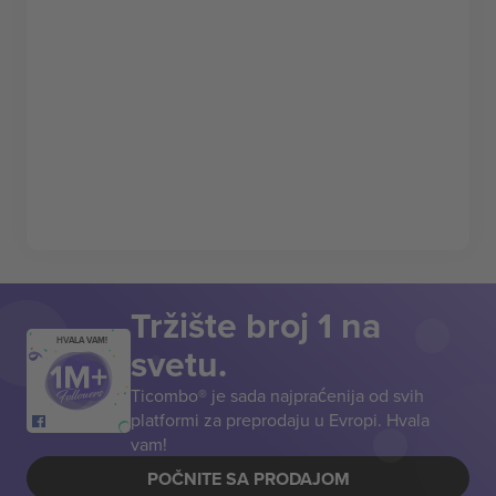
Tržište broj 1 na
HVALA VAM!
svetu.
Ticombo® je sada najpraćenija od svih
platformi za preprodaju u Evropi. Hvala
vam!
POČNITE SA PRODAJOM