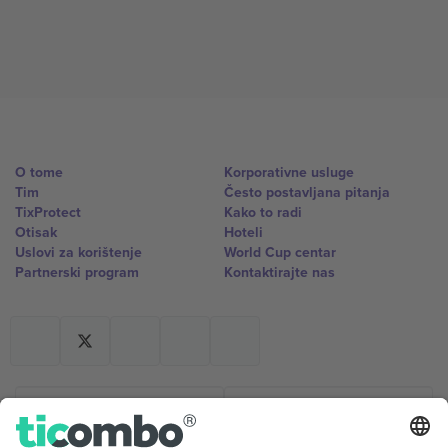
O tome
Korporativne usluge
Tim
Često postavljana pitanja
TixProtect
Kako to radi
Otisak
Hoteli
Uslovi za korištenje
World Cup centar
Partnerski program
Kontaktirajte nas