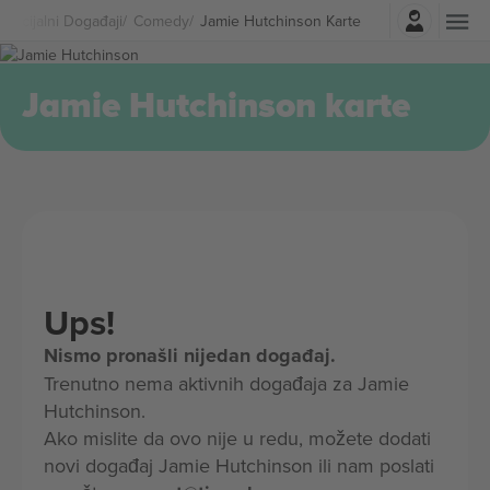
Najavite se
Specijalni Događaji
Comedy
Jamie Hutchinson Karte
Jamie Hutchinson karte
Ups!
Nismo pronašli nijedan događaj.
Trenutno nema aktivnih događaja za Jamie
Hutchinson.
Ako mislite da ovo nije u redu, možete dodati
novi događaj Jamie Hutchinson ili nam poslati