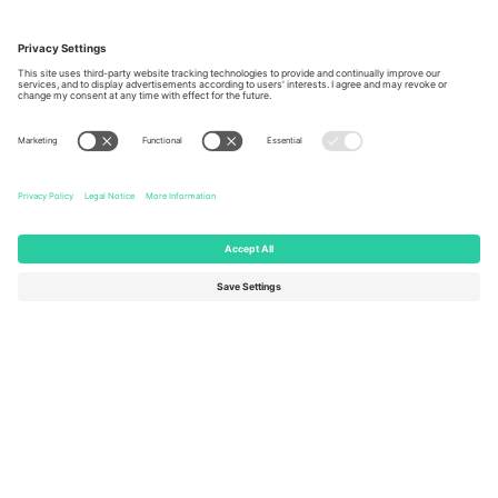
Kancelarije i podrška
Germany
United Kingdom
Unter den Linden 24, 10117
167 City Road, London, Greater
Berlin, Germany
London, EC1V 1AW, United
Kingdom
United States
Switzerland
131 Continental Dr, Suite 305,
Dorfstrasse 52a, 6390
Newark, Delaware 19713, United
Engelberg, Switzerland
States
Bulgaria
United Arab Emirates
Regus Sofia City West, bul
UAE Dubai Silicon Oasis, DDP
Totleben 53-55, 1606 Sofia,
Building A1, Office 302, Dubai,
Bulgaria
United Arab Emirates
Mexico
Av Chapultepec 360, Roma