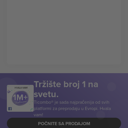
Tržište broj 1 na
HVALA VAM!
svetu.
Ticombo® je sada najpraćenija od svih
platformi za preprodaju u Evropi. Hvala
vam!
POČNITE SA PRODAJOM