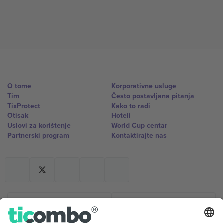
O tome
Korporativne usluge
Tim
Često postavljana pitanja
TixProtect
Kako to radi
Otisak
Hoteli
Uslovi za korištenje
World Cup centar
Partnerski program
Kontaktirajte nas