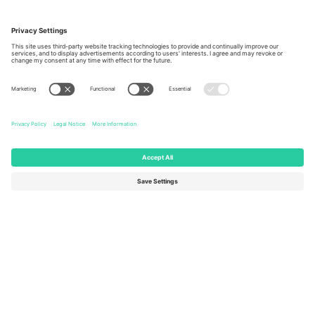
Kancelarije i podrška
Germany
United Kingdom
Unter den Linden 24, 10117
167 City Road, London, Greater
Berlin, Germany
London, EC1V 1AW, United
Kingdom
United States
Switzerland
131 Continental Dr, Suite 305,
Dorfstrasse 52a, 6390
Newark, Delaware 19713, United
Engelberg, Switzerland
States
Bulgaria
United Arab Emirates
Regus Sofia City West, bul
UAE Dubai Silicon Oasis, DDP
Totleben 53-55, 1606 Sofia,
Building A1, Office 302, Dubai,
Bulgaria
United Arab Emirates
Mexico
Av Chapultepec 360, Roma