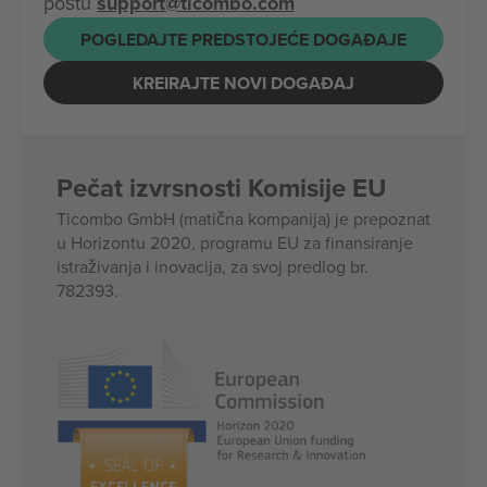
poštu
support@ticombo.com
POGLEDAJTE PREDSTOJEĆE DOGAĐAJE
KREIRAJTE NOVI DOGAĐAJ
Pečat izvrsnosti Komisije EU
Ticombo GmbH (matična kompanija) je prepoznat
u Horizontu 2020, programu EU za finansiranje
istraživanja i inovacija, za svoj predlog br.
782393.