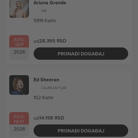
Ariana Grande
GB
5919 Karte
AVG
-
28.395 RSD
od
SEP
2026
PRONAĐI DOGAĐAJ
Ed Sheeran
CA
,
AR
,
US
+1 još
102 Karte
AVG
-
14.198 RSD
od
NOV
2026
PRONAĐI DOGAĐAJ