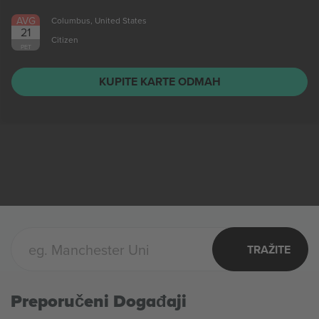
AVG
Columbus, United States
21
Citizen
PET
KUPITE KARTE ODMAH
TRAŽITE
Preporučeni Događaji