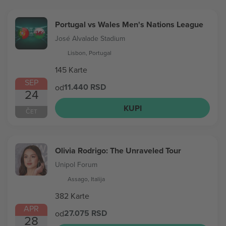
Portugal vs Wales Men's Nations League
José Alvalade Stadium
Lisbon, Portugal
145 Karte
SEP
11.440 RSD
od
24
KUPI
ČET
Olivia Rodrigo: The Unraveled Tour
Unipol Forum
Assago, Italija
382 Karte
APR
27.075 RSD
od
28