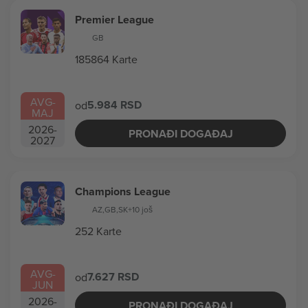
Premier League
GB
185864 Karte
AVG
-
5.984 RSD
od
MAJ
2026
-
PRONAĐI DOGAĐAJ
2027
Champions League
AZ
,
GB
,
SK
+10 još
252 Karte
AVG
-
7.627 RSD
od
JUN
2026
-
PRONAĐI DOGAĐAJ