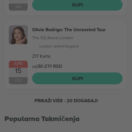
KUPI
SRE
Olivia Rodrigo: The Unraveled Tour
The O2 Arena London
London, United Kingdom
217 Karte
APR
30.271 RSD
od
15
KUPI
ČET
PRIKAŽI VIŠE
- 20 DOGAĐAJI
Popularna Takmičenja