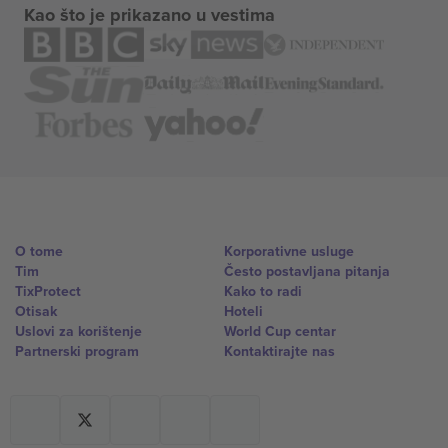
Kao što je prikazano u vestima
O tome
Korporativne usluge
Tim
Često postavljana pitanja
TixProtect
Kako to radi
Otisak
Hoteli
Uslovi za korištenje
World Cup centar
Partnerski program
Kontaktirajte nas