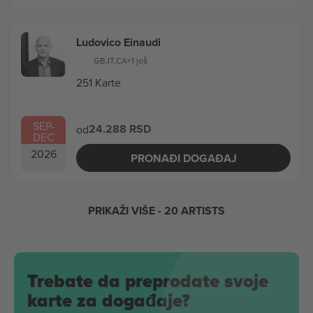
Ludovico Einaudi
GB
,
IT
,
CA
+1 još
251 Karte
SEP
-
24.288 RSD
od
DEC
2026
PRONAĐI DOGAĐAJ
PRIKAŽI VIŠE
- 20 ARTISTS
Trebate da preprodate svoje
karte za događaje?