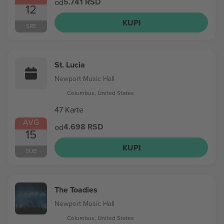
5.741 RSD
od
12
KUPI
SRE
St. Lucia
Newport Music Hall
Columbus, United States
47 Karte
AVG
4.698 RSD
od
15
KUPI
SUB
The Toadies
Newport Music Hall
Columbus, United States