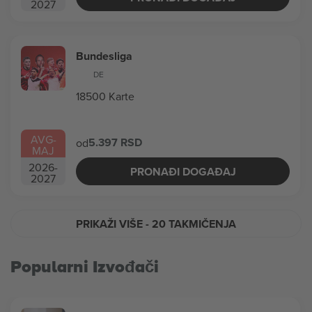
2027
Bundesliga
DE
18500 Karte
AVG
-
5.397 RSD
od
MAJ
2026
-
PRONAĐI DOGAĐAJ
2027
PRIKAŽI VIŠE
- 20 TAKMIČENJA
Popularni Izvođači