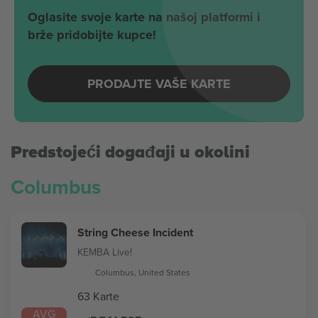
Oglasite svoje karte na našoj platformi i
brže pridobijte kupce!
PRODAJTE VAŠE KARTE
Predstojeći događaji u okolini
Columbus
String Cheese Incident
KEMBA Live!
Columbus, United States
63 Karte
AVG