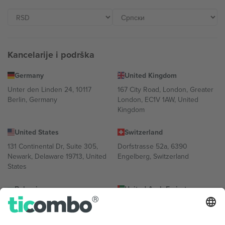
Kancelarije i podrška
Germany
United Kingdom
Unter den Linden 24, 10117
167 City Road, London, Greater
Berlin, Germany
London, EC1V 1AW, United
Kingdom
United States
Switzerland
131 Continental Dr, Suite 305,
Dorfstrasse 52a, 6390
Newark, Delaware 19713, United
Engelberg, Switzerland
States
Bulgaria
United Arab Emirates
Regus Sofia City West, bul
UAE Dubai Silicon Oasis, DDP
Totleben 53-55, 1606 Sofia,
Building A1, Office 302, Dubai,
Bulgaria
United Arab Emirates