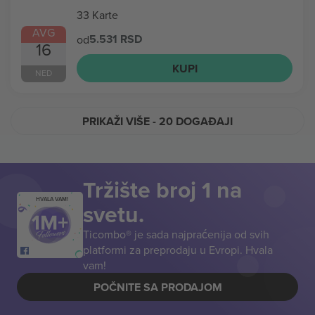
33 Karte
AVG
5.531 RSD
od
16
KUPI
NED
PRIKAŽI VIŠE
- 20 DOGAĐAJI
Tržište broj 1 na
HVALA VAM!
svetu.
Ticombo® je sada najpraćenija od svih
platformi za preprodaju u Evropi. Hvala
vam!
POČNITE SA PRODAJOM