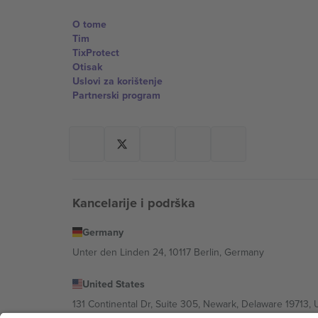
O tome
Tim
TixProtect
Otisak
Uslovi za korištenje
Partnerski program
Kancelarije i podrška
Germany
Unter den Linden 24, 10117 Berlin, Germany
United States
131 Continental Dr, Suite 305, Newark, Delaware 19713, 