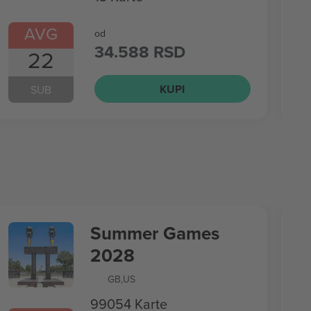
AVG
od
34.588 RSD
22
KUPI
SUB
Summer Games
2028
GB
,
US
99054 Karte