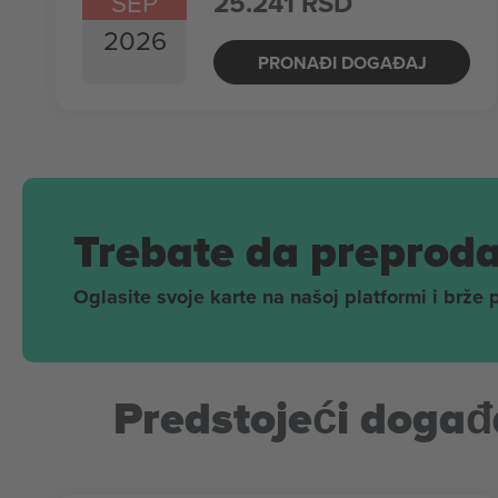
SEP
25.241 RSD
2026
PRONAĐI DOGAĐAJ
Trebate da preproda
Oglasite svoje karte na našoj platformi i brže 
Predstojeći događa