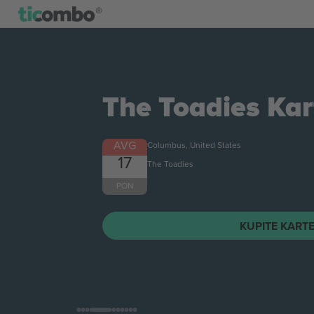
The Toadies
Kar
AVG
Columbus, United States
17
The Toadies
PON
KUPITE KART