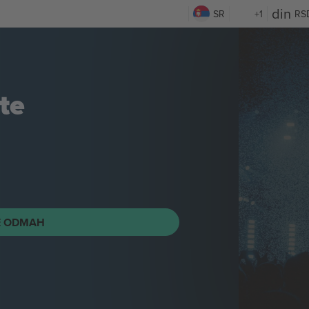
SR
+1
RS
te
E ODMAH