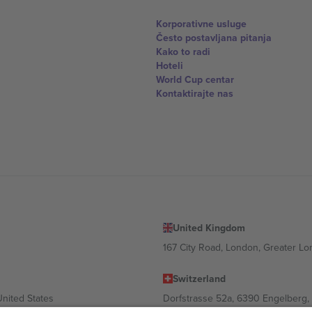
Korporativne usluge
Često postavljana pitanja
Kako to radi
Hoteli
World Cup centar
Kontaktirajte nas
United Kingdom
167 City Road, London, Greater L
Switzerland
United States
Dorfstrasse 52a, 6390 Engelberg, 