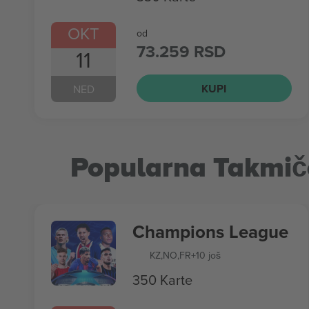
OKT
od
73.259 RSD
11
KUPI
NED
Popularna Takmič
Champions League
KZ
,
NO
,
FR
+10 još
350 Karte