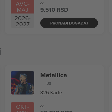
AVG
-
od
MAJ
9.510 RSD
2026
-
2027
PRONAĐI DOGAĐAJ
i
Metallica
US
326 Karte
OKT
-
od