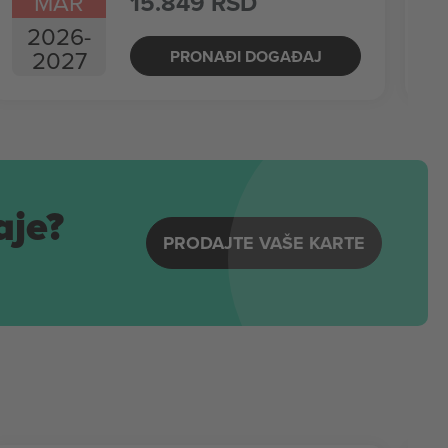
MAR
15.849 RSD
2026
-
2027
PRONAĐI DOGAĐAJ
aje?
PRODAJTE VAŠE KARTE