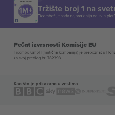
HVALA VAM!
Tržište broj 1 na svet
Ticombo® je sada najpraćenija od svih plat
Pečat izvrsnosti Komisije EU
Ticombo GmbH (matična kompanija) je prepoznat u Horizon
za svoj predlog br. 782393.
Kao što je prikazano u vestima