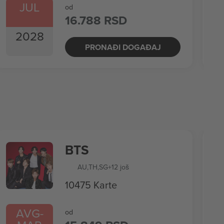
JUL
od
16.788 RSD
2028
PRONAĐI DOGAĐAJ
BTS
AU
,
TH
,
SG
+12 još
10475 Karte
AVG
-
od