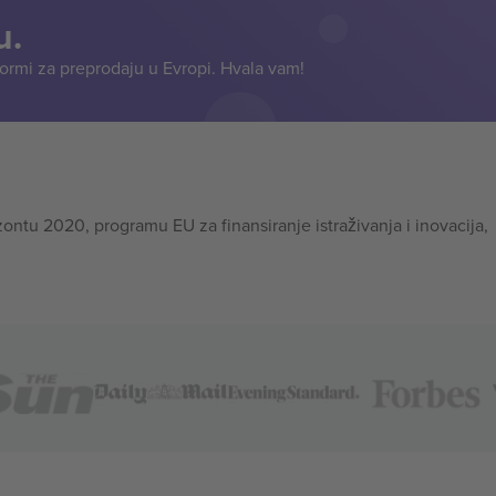
u.
formi za preprodaju u Evropi. Hvala vam!
tu 2020, programu EU za finansiranje istraživanja i inovacija,