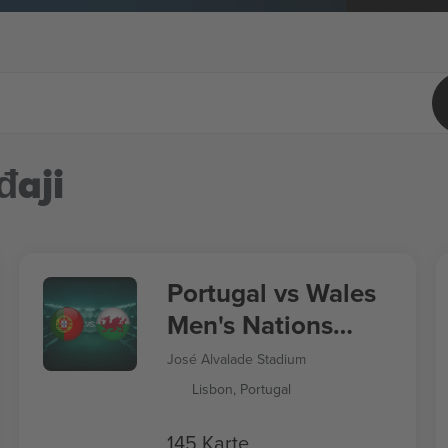
đaji
Portugal vs Wales
Men's Nations
League
José Alvalade Stadium
Lisbon, Portugal
145 Karte