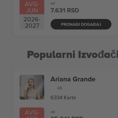
AVG
-
od
JUN
7.631 RSD
2026
-
2027
PRONAĐI DOGAĐAJ
Popularni Izvođač
Ariana Grande
GB
6334 Karte
AVG
-
od