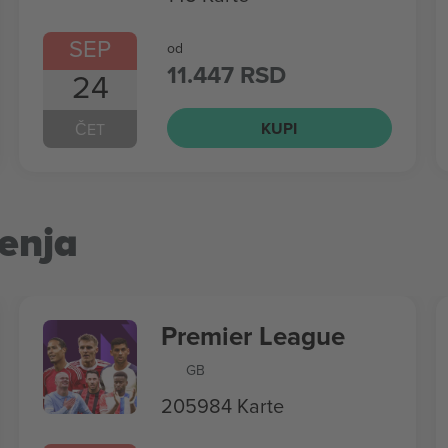
SEP
od
11.447 RSD
24
KUPI
ČET
enja
Premier League
GB
205984 Karte