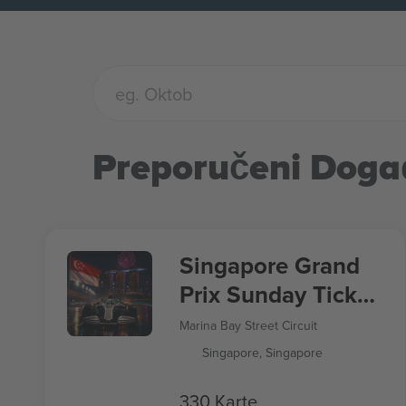
Preporučeni Doga
Singapore Grand
Prix Sunday Ticket
Formula 1
Marina Bay Street Circuit
Singapore, Singapore
330 Karte