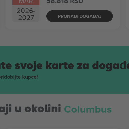
MAR
58.818 RSD
2026
-
2027
PRONAĐI DOGAĐAJ
te svoje karte za događ
pridobijte kupce!
Columbus
ji u okolini