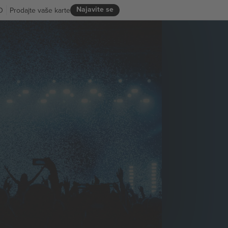
Najavite se
D
Prodajte vaše karte