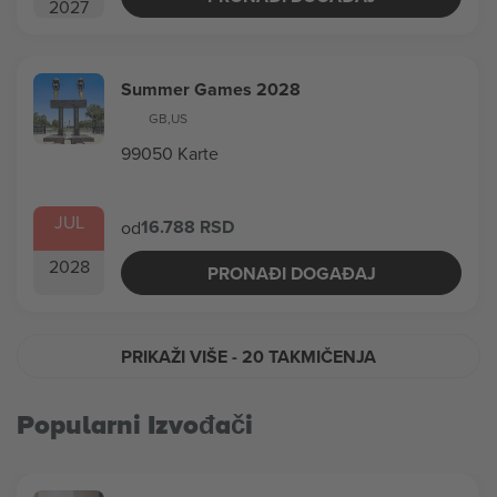
2027
Summer Games 2028
GB
,
US
99050 Karte
JUL
16.788 RSD
od
2028
PRONAĐI DOGAĐAJ
PRIKAŽI VIŠE
- 20 TAKMIČENJA
Popularni Izvođači