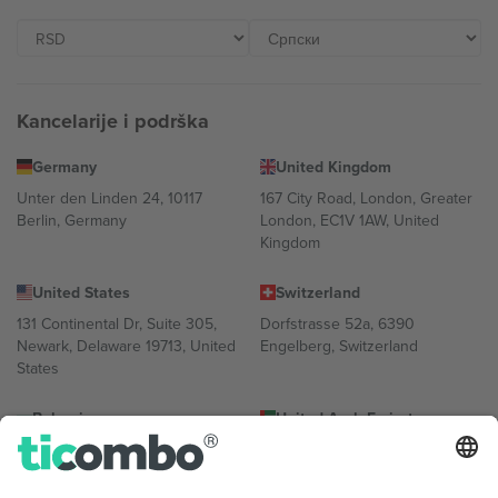
Kancelarije i podrška
Germany
United Kingdom
Unter den Linden 24, 10117
167 City Road, London, Greater
Berlin, Germany
London, EC1V 1AW, United
Kingdom
United States
Switzerland
131 Continental Dr, Suite 305,
Dorfstrasse 52a, 6390
Newark, Delaware 19713, United
Engelberg, Switzerland
States
Bulgaria
United Arab Emirates
Regus Sofia City West, bul
UAE Dubai Silicon Oasis, DDP
Totleben 53-55, 1606 Sofia,
Building A1, Office 302, Dubai,
Bulgaria
United Arab Emirates