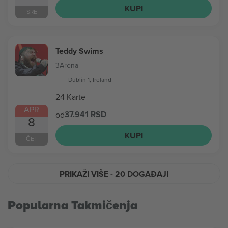
KUPI
SRE
Teddy Swims
3Arena
Dublin 1, Ireland
24 Karte
APR
37.941 RSD
od
8
KUPI
ČET
PRIKAŽI VIŠE
- 20 DOGAĐAJI
Popularna Takmičenja