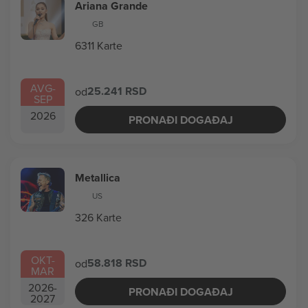
Ariana Grande
GB
6311 Karte
AVG
-
25.241 RSD
od
SEP
2026
PRONAĐI DOGAĐAJ
Metallica
US
326 Karte
OKT
-
58.818 RSD
od
MAR
2026
-
PRONAĐI DOGAĐAJ
2027