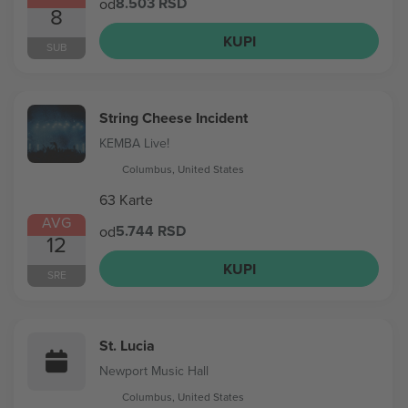
8.503 RSD
od
8
KUPI
SUB
String Cheese Incident
KEMBA Live!
Columbus, United States
63 Karte
AVG
5.744 RSD
od
12
KUPI
SRE
St. Lucia
Newport Music Hall
Columbus, United States