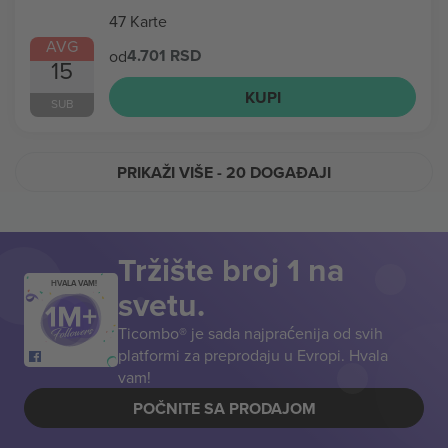
47 Karte
AVG
4.701 RSD
od
15
KUPI
SUB
PRIKAŽI VIŠE
- 20 DOGAĐAJI
Tržište broj 1 na
HVALA VAM!
svetu.
Ticombo® je sada najpraćenija od svih
platformi za preprodaju u Evropi. Hvala
vam!
POČNITE SA PRODAJOM