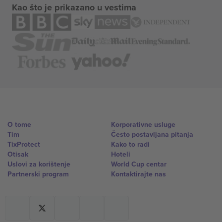
Kao što je prikazano u vestima
O tome
Korporativne usluge
Tim
Često postavljana pitanja
TixProtect
Kako to radi
Otisak
Hoteli
Uslovi za korištenje
World Cup centar
Partnerski program
Kontaktirajte nas