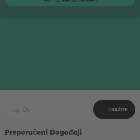
The Toadies
Karte
AVG
Columbus, United States
17
The Toadies
PON
KUPITE KARTE ODMAH
TRAŽITE
Preporučeni Događaji