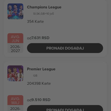
Champions League
SI
,
SK
,
GB
+10 još
354 Karte
AVG
-
7.631 RSD
od
JUN
2026
-
PRONAĐI DOGAĐAJ
2027
Premier League
GB
204398 Karte
AVG
-
9.510 RSD
od
MAJ
2026
-
PRONAĐI DOGAĐAJ