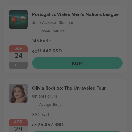
Portugal vs Wales Men's Nations League
José Alvalade Stadium
Lisbon, Portugal
145 Karte
SEP
11.447 RSD
od
24
KUPI
ČET
Olivia Rodrigo: The Unraveled Tour
Unipol Forum
Assago, Italija
384 Karte
APR
25.457 RSD
od
28