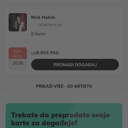
Nick Hakim
US
,
DE
,
FR
+3 još
6 Karte
SEP
-
8.805 RSD
od
NOV
2026
PRONAĐI DOGAĐAJ
PRIKAŽI VIŠE
- 20 ARTISTS
Trebate da preprodate svoje
karte za događaje?