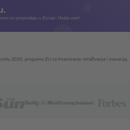
u.
formi za preprodaju u Evropi. Hvala vam!
tu 2020, programu EU za finansiranje istraživanja i inovacija,