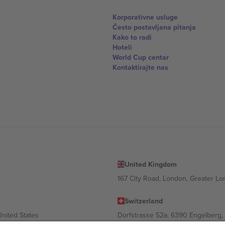
Korporativne usluge
Često postavljana pitanja
Kako to radi
Hoteli
World Cup centar
Kontaktirajte nas
United Kingdom
167 City Road, London, Greater L
Switzerland
United States
Dorfstrasse 52a, 6390 Engelberg, 