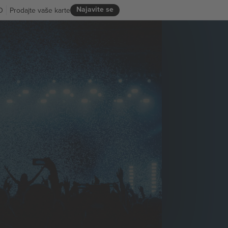
Najavite se
D
Prodajte vaše karte