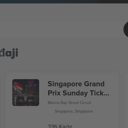
đaji
Singapore Grand
Prix Sunday Ticket
Formula 1
Marina Bay Street Circuit
Singapore, Singapore
336 Karte