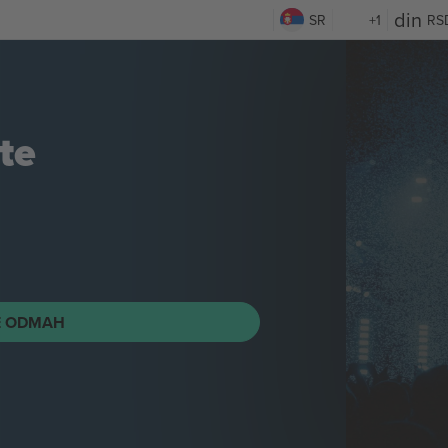
SR
+1
RS
te
E ODMAH