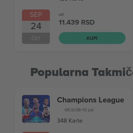
SEP
od
11.439 RSD
24
KUPI
ČET
Popularna Takmič
Champions League
GR
,
SI
,
GB
+10 još
348 Karte