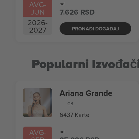
AVG
-
od
JUN
7.626 RSD
2026
-
2027
PRONAĐI DOGAĐAJ
Popularni Izvođač
Ariana Grande
GB
6437 Karte
AVG
-
od