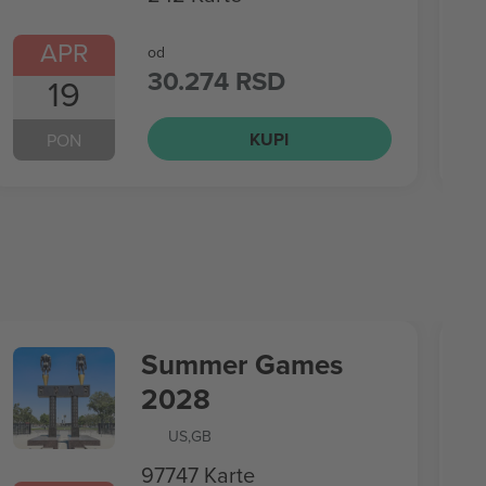
APR
od
30.274 RSD
19
KUPI
PON
Summer Games
2028
US
,
GB
97747 Karte