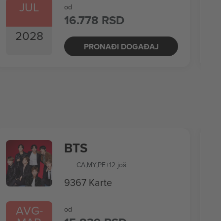
JUL
od
16.778 RSD
2028
PRONAĐI DOGAĐAJ
BTS
CA
,
MY
,
PE
+12 još
9367 Karte
AVG
-
od