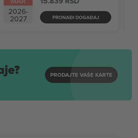
MAR
15.839 RSD
2026
-
2027
PRONAĐI DOGAĐAJ
aje?
PRODAJTE VAŠE KARTE