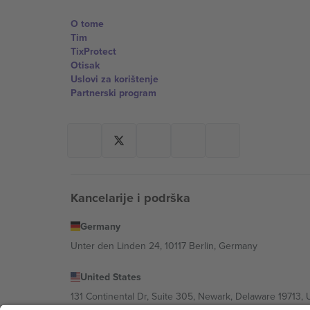
O tome
Tim
TixProtect
Otisak
Uslovi za korištenje
Partnerski program
Kancelarije i podrška
Germany
Unter den Linden 24, 10117 Berlin, Germany
United States
131 Continental Dr, Suite 305, Newark, Delaware 19713, 