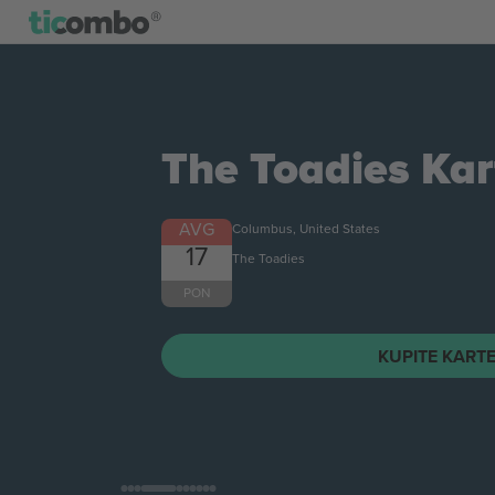
The Toadies
Kar
AVG
Columbus, United States
17
The Toadies
PON
KUPITE KART