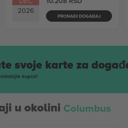
DEC
10.208 RSD
2026
PRONAĐI DOGAĐAJ
te svoje karte za događ
pridobijte kupce!
Columbus
ji u okolini