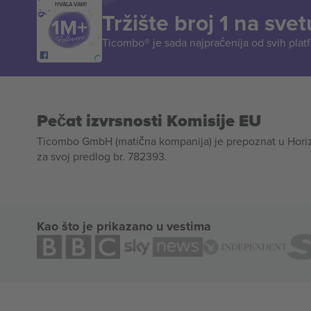
HVALA VAM!
Tržište broj 1 na svet
Ticombo® je sada najpraćenija od svih plat
Pečat izvrsnosti Komisije EU
Ticombo GmbH (matična kompanija) je prepoznat u Horizon
za svoj predlog br. 782393.
Kao što je prikazano u vestima