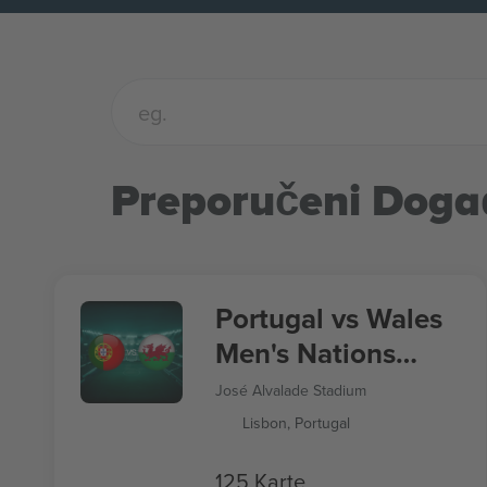
Preporučeni Doga
Portugal vs Wales
Men's Nations
League
José Alvalade Stadium
Lisbon, Portugal
125 Karte