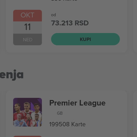
OKT
od
73.213 RSD
11
KUPI
NED
enja
Premier League
GB
199508 Karte