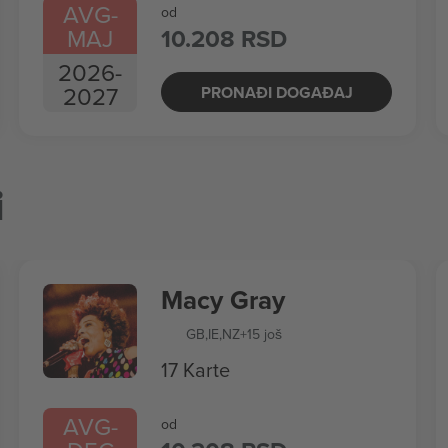
AVG
-
od
MAJ
10.208 RSD
2026
-
2027
PRONAĐI DOGAĐAJ
i
Macy Gray
GB
,
IE
,
NZ
+15 još
17 Karte
AVG
-
od