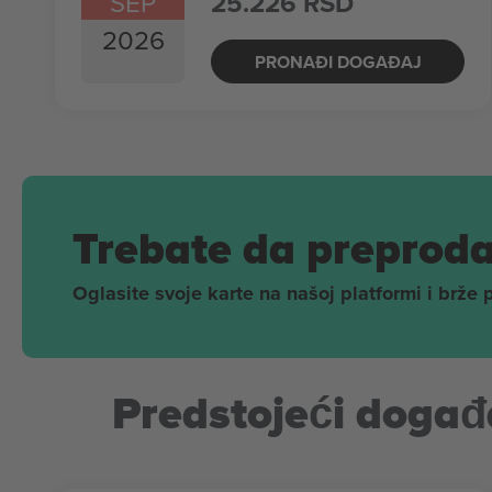
SEP
25.226 RSD
2026
PRONAĐI DOGAĐAJ
Trebate da preproda
Oglasite svoje karte na našoj platformi i brže 
Predstojeći događa