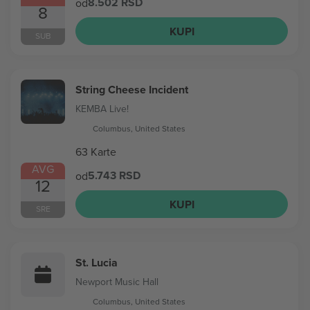
8.502 RSD
od
8
KUPI
SUB
String Cheese Incident
KEMBA Live!
Columbus, United States
63 Karte
AVG
5.743 RSD
od
12
KUPI
SRE
St. Lucia
Newport Music Hall
Columbus, United States