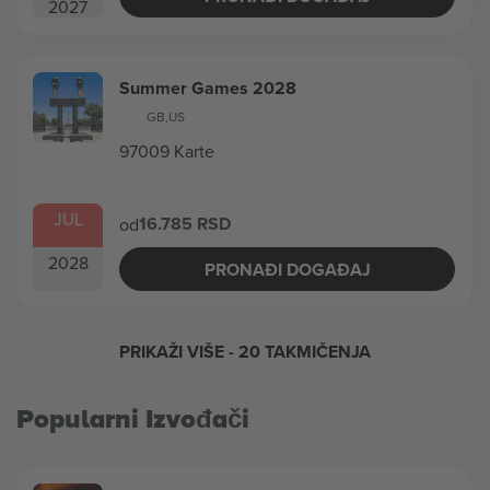
2027
Summer Games 2028
GB
,
US
97009 Karte
JUL
16.785 RSD
od
2028
PRONAĐI DOGAĐAJ
PRIKAŽI VIŠE
- 20 TAKMIČENJA
Popularni Izvođači