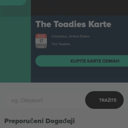
The Toadies
Karte
AVG
Columbus, United States
17
The Toadies
PON
KUPITE KARTE ODMAH
TRAŽITE
Preporučeni Događaji