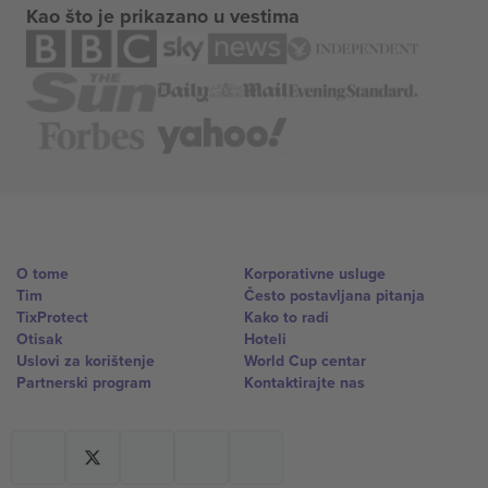
Kao što je prikazano u vestima
O tome
Korporativne usluge
Tim
Često postavljana pitanja
TixProtect
Kako to radi
Otisak
Hoteli
Uslovi za korištenje
World Cup centar
Partnerski program
Kontaktirajte nas