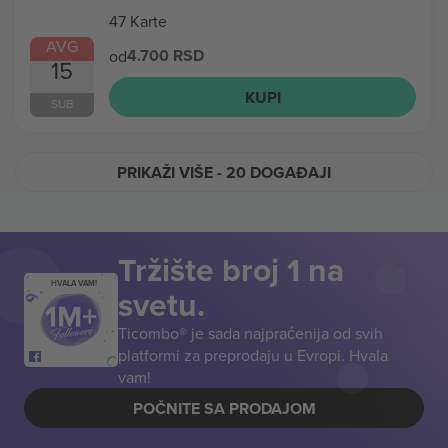
47 Karte
AVG
4.700 RSD
od
15
KUPI
SUB
PRIKAŽI VIŠE
- 20 DOGAĐAJI
Tržište broj 1 na
HVALA VAM!
svetu.
Ticombo® je sada najpraćenija od svih
platformi za preprodaju u Evropi. Hvala
vam!
POČNITE SA PRODAJOM