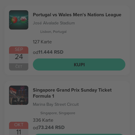
Portugal vs Wales Men's Nations League
José Alvalade Stadium
Lisbon, Portugal
127 Karte
SEP
11.444 RSD
od
24
KUPI
ČET
Singapore Grand Prix Sunday Ticket
Formula 1
Marina Bay Street Circuit
Singapore, Singapore
336 Karte
OKT
73.244 RSD
od
11