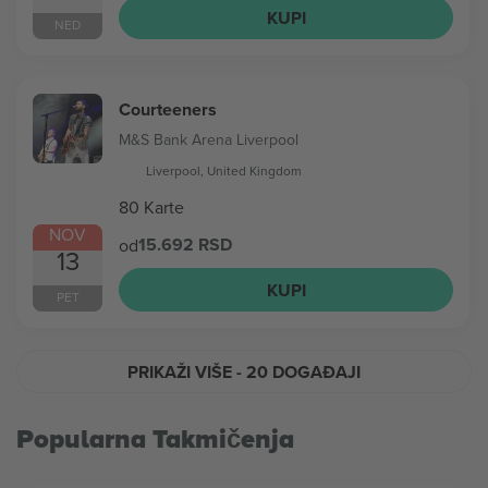
KUPI
NED
Courteeners
M&S Bank Arena Liverpool
Liverpool, United Kingdom
80 Karte
NOV
15.692 RSD
od
13
KUPI
PET
PRIKAŽI VIŠE
- 20 DOGAĐAJI
Popularna Takmičenja