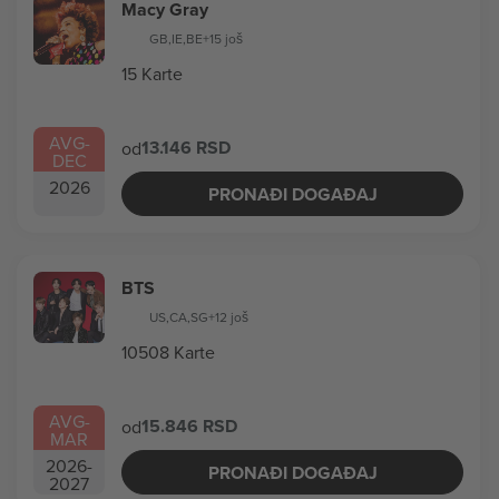
Macy Gray
GB
,
IE
,
BE
+15 još
15 Karte
AVG
-
13.146 RSD
od
DEC
2026
PRONAĐI DOGAĐAJ
BTS
US
,
CA
,
SG
+12 još
10508 Karte
AVG
-
15.846 RSD
od
MAR
2026
-
PRONAĐI DOGAĐAJ
2027