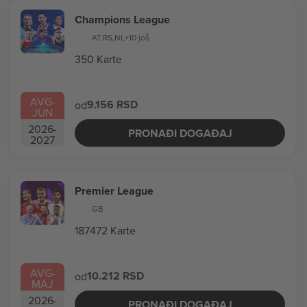
Champions League
AT
,
RS
,
NL
+10 još
350 Karte
AVG
-
9.156 RSD
od
JUN
2026
-
PRONAĐI DOGAĐAJ
2027
Premier League
GB
187472 Karte
AVG
-
10.212 RSD
od
MAJ
2026
-
PRONAĐI DOGAĐAJ