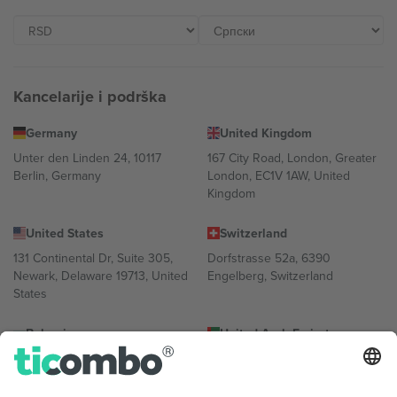
Kancelarije i podrška
Germany
United Kingdom
Unter den Linden 24, 10117
167 City Road, London, Greater
Berlin, Germany
London, EC1V 1AW, United
Kingdom
United States
Switzerland
131 Continental Dr, Suite 305,
Dorfstrasse 52a, 6390
Newark, Delaware 19713, United
Engelberg, Switzerland
States
Bulgaria
United Arab Emirates
Regus Sofia City West, bul
UAE Dubai Silicon Oasis, DDP
Totleben 53-55, 1606 Sofia,
Building A1, Office 302, Dubai,
Bulgaria
United Arab Emirates