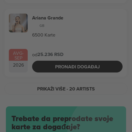
Ariana Grande
GB
6500 Karte
AVG
-
25.236 RSD
od
SEP
2026
PRONAĐI DOGAĐAJ
PRIKAŽI VIŠE
- 20 ARTISTS
Trebate da preprodate svoje
karte za događaje?