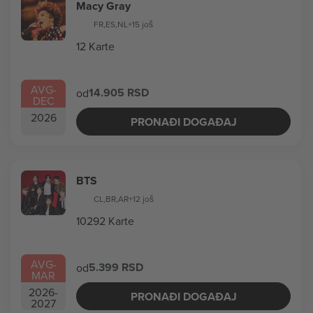
Macy Gray
FR
,
ES
,
NL
+15 još
12 Karte
AVG
-
14.905 RSD
od
DEC
2026
PRONAĐI DOGAĐAJ
BTS
CL
,
BR
,
AR
+12 još
10292 Karte
AVG
-
5.399 RSD
od
MAR
2026
-
PRONAĐI DOGAĐAJ
2027