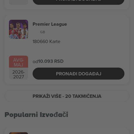
Premier League
GB
180660 Karte
AVG
-
10.093 RSD
od
MAJ
2026
-
PRONAĐI DOGAĐAJ
2027
PRIKAŽI VIŠE
- 20 TAKMIČENJA
Popularni Izvođači