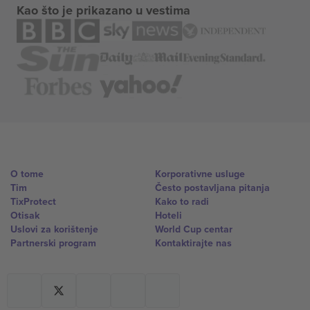
Kao što je prikazano u vestima
O tome
Korporativne usluge
Tim
Često postavljana pitanja
TixProtect
Kako to radi
Otisak
Hoteli
Uslovi za korištenje
World Cup centar
Partnerski program
Kontaktirajte nas