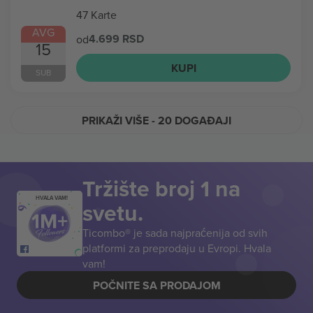
47 Karte
AVG
4.699 RSD
od
15
KUPI
SUB
PRIKAŽI VIŠE
- 20 DOGAĐAJI
Tržište broj 1 na
HVALA VAM!
svetu.
Ticombo® je sada najpraćenija od svih
platformi za preprodaju u Evropi. Hvala
vam!
POČNITE SA PRODAJOM