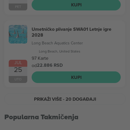
KUPI
PET
Umetničko plivanje SWA01 Letnje igre
2028
Long Beach Aquatics Center
Long Beach, United States
97 Karte
JUL
22.886 RSD
od
25
KUPI
UTO
PRIKAŽI VIŠE
- 20 DOGAĐAJI
Popularna Takmičenja