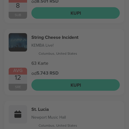
8.501 RSD
od
8
KUPI
SUB
String Cheese Incident
KEMBA Live!
Columbus, United States
63 Karte
AVG
5.743 RSD
od
12
KUPI
SRE
St. Lucia
Newport Music Hall
Columbus, United States