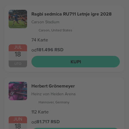
Ragbi sedmica RU711 Letnje igre 2028
Carson Stadium
Carson, United States
74 Karte
JUL
181.496 RSD
od
18
KUPI
UTO
Herbert Grönemeyer
Heinz von Heiden Arena
Hannover, Germany
112 Karte
JUN
81.717 RSD
od
18