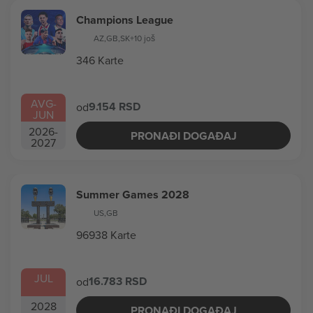
Champions League
AZ
,
GB
,
SK
+10 još
346 Karte
AVG
-
9.154 RSD
od
JUN
2026
-
PRONAĐI DOGAĐAJ
2027
Summer Games 2028
US
,
GB
96938 Karte
JUL
16.783 RSD
od
2028
PRONAĐI DOGAĐAJ