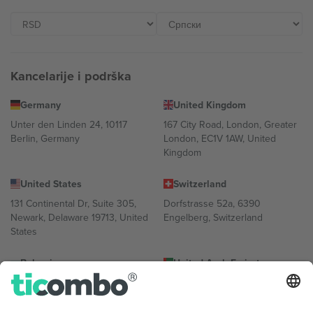
Kancelarije i podrška
Germany
United Kingdom
Unter den Linden 24, 10117
167 City Road, London, Greater
Berlin, Germany
London, EC1V 1AW, United
Kingdom
United States
Switzerland
131 Continental Dr, Suite 305,
Dorfstrasse 52a, 6390
Newark, Delaware 19713, United
Engelberg, Switzerland
States
Bulgaria
United Arab Emirates
Regus Sofia City West, bul
UAE Dubai Silicon Oasis, DDP
Totleben 53-55, 1606 Sofia,
Building A1, Office 302, Dubai,
Bulgaria
United Arab Emirates