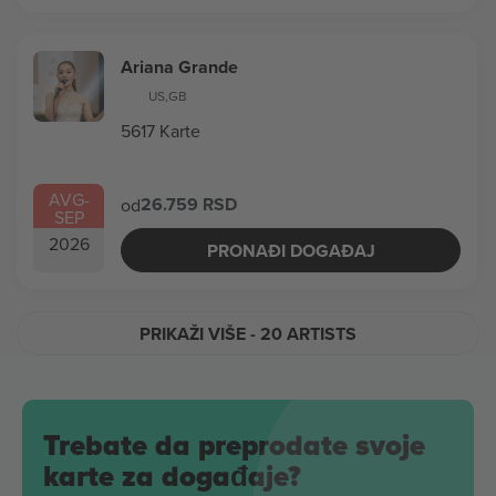
Ariana Grande
US
,
GB
5617 Karte
AVG
-
26.759 RSD
od
SEP
2026
PRONAĐI DOGAĐAJ
PRIKAŽI VIŠE
- 20 ARTISTS
Trebate da preprodate svoje
karte za događaje?