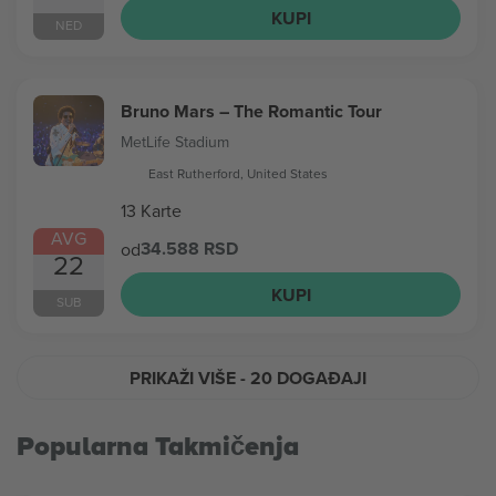
KUPI
NED
Bruno Mars – The Romantic Tour
MetLife Stadium
East Rutherford, United States
13 Karte
AVG
34.588 RSD
od
22
KUPI
SUB
PRIKAŽI VIŠE
- 20 DOGAĐAJI
Popularna Takmičenja