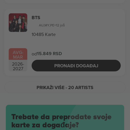
BTS
AU
,
MY
,
PE
+12 još
10485 Karte
AVG
-
15.849 RSD
od
MAR
2026
-
PRONAĐI DOGAĐAJ
2027
PRIKAŽI VIŠE
- 20 ARTISTS
Trebate da preprodate svoje
karte za događaje?