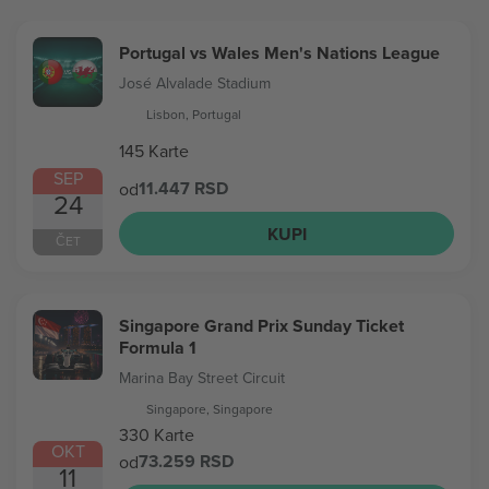
Portugal vs Wales Men's Nations League
José Alvalade Stadium
Lisbon, Portugal
145 Karte
SEP
11.447 RSD
od
24
KUPI
ČET
Singapore Grand Prix Sunday Ticket
Formula 1
Marina Bay Street Circuit
Singapore, Singapore
330 Karte
OKT
73.259 RSD
od
11