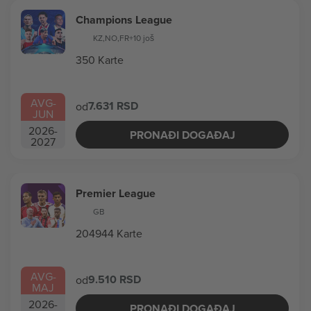
Champions League
KZ
,
NO
,
FR
+10 još
350 Karte
AVG
-
7.631 RSD
od
JUN
2026
-
PRONAĐI DOGAĐAJ
2027
Premier League
GB
204944 Karte
AVG
-
9.510 RSD
od
MAJ
2026
-
PRONAĐI DOGAĐAJ