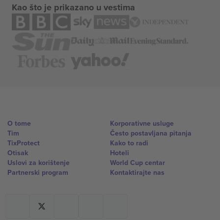
Kao što je prikazano u vestima
O tome
Korporativne usluge
Tim
Često postavljana pitanja
TixProtect
Kako to radi
Otisak
Hoteli
Uslovi za korištenje
World Cup centar
Partnerski program
Kontaktirajte nas