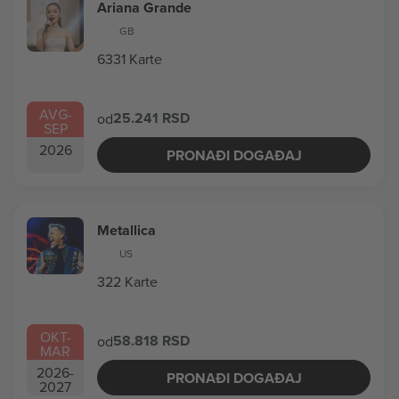
Ariana Grande
GB
6331 Karte
AVG
-
25.241 RSD
od
SEP
2026
PRONAĐI DOGAĐAJ
Metallica
US
322 Karte
OKT
-
58.818 RSD
od
MAR
2026
-
PRONAĐI DOGAĐAJ
2027