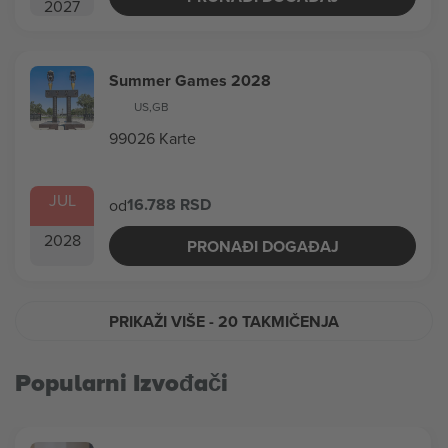
2027
Summer Games 2028
US
,
GB
99026 Karte
JUL
16.788 RSD
od
2028
PRONAĐI DOGAĐAJ
PRIKAŽI VIŠE
- 20 TAKMIČENJA
Popularni Izvođači