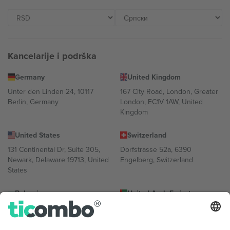
Kancelarije i podrška
Germany
United Kingdom
Unter den Linden 24, 10117
167 City Road, London, Greater
Berlin, Germany
London, EC1V 1AW, United
Kingdom
United States
Switzerland
131 Continental Dr, Suite 305,
Dorfstrasse 52a, 6390
Newark, Delaware 19713, United
Engelberg, Switzerland
States
Bulgaria
United Arab Emirates
Regus Sofia City West, bul
UAE Dubai Silicon Oasis, DDP
Totleben 53-55, 1606 Sofia,
Building A1, Office 302, Dubai,
Bulgaria
United Arab Emirates