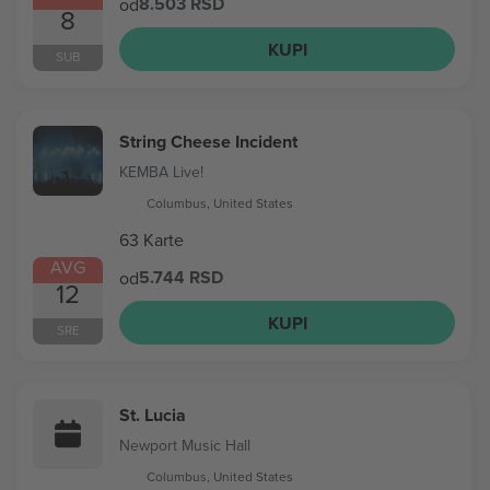
8.503 RSD
od
8
KUPI
SUB
String Cheese Incident
KEMBA Live!
Columbus, United States
63 Karte
AVG
5.744 RSD
od
12
KUPI
SRE
St. Lucia
Newport Music Hall
Columbus, United States