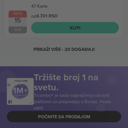
47 Karte
AVG
4.701 RSD
od
15
KUPI
SUB
PRIKAŽI VIŠE
- 20 DOGAĐAJI
Tržište broj 1 na
HVALA VAM!
svetu.
Ticombo® je sada najpraćenija od svih
platformi za preprodaju u Evropi. Hvala
vam!
POČNITE SA PRODAJOM