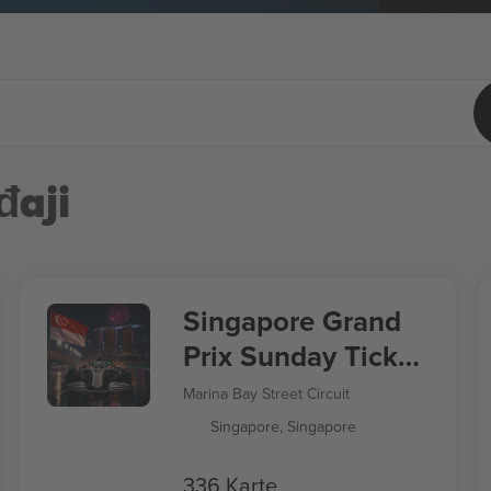
đaji
Singapore Grand
Prix Sunday Ticket
Formula 1
Marina Bay Street Circuit
Singapore, Singapore
336 Karte