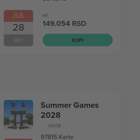
JUL
od
149.054 RSD
28
KUPI
PET
Summer Games
2028
US
,
GB
97815 Karte