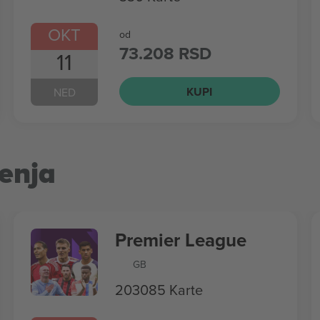
OKT
od
73.208 RSD
11
KUPI
NED
enja
Premier League
GB
203085 Karte