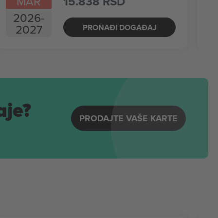
MAR
15.838 RSD
2026
-
2027
PRONAĐI DOGAĐAJ
aje?
PRODAJTE VAŠE KARTE