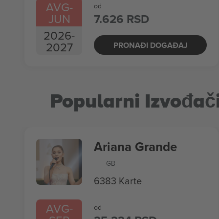
AVG
-
od
JUN
7.626 RSD
2026
-
2027
PRONAĐI DOGAĐAJ
Popularni Izvođač
Ariana Grande
GB
6383 Karte
AVG
-
od