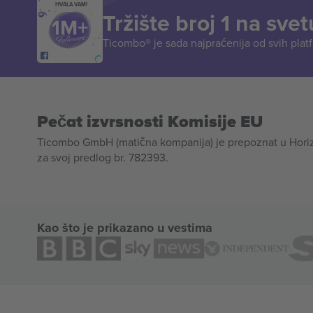
HVALA VAM!
Tržište broj 1 na svet
Ticombo® je sada najpraćenija od svih plat
Pečat izvrsnosti Komisije EU
Ticombo GmbH (matična kompanija) je prepoznat u Horizon
za svoj predlog br. 782393.
Kao što je prikazano u vestima