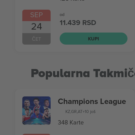
SEP
od
11.439 RSD
24
KUPI
ČET
Popularna Takmič
Champions League
KZ
,
GR
,
AT
+10 još
348 Karte