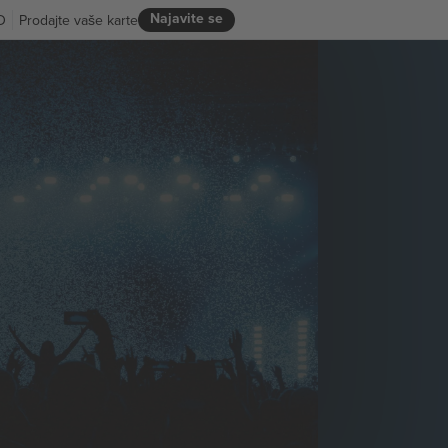
Najavite se
D
Prodajte vaše karte