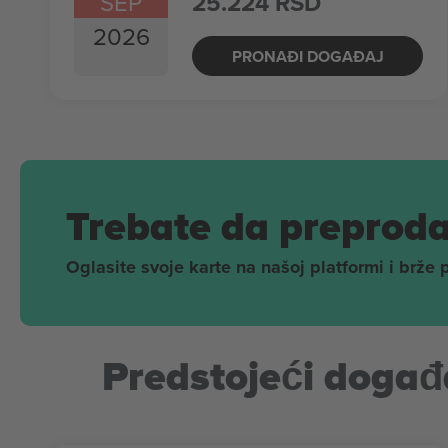
SEP
25.224 RSD
2026
PRONAĐI DOGAĐAJ
Trebate da preproda
Oglasite svoje karte na našoj platformi i brže 
Predstojeći događa