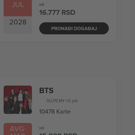
JUL
od
16.777 RSD
2028
PRONAĐI DOGAĐAJ
BTS
SG
,
PE
,
MY
+12 još
10478 Karte
AVG
-
od