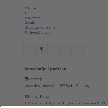
O tome
Tim
TixProtect
Otisak
Uslovi za korištenje
Partnerski program
Kancelarije i podrška
Germany
Unter den Linden 24, 10117 Berlin, Germany
United States
131 Continental Dr, Suite 305, Newark, Delaware 19713, 