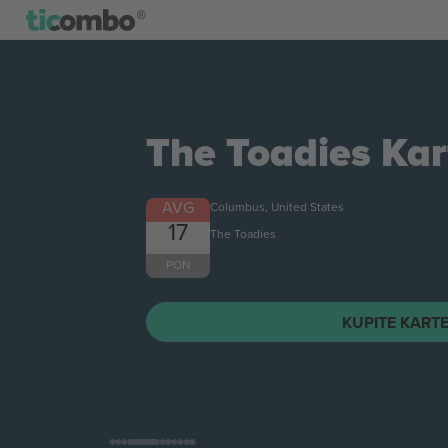
The Toadies
Kar
AVG
Columbus, United States
17
The Toadies
PON
KUPITE KART