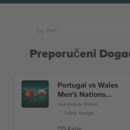
Preporučeni Doga
Portugal vs Wales
Men's Nations
League
José Alvalade Stadium
Lisbon, Portugal
125 Karte