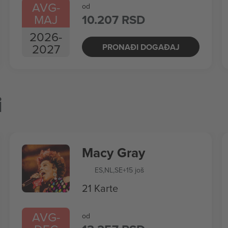
AVG
-
od
MAJ
10.207 RSD
2026
-
2027
PRONAĐI DOGAĐAJ
i
Macy Gray
ES
,
NL
,
SE
+15 još
21 Karte
AVG
-
od