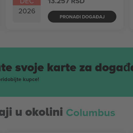
DEC
13.257 RSD
2026
PRONAĐI DOGAĐAJ
te svoje karte za događ
pridobijte kupce!
Columbus
ji u okolini