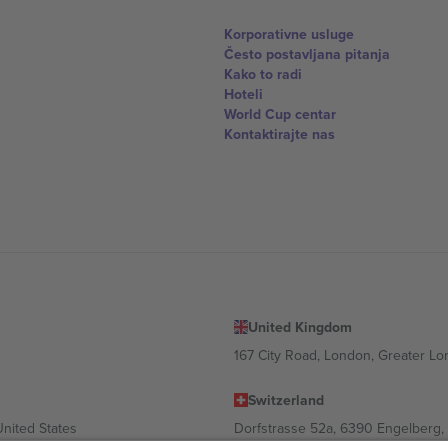
Korporativne usluge
Često postavljana pitanja
Kako to radi
Hoteli
World Cup centar
Kontaktirajte nas
United Kingdom
167 City Road, London, Greater L
Switzerland
United States
Dorfstrasse 52a, 6390 Engelberg, 