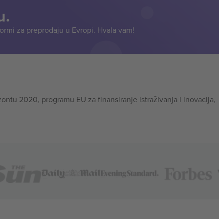
u.
formi za preprodaju u Evropi. Hvala vam!
tu 2020, programu EU za finansiranje istraživanja i inovacija,