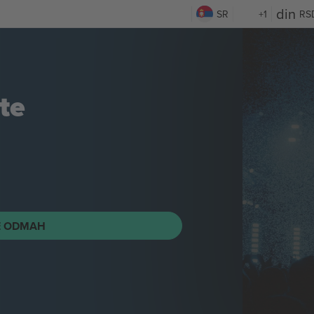
SR
+1
RS
te
E ODMAH