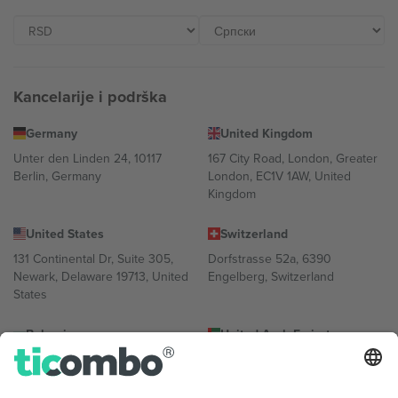
Kancelarije i podrška
Germany
United Kingdom
Unter den Linden 24, 10117
167 City Road, London, Greater
Berlin, Germany
London, EC1V 1AW, United
Kingdom
United States
Switzerland
131 Continental Dr, Suite 305,
Dorfstrasse 52a, 6390
Newark, Delaware 19713, United
Engelberg, Switzerland
States
Bulgaria
United Arab Emirates
Regus Sofia City West, bul
UAE Dubai Silicon Oasis, DDP
Totleben 53-55, 1606 Sofia,
Building A1, Office 302, Dubai,
Bulgaria
United Arab Emirates