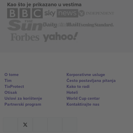
Kao što je prikazano u vestima
O tome
Korporativne usluge
Tim
Često postavljana pitanja
TixProtect
Kako to radi
Otisak
Hoteli
Uslovi za korištenje
World Cup centar
Partnerski program
Kontaktirajte nas