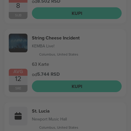
8.502 RSD
od
8
KUPI
SUB
String Cheese Incident
KEMBA Live!
Columbus, United States
63 Karte
AVG
5.744 RSD
od
12
KUPI
SRE
St. Lucia
Newport Music Hall
Columbus, United States