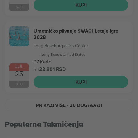
KUPI
SUB
Umetničko plivanje SWA01 Letnje igre
2028
Long Beach Aquatics Center
Long Beach, United States
97 Karte
JUL
22.891 RSD
od
25
KUPI
UTO
PRIKAŽI VIŠE
- 20 DOGAĐAJI
Popularna Takmičenja