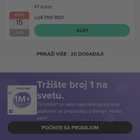
47 Karte
AVG
4.700 RSD
od
15
KUPI
SUB
PRIKAŽI VIŠE
- 20 DOGAĐAJI
Tržište broj 1 na
HVALA VAM!
svetu.
Ticombo® je sada najpraćenija od svih
platformi za preprodaju u Evropi. Hvala
vam!
POČNITE SA PRODAJOM