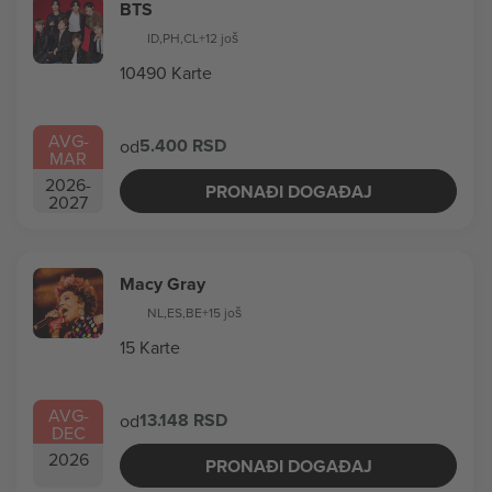
BTS
ID
,
PH
,
CL
+12 još
10490 Karte
AVG
-
5.400 RSD
od
MAR
2026
-
PRONAĐI DOGAĐAJ
2027
Macy Gray
NL
,
ES
,
BE
+15 još
15 Karte
AVG
-
13.148 RSD
od
DEC
2026
PRONAĐI DOGAĐAJ