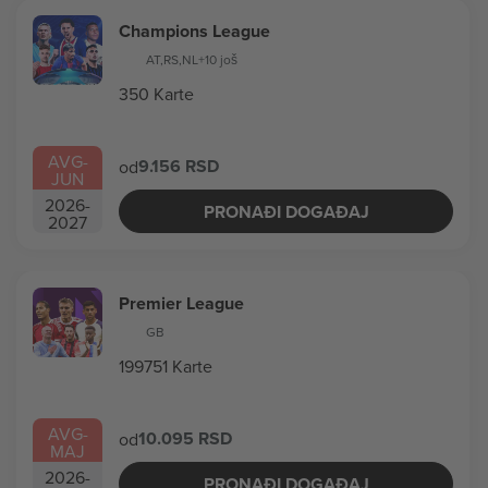
Champions League
AT
,
RS
,
NL
+10 još
350 Karte
AVG
-
9.156 RSD
od
JUN
2026
-
PRONAĐI DOGAĐAJ
2027
Premier League
GB
199751 Karte
AVG
-
10.095 RSD
od
MAJ
2026
-
PRONAĐI DOGAĐAJ