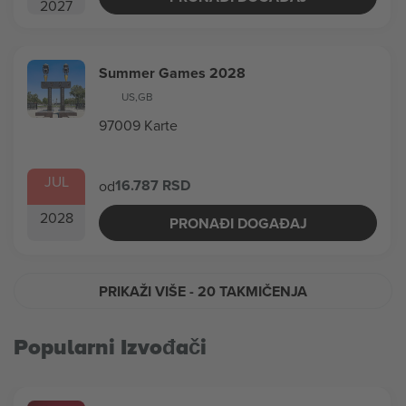
2027
Summer Games 2028
US
,
GB
97009 Karte
JUL
16.787 RSD
od
2028
PRONAĐI DOGAĐAJ
PRIKAŽI VIŠE
- 20 TAKMIČENJA
Popularni Izvođači