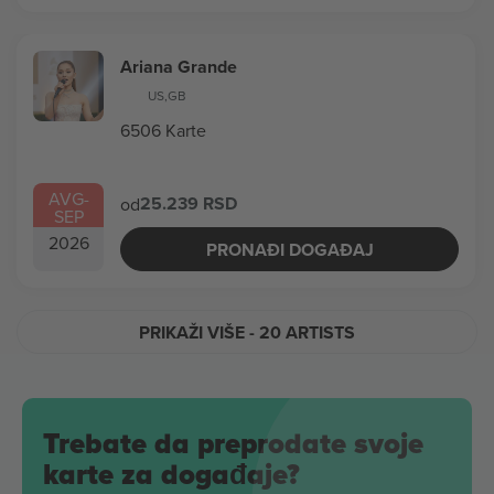
Ariana Grande
US
,
GB
6506 Karte
AVG
-
25.239 RSD
od
SEP
2026
PRONAĐI DOGAĐAJ
PRIKAŽI VIŠE
- 20 ARTISTS
Trebate da preprodate svoje
karte za događaje?