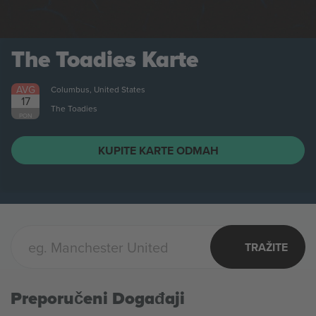
The Toadies
Karte
AVG
Columbus, United States
17
The Toadies
PON
KUPITE KARTE ODMAH
TRAŽITE
Preporučeni Događaji