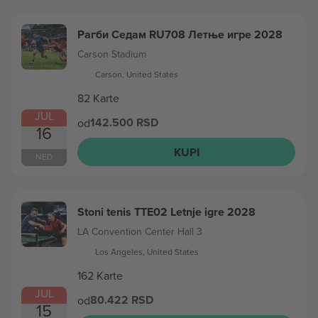
Рагби Седам RU708 Летње игре 2028
Carson Stadium
Carson, United States
82 Karte
JUL
142.500 RSD
od
16
KUPI
NED
Stoni tenis TTE02 Letnje igre 2028
LA Convention Center Hall 3
Los Angeles, United States
162 Karte
JUL
80.422 RSD
od
15