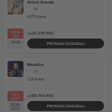
Ariana Grande
GB
6277 Karte
AVG
-
25.218 RSD
od
SEP
2026
PRONAĐI DOGAĐAJ
Metallica
US
326 Karte
OKT
-
58.764 RSD
od
MAR
2026
-
PRONAĐI DOGAĐAJ
2027