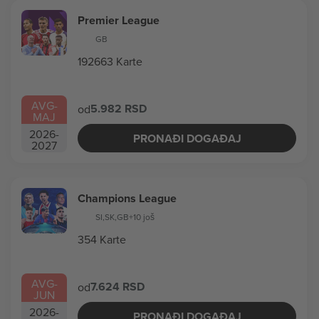
Premier League
GB
192663 Karte
AVG
-
5.982 RSD
od
MAJ
2026
-
PRONAĐI DOGAĐAJ
2027
Champions League
SI
,
SK
,
GB
+10 još
354 Karte
AVG
-
7.624 RSD
od
JUN
2026
-
PRONAĐI DOGAĐAJ