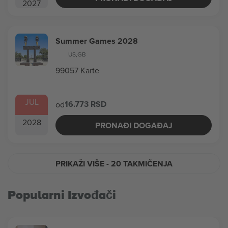
2027
Summer Games 2028
US
,
GB
99057 Karte
JUL
16.773 RSD
od
2028
PRONAĐI DOGAĐAJ
PRIKAŽI VIŠE
- 20 TAKMIČENJA
Popularni Izvođači