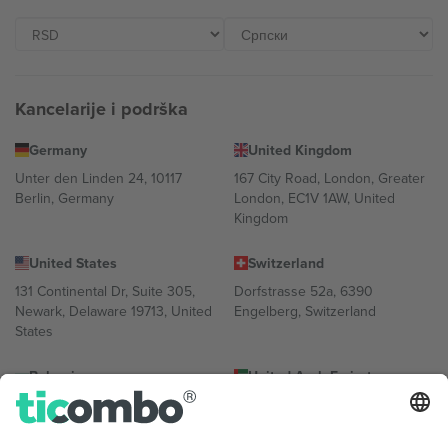
Kancelarije i podrška
Germany
United Kingdom
Unter den Linden 24, 10117
167 City Road, London, Greater
Berlin, Germany
London, EC1V 1AW, United
Kingdom
United States
Switzerland
131 Continental Dr, Suite 305,
Dorfstrasse 52a, 6390
Newark, Delaware 19713, United
Engelberg, Switzerland
States
Bulgaria
United Arab Emirates
Regus Sofia City West, bul
UAE Dubai Silicon Oasis, DDP
Totleben 53-55, 1606 Sofia,
Building A1, Office 302, Dubai,
Bulgaria
United Arab Emirates