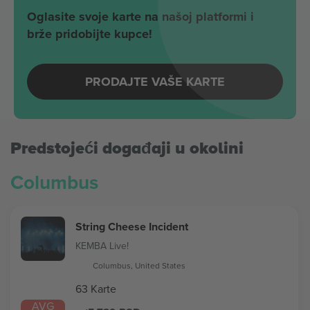
Oglasite svoje karte na našoj platformi i
brže pridobijte kupce!
PRODAJTE VAŠE KARTE
Predstojeći događaji u okolini
Columbus
String Cheese Incident
KEMBA Live!
Columbus, United States
63 Karte
AVG