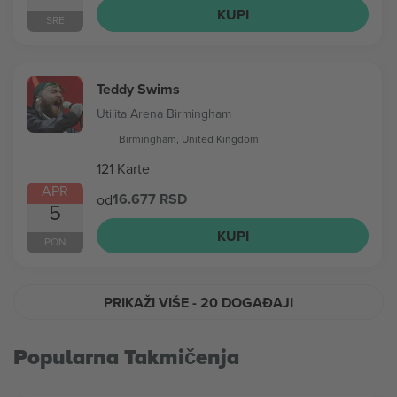
KUPI
SRE
Teddy Swims
Utilita Arena Birmingham
Birmingham, United Kingdom
121 Karte
APR
16.677 RSD
od
5
KUPI
PON
PRIKAŽI VIŠE
- 20 DOGAĐAJI
Popularna Takmičenja