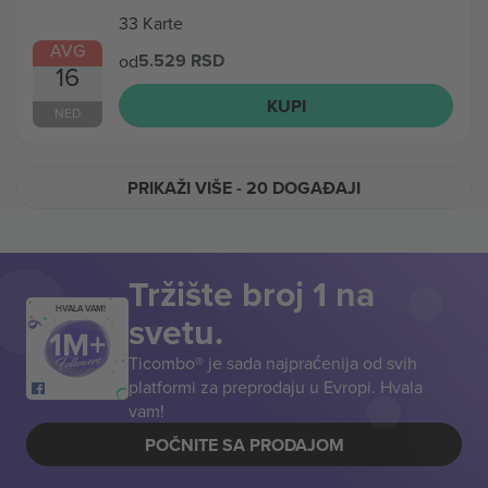
33 Karte
AVG
5.529 RSD
od
16
KUPI
NED
PRIKAŽI VIŠE
- 20 DOGAĐAJI
Tržište broj 1 na
HVALA VAM!
svetu.
Ticombo® je sada najpraćenija od svih
platformi za preprodaju u Evropi. Hvala
vam!
POČNITE SA PRODAJOM