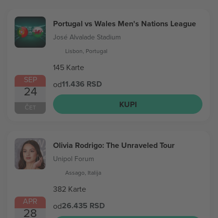
Portugal vs Wales Men's Nations League
José Alvalade Stadium
Lisbon, Portugal
145 Karte
SEP
11.436 RSD
od
24
KUPI
ČET
Olivia Rodrigo: The Unraveled Tour
Unipol Forum
Assago, Italija
382 Karte
APR
26.435 RSD
od
28