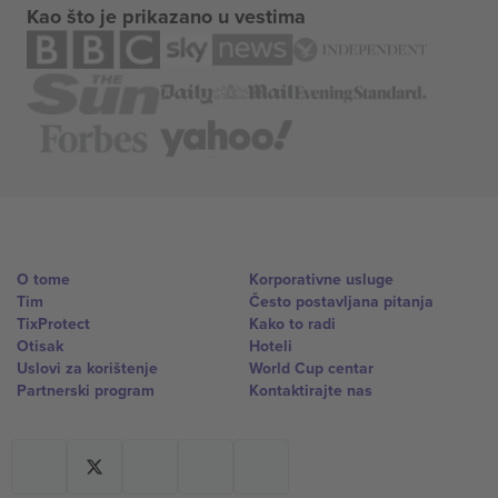
Kao što je prikazano u vestima
O tome
Korporativne usluge
Tim
Često postavljana pitanja
TixProtect
Kako to radi
Otisak
Hoteli
Uslovi za korištenje
World Cup centar
Partnerski program
Kontaktirajte nas