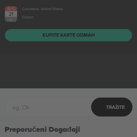
AVG
Columbus, United States
21
Citizen
PET
KUPITE KARTE ODMAH
TRAŽITE
Preporučeni Događaji