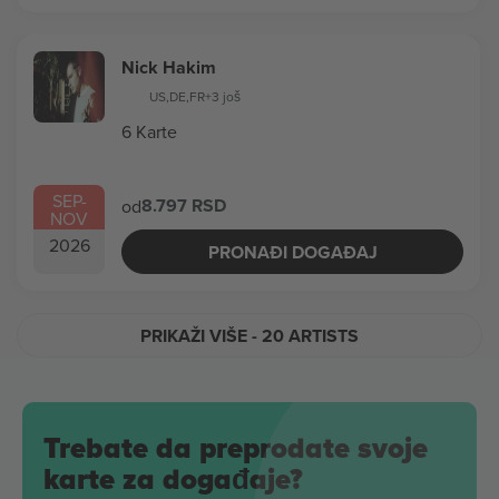
Nick Hakim
US
,
DE
,
FR
+3 još
6 Karte
SEP
-
8.797 RSD
od
NOV
2026
PRONAĐI DOGAĐAJ
PRIKAŽI VIŠE
- 20 ARTISTS
Trebate da preprodate svoje
karte za događaje?