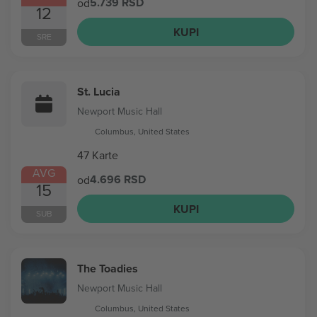
5.739 RSD
od
12
KUPI
SRE
St. Lucia
Newport Music Hall
Columbus, United States
47 Karte
AVG
4.696 RSD
od
15
KUPI
SUB
The Toadies
Newport Music Hall
Columbus, United States