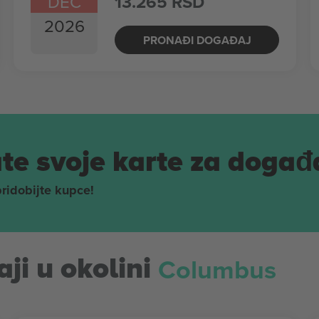
DEC
13.265 RSD
2026
PRONAĐI DOGAĐAJ
te svoje karte za događ
pridobijte kupce!
Columbus
ji u okolini