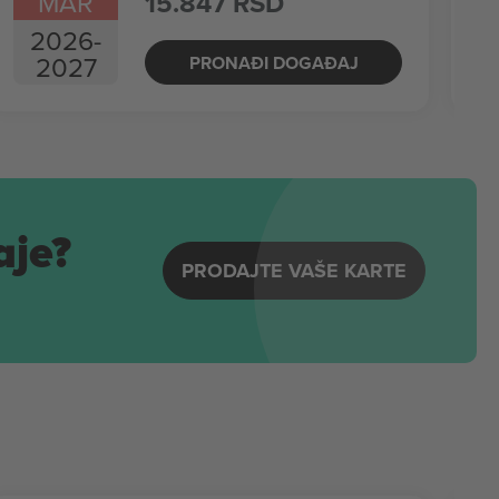
MAR
15.847 RSD
2026
-
2027
PRONAĐI DOGAĐAJ
aje?
PRODAJTE VAŠE KARTE