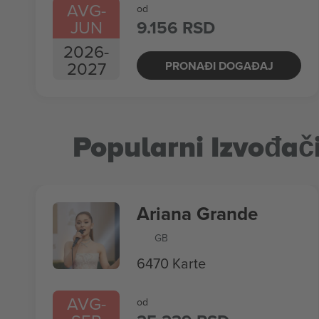
AVG
-
od
JUN
9.156 RSD
2026
-
2027
PRONAĐI DOGAĐAJ
Popularni Izvođač
Ariana Grande
GB
6470 Karte
AVG
-
od