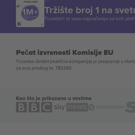
HVALA VAM!
Tržište broj 1 na svet
Ticombo® je sada najpraćenija od svih plat
Pečat izvrsnosti Komisije EU
Ticombo GmbH (matična kompanija) je prepoznat u Horizon
za svoj predlog br. 782393.
Kao što je prikazano u vestima