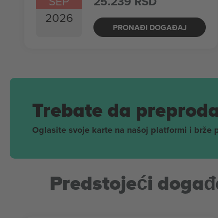
SEP
25.239 RSD
2026
PRONAĐI DOGAĐAJ
Trebate da preproda
Oglasite svoje karte na našoj platformi i brže 
Predstojeći događa