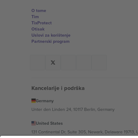
O tome
Tim
TixProtect
Otisak
Uslovi za korištenje
Partnerski program
Kancelarije i podrška
Germany
Unter den Linden 24, 10117 Berlin, Germany
United States
131 Continental Dr, Suite 305, Newark, Delaware 19713, 