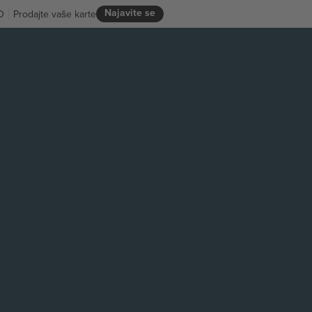
Najavite se
D
Prodajte vaše karte