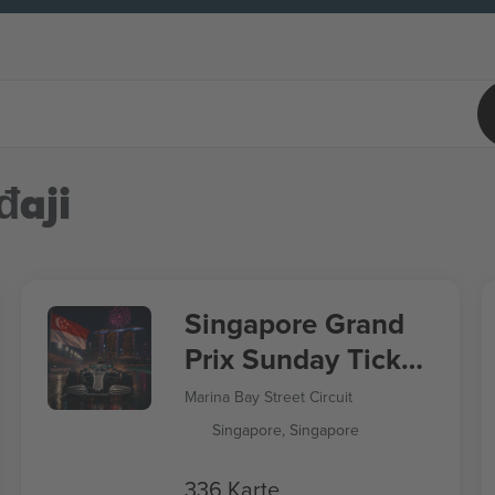
đaji
Singapore Grand
Prix Sunday Ticket
Formula 1
Marina Bay Street Circuit
Singapore, Singapore
336 Karte