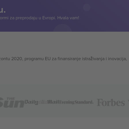
u.
formi za preprodaju u Evropi. Hvala vam!
tu 2020, programu EU za finansiranje istraživanja i inovacija,