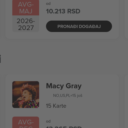
AVG
-
od
MAJ
10.213 RSD
2026
-
2027
PRONAĐI DOGAĐAJ
i
Macy Gray
NO
,
US
,
PL
+15 još
15 Karte
AVG
-
od