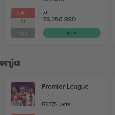
OKT
od
73.250 RSD
11
KUPI
NED
enja
Premier League
GB
178775 Karte