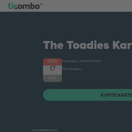
The Toadies
Kar
AVG
Columbus, United States
17
The Toadies
PON
KUPITE KART