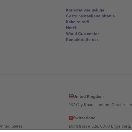
Korporativne usluge
Često postavljana pitanja
Kako to radi
Hoteli
World Cup centar
Kontaktirajte nas
United Kingdom
167 City Road, London, Greater L
Switzerland
United States
Dorfstrasse 52a, 6390 Engelberg, 