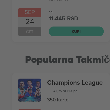
SEP
od
11.445 RSD
24
KUPI
ČET
Popularna Takmič
Champions League
AT
,
RS
,
NL
+10 još
350 Karte