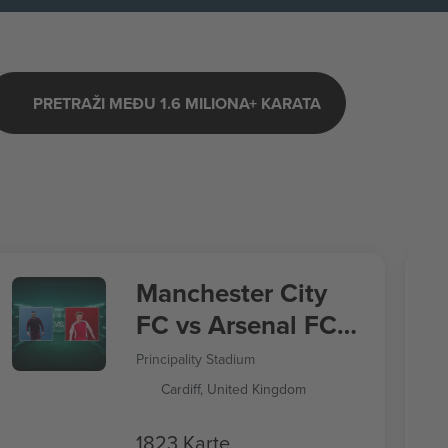
PRETRAŽI MEĐU 1.6 MILIONA+ KARATA
Manchester City
FC vs Arsenal FC
FA Community
Principality Stadium
Shield 2026
Cardiff, United Kingdom
1823 Karte