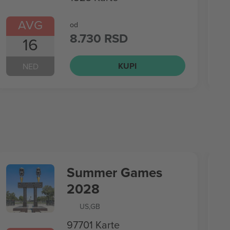
AVG
od
8.730 RSD
16
KUPI
NED
Summer Games
2028
US
,
GB
97701 Karte