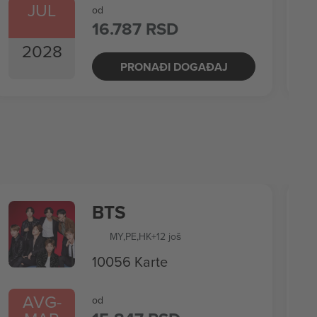
JUL
od
16.787 RSD
2028
PRONAĐI DOGAĐAJ
BTS
MY
,
PE
,
HK
+12 još
10056 Karte
AVG
-
od