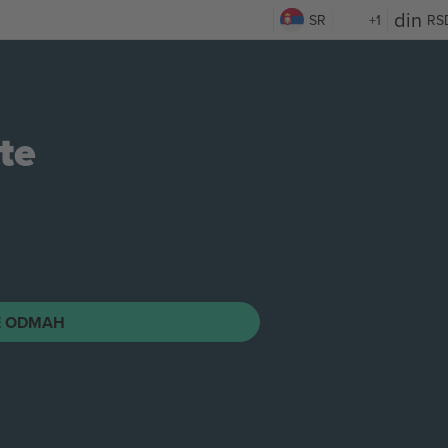
SR
+1
RS
te
E ODMAH