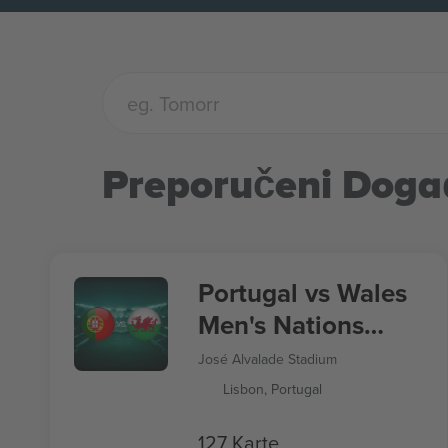
Preporučeni Doga
Portugal vs Wales
Men's Nations
League
José Alvalade Stadium
Lisbon, Portugal
127 Karte