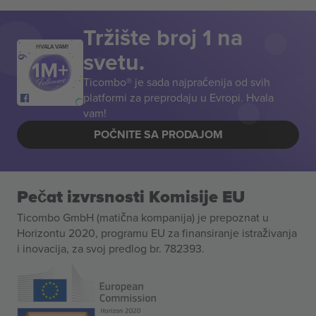
Tržište broj 1 na
HVALA VAM!
svetu.
Ticombo® je sada najpraćenija od svih
platformi za preprodaju u Evropi. Hvala
vam!
POČNITE SA PRODAJOM
Pečat izvrsnosti Komisije EU
Ticombo GmbH (matična kompanija) je prepoznat u
Horizontu 2020, programu EU za finansiranje istraživanja
i inovacija, za svoj predlog br. 782393.