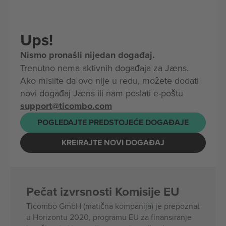
Ups!
Nismo pronašli nijedan događaj.
Trenutno nema aktivnih događaja za Jæns.
Ako mislite da ovo nije u redu, možete dodati
novi događaj Jæns ili nam poslati e-poštu
support@ticombo.com
POGLEDAJTE PREDSTOJEĆE DOGAĐAJE
KREIRAJTE NOVI DOGAĐAJ
Pečat izvrsnosti Komisije EU
Ticombo GmbH (matična kompanija) je prepoznat
u Horizontu 2020, programu EU za finansiranje