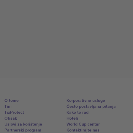
O tome
Korporativne usluge
Tim
Često postavljana pitanja
TixProtect
Kako to radi
Otisak
Hoteli
Uslovi za korištenje
World Cup centar
Partnerski program
Kontaktirajte nas