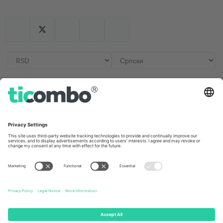
Kancelarije i podrška
Germany
United Kingdom
Unter den Linden 24, 10117
167 City Road, London, Greater
Berlin, Germany
London, EC1V 1AW, United
Kingdom
United States
Switzerland
131 Continental Dr, Suite 305,
Dorfstrasse 52a, 6390
Newark, Delaware 19713, United
Engelberg, Switzerland
States