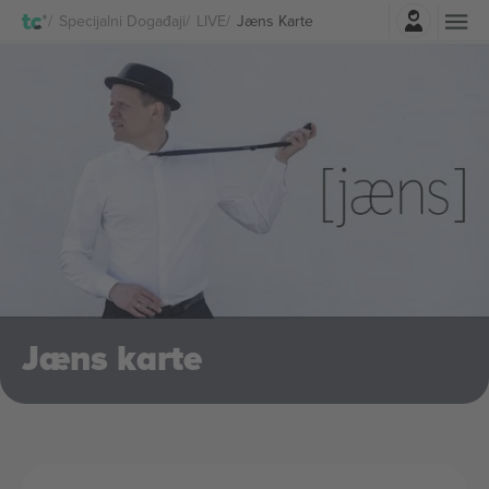
Najavite se
Specijalni Događaji
LIVE
Jæns Karte
Jæns karte