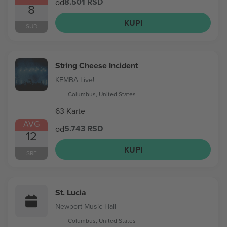
8.501 RSD
od
8
KUPI
SUB
String Cheese Incident
KEMBA Live!
Columbus, United States
63 Karte
AVG
5.743 RSD
od
12
KUPI
SRE
St. Lucia
Newport Music Hall
Columbus, United States