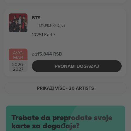
BTS
MY
,
PE
,
HK
+12 još
10251 Karte
AVG
-
15.844 RSD
od
MAR
2026
-
PRONAĐI DOGAĐAJ
2027
PRIKAŽI VIŠE
- 20 ARTISTS
Trebate da preprodate svoje
karte za događaje?