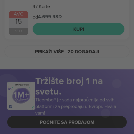
47 Karte
AVG
4.699 RSD
od
15
KUPI
SUB
PRIKAŽI VIŠE
- 20 DOGAĐAJI
Tržište broj 1 na
HVALA VAM!
svetu.
Ticombo® je sada najpraćenija od svih
platformi za preprodaju u Evropi. Hvala
vam!
POČNITE SA PRODAJOM