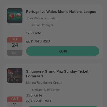
Portugal vs Wales Men's Nations League
José Alvalade Stadium
Lisbon, Portugal
125 Karte
SEP
11.443 RSD
od
24
KUPI
ČET
Singapore Grand Prix Sunday Ticket
Formula 1
Marina Bay Street Circuit
Singapore, Singapore
336 Karte
OKT
73.236 RSD
od
11