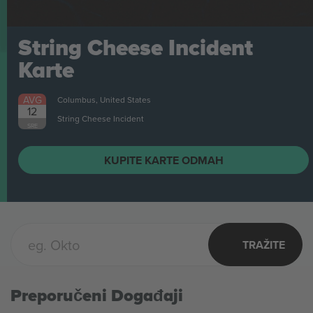
String Cheese Incident
Karte
AVG
Columbus, United States
12
String Cheese Incident
SRE
KUPITE KARTE ODMAH
TRAŽITE
Preporučeni Događaji