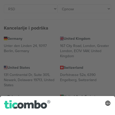
Kancelarije i podrška
Germany
United Kingdom
Unter den Linden 24, 10117
167 City Road, London, Greater
Berlin, Germany
London, EC1V 1AW, United
Kingdom
United States
Switzerland
131 Continental Dr, Suite 305,
Dorfstrasse 52a, 6390
Newark, Delaware 19713, United
Engelberg, Switzerland
States
Bulgaria
United Arab Emirates
Regus Sofia City West, bul
UAE Dubai Silicon Oasis, DDP
Totleben 53-55, 1606 Sofia,
Building A1, Office 302, Dubai,
Bulgaria
United Arab Emirates