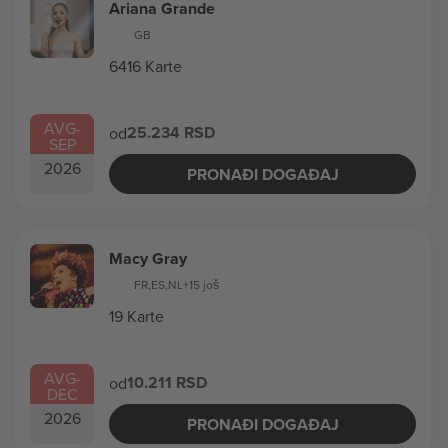
Ariana Grande
GB
6416 Karte
AVG
-
25.234 RSD
od
SEP
2026
PRONAĐI DOGAĐAJ
Macy Gray
FR
,
ES
,
NL
+15 još
19 Karte
AVG
-
10.211 RSD
od
DEC
2026
PRONAĐI DOGAĐAJ