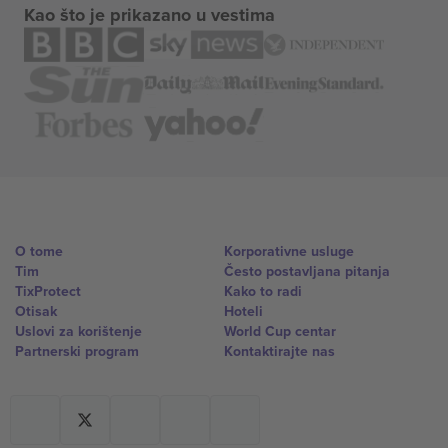
Kao što je prikazano u vestima
O tome
Korporativne usluge
Tim
Često postavljana pitanja
TixProtect
Kako to radi
Otisak
Hoteli
Uslovi za korištenje
World Cup centar
Partnerski program
Kontaktirajte nas