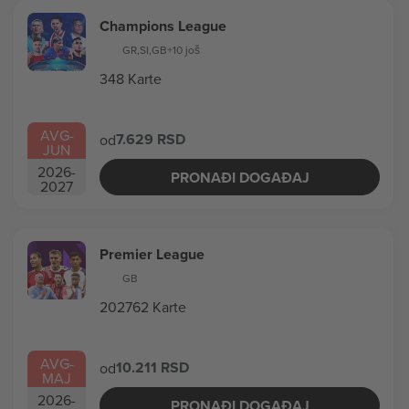
Champions League
GR
,
SI
,
GB
+10 još
348 Karte
AVG
-
7.629 RSD
od
JUN
2026
-
PRONAĐI DOGAĐAJ
2027
Premier League
GB
202762 Karte
AVG
-
10.211 RSD
od
MAJ
2026
-
PRONAĐI DOGAĐAJ