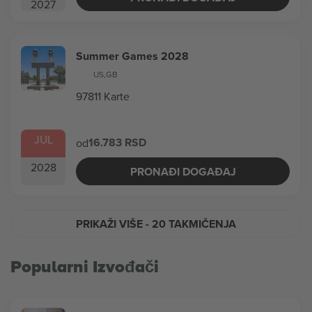
2027
Summer Games 2028
US
,
GB
97811 Karte
JUL
16.783 RSD
od
2028
PRONAĐI DOGAĐAJ
PRIKAŽI VIŠE
- 20 TAKMIČENJA
Popularni Izvođači