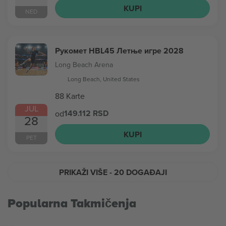
KUPI
NED
Рукомет HBL45 Летње игре 2028
Long Beach Arena
Long Beach, United States
88 Karte
JUL
149.112 RSD
od
28
KUPI
PET
PRIKAŽI VIŠE
- 20 DOGAĐAJI
Popularna Takmičenja