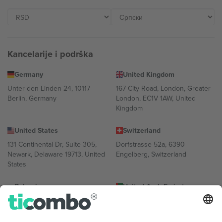
Kancelarije i podrška
Germany
United Kingdom
Unter den Linden 24, 10117
167 City Road, London, Greater
Berlin, Germany
London, EC1V 1AW, United
Kingdom
United States
Switzerland
131 Continental Dr, Suite 305,
Dorfstrasse 52a, 6390
Newark, Delaware 19713, United
Engelberg, Switzerland
States
Bulgaria
United Arab Emirates
Regus Sofia City West, bul
UAE Dubai Silicon Oasis, DDP
Totleben 53-55, 1606 Sofia,
Building A1, Office 302, Dubai,
Bulgaria
United Arab Emirates