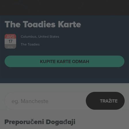
The Toadies
Karte
AVG
Columbus, United States
17
The Toadies
PON
KUPITE KARTE ODMAH
TRAŽITE
Preporučeni Događaji