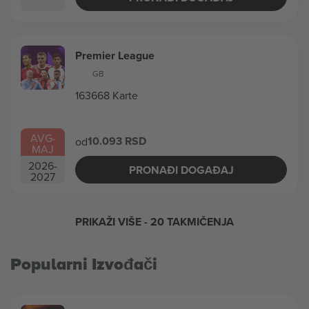
Premier League
GB
163668 Karte
AVG
-
10.093 RSD
od
MAJ
2026
-
PRONAĐI DOGAĐAJ
2027
PRIKAŽI VIŠE
- 20 TAKMIČENJA
Popularni Izvođači