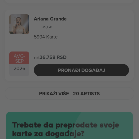
Ariana Grande
US
,
GB
5994 Karte
AVG
-
26.758 RSD
od
SEP
2026
PRONAĐI DOGAĐAJ
PRIKAŽI VIŠE
- 20 ARTISTS
Trebate da preprodate svoje
karte za događaje?