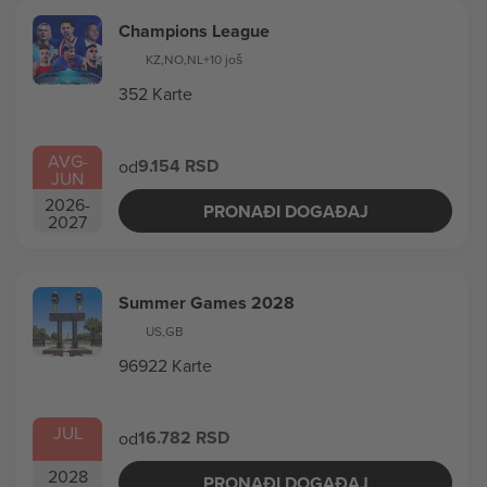
Champions League
KZ
,
NO
,
NL
+10 još
352 Karte
AVG
-
9.154 RSD
od
JUN
2026
-
PRONAĐI DOGAĐAJ
2027
Summer Games 2028
US
,
GB
96922 Karte
JUL
16.782 RSD
od
2028
PRONAĐI DOGAĐAJ