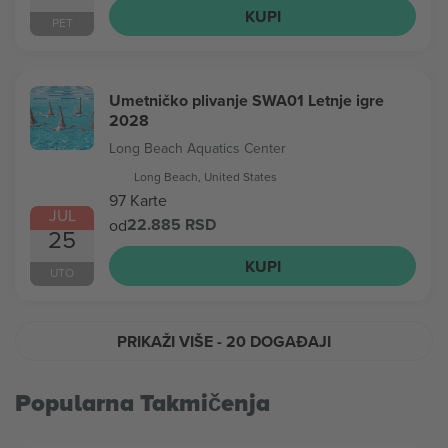
KUPI
PET
Umetničko plivanje SWA01 Letnje igre
2028
Long Beach Aquatics Center
Long Beach, United States
97 Karte
JUL
22.885 RSD
od
25
KUPI
UTO
PRIKAŽI VIŠE
- 20 DOGAĐAJI
Popularna Takmičenja