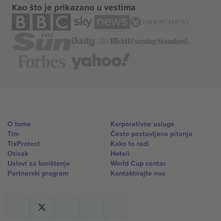
Kao što je prikazano u vestima
O tome
Korporativne usluge
Tim
Često postavljana pitanja
TixProtect
Kako to radi
Otisak
Hoteli
Uslovi za korištenje
World Cup centar
Partnerski program
Kontaktirajte nas