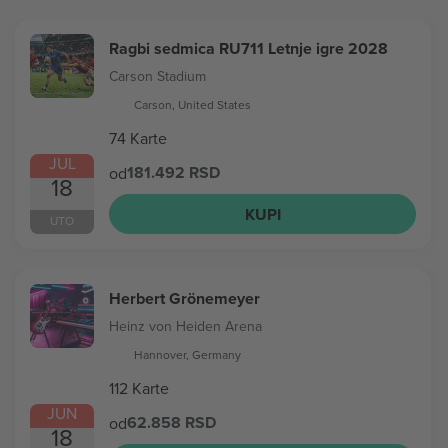
Ragbi sedmica RU711 Letnje igre 2028
Carson Stadium
Carson, United States
74 Karte
JUL
181.492 RSD
od
18
KUPI
UTO
Herbert Grönemeyer
Heinz von Heiden Arena
Hannover, Germany
112 Karte
JUN
62.858 RSD
od
18