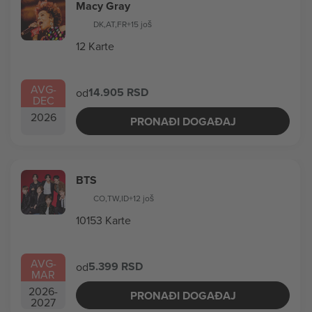
Macy Gray
DK
,
AT
,
FR
+15 još
12 Karte
AVG
-
14.905 RSD
od
DEC
2026
PRONAĐI DOGAĐAJ
BTS
CO
,
TW
,
ID
+12 još
10153 Karte
AVG
-
5.399 RSD
od
MAR
2026
-
PRONAĐI DOGAĐAJ
2027