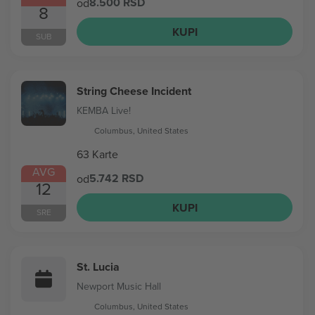
8.500 RSD
od
8
KUPI
SUB
String Cheese Incident
KEMBA Live!
Columbus, United States
63 Karte
AVG
5.742 RSD
od
12
KUPI
SRE
St. Lucia
Newport Music Hall
Columbus, United States