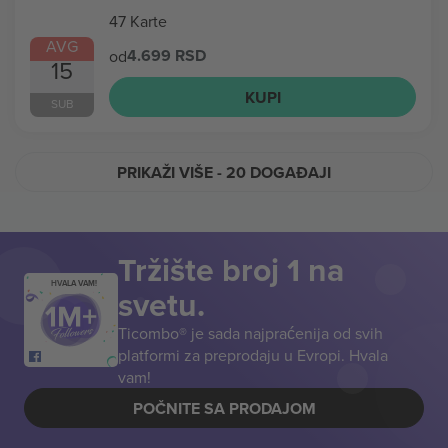
47 Karte
AVG
4.699 RSD
od
15
KUPI
SUB
PRIKAŽI VIŠE
- 20 DOGAĐAJI
Tržište broj 1 na
HVALA VAM!
svetu.
Ticombo® je sada najpraćenija od svih
platformi za preprodaju u Evropi. Hvala
vam!
POČNITE SA PRODAJOM