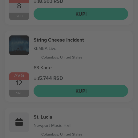
8.503 RSD
od
8
KUPI
SUB
String Cheese Incident
KEMBA Live!
Columbus, United States
63 Karte
AVG
5.744 RSD
od
12
KUPI
SRE
St. Lucia
Newport Music Hall
Columbus, United States