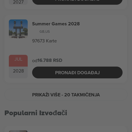
2027
Summer Games 2028
GB
,
US
97673 Karte
JUL
16.788 RSD
od
2028
PRONAĐI DOGAĐAJ
PRIKAŽI VIŠE
- 20 TAKMIČENJA
Popularni Izvođači