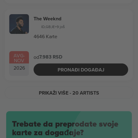
The Weeknd
ID
,
GB
,
IE
+9 još
4646 Karte
AVG
-
7.983 RSD
od
NOV
2026
PRONAĐI DOGAĐAJ
PRIKAŽI VIŠE
- 20 ARTISTS
Trebate da preprodate svoje
karte za događaje?