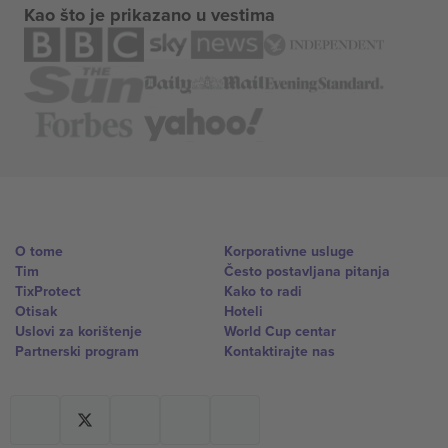
Kao što je prikazano u vestima
O tome
Korporativne usluge
Tim
Često postavljana pitanja
TixProtect
Kako to radi
Otisak
Hoteli
Uslovi za korištenje
World Cup centar
Partnerski program
Kontaktirajte nas