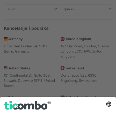
Kancelarije i podrška
Germany
United Kingdom
Unter den Linden 24, 10117
167 City Road, London, Greater
Berlin, Germany
London, EC1V 1AW, United
Kingdom
United States
Switzerland
131 Continental Dr, Suite 305,
Dorfstrasse 52a, 6390
Newark, Delaware 19713, United
Engelberg, Switzerland
States
Bulgaria
United Arab Emirates
Regus Sofia City West, bul
UAE Dubai Silicon Oasis, DDP
Totleben 53-55, 1606 Sofia,
Building A1, Office 302, Dubai,
Bulgaria
United Arab Emirates