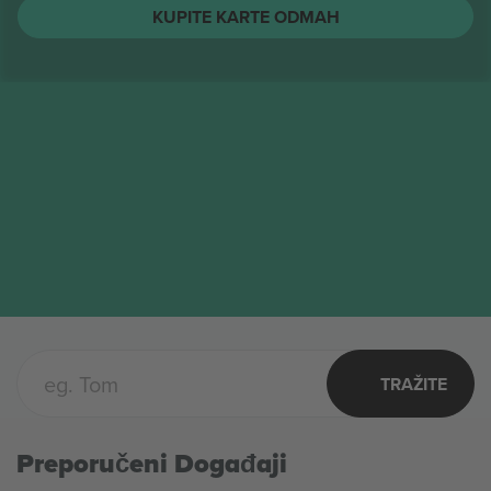
String Cheese Incident
Karte
AVG
Columbus, United States
12
String Cheese Incident
SRE
KUPITE KARTE ODMAH
TRAŽITE
Preporučeni Događaji