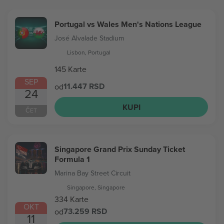
Portugal vs Wales Men's Nations League
José Alvalade Stadium
Lisbon, Portugal
145 Karte
SEP
11.447 RSD
od
24
KUPI
ČET
Singapore Grand Prix Sunday Ticket
Formula 1
Marina Bay Street Circuit
Singapore, Singapore
334 Karte
OKT
73.259 RSD
od
11