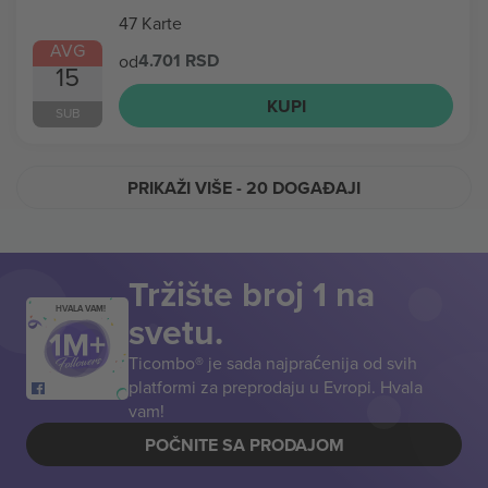
47 Karte
AVG
4.701 RSD
od
15
KUPI
SUB
PRIKAŽI VIŠE
- 20 DOGAĐAJI
Tržište broj 1 na
HVALA VAM!
svetu.
Ticombo® je sada najpraćenija od svih
platformi za preprodaju u Evropi. Hvala
vam!
POČNITE SA PRODAJOM