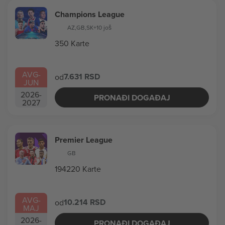
Champions League
AZ
,
GB
,
SK
+10 još
350 Karte
AVG
-
7.631 RSD
od
JUN
2026
-
PRONAĐI DOGAĐAJ
2027
Premier League
GB
194220 Karte
AVG
-
10.214 RSD
od
MAJ
2026
-
PRONAĐI DOGAĐAJ