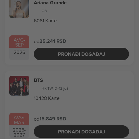
Ariana Grande
GB
6081 Karte
AVG
-
25.241 RSD
od
SEP
2026
PRONAĐI DOGAĐAJ
BTS
HK
,
TW
,
ID
+12 još
10428 Karte
AVG
-
15.849 RSD
od
MAR
2026
-
PRONAĐI DOGAĐAJ
2027