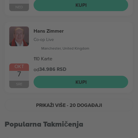
KUPI
NED
Hans Zimmer
Co-op Live
Manchester, United Kingdom
110 Karte
OKT
34.986 RSD
od
7
KUPI
SRE
PRIKAŽI VIŠE
- 20 DOGAĐAJI
Popularna Takmičenja