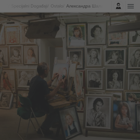
Najavite se
Specijalni Događaji
Ostalo
Александра Шалагина Karte