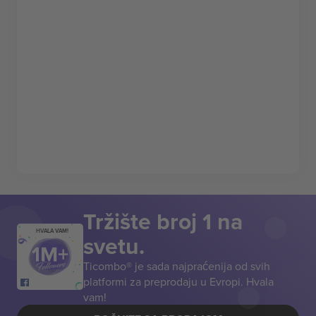
Tržište broj 1 na
HVALA VAM!
svetu.
Ticombo® je sada najpraćenija od svih
platformi za preprodaju u Evropi. Hvala
vam!