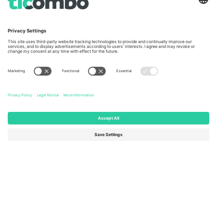
Unter den Linden 24, 10117
167 City Road, London, Greater
Berlin, Germany
London, EC1V 1AW, United
Kingdom
United States
Switzerland
131 Continental Dr, Suite 305,
Dorfstrasse 52a, 6390
Newark, Delaware 19713, United
Engelberg, Switzerland
States
Bulgaria
United Arab Emirates
Regus Sofia City West, bul
UAE Dubai Silicon Oasis, DDP
Totleben 53-55, 1606 Sofia,
Building A1, Office 302, Dubai,
Bulgaria
United Arab Emirates
Mexico
Av Chapultepec 360, Roma
Norte, Cuauhtémoc, 06700
Ciudad de México, CDMX,
Mexico