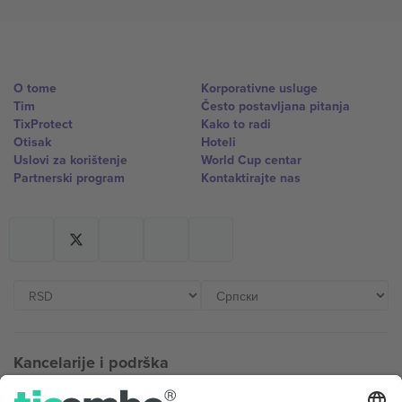
O tome
Korporativne usluge
Tim
Često postavljana pitanja
TixProtect
Kako to radi
Otisak
Hoteli
Uslovi za korištenje
World Cup centar
Partnerski program
Kontaktirajte nas
Kancelarije i podrška
Germany
United Kingdom