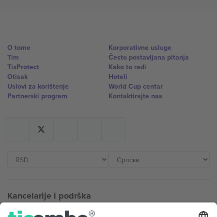
O tome
Korporativne usluge
Tim
Često postavljana pitanja
TixProtect
Kako to radi
Otisak
Hoteli
Uslovi za korištenje
World Cup centar
Partnerski program
Kontaktirajte nas
Kancelarije i podrška
Germany
United Kingdom