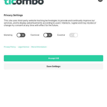
Unter den Linden 24, 10117
167 City Road, London, Greater
Berlin, Germany
London, EC1V 1AW, United
Kingdom
United States
Switzerland
131 Continental Dr, Suite 305,
Dorfstrasse 52a, 6390
Newark, Delaware 19713, United
Engelberg, Switzerland
States
Bulgaria
United Arab Emirates
Regus Sofia City West, bul
UAE Dubai Silicon Oasis, DDP
Totleben 53-55, 1606 Sofia,
Building A1, Office 302, Dubai,
Bulgaria
United Arab Emirates
Mexico
Av Chapultepec 360, Roma
Norte, Cuauhtémoc, 06700
Ciudad de México, CDMX,
Mexico