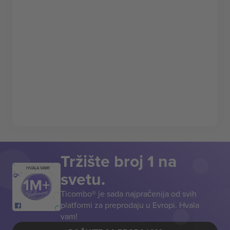
Tržište broj 1 na
HVALA VAM!
svetu.
Ticombo® je sada najpraćenija od svih
platformi za preprodaju u Evropi. Hvala
vam!