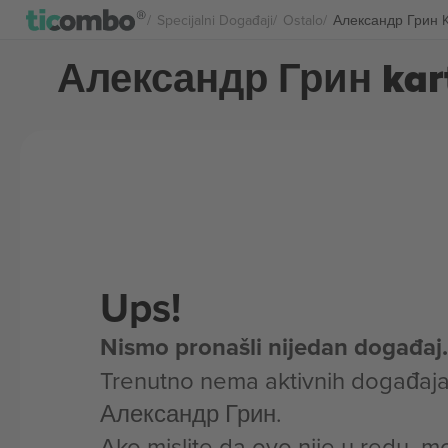
Specijalni Događaji
Ostalo
Александр Грин K
Александр Грин kar
Ups!
Nismo pronašli nijedan događaj.
Trenutno nema aktivnih događaja
Александр Грин.
Ako mislite da ovo nije u redu, m