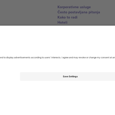
Korporativne usluge
Često postavljana pitanja
Kako to radi
Hoteli
World Cup centar
Kontaktirajte nas
United Kingdom
167 City Road, London, Greater L
Switzerland
United States
Dorfstrasse 52a, 6390 Engelberg, 