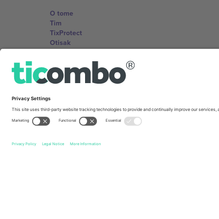
O tome
Tim
TixProtect
Otisak
Uslovi za korištenje
Partnerski program
Kancelarije i podrška
Germany
Unter den Linden 24, 10117 Berlin, Germany
United States
131 Continental Dr, Suite 305, Newark, Delaware 19713, 