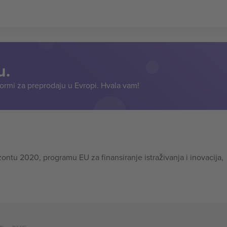
u.
formi za preprodaju u Evropi. Hvala vam!
tu 2020, programu EU za finansiranje istraživanja i inovacija,