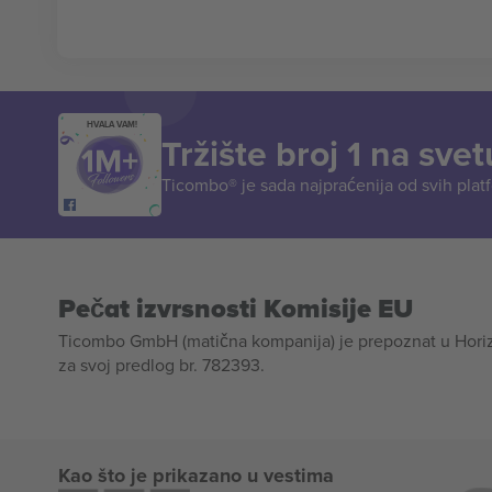
HVALA VAM!
Tržište broj 1 na svet
Ticombo® je sada najpraćenija od svih plat
Pečat izvrsnosti Komisije EU
Ticombo GmbH (matična kompanija) je prepoznat u Horizon
za svoj predlog br. 782393.
Kao što je prikazano u vestima