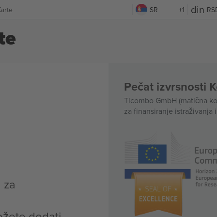
arte
SR
+1
RS
te
Pečat izvrsnosti 
Ticombo GmbH (matična kom
za finansiranje istraživanja 
 za
ožete dodati