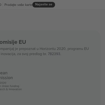
Najavite se
D
Prodajte vaše karte
Komisije EU
panija) je prepoznat u Horizontu 2020, programu EU
i inovacija, za svoj predlog br. 782393.