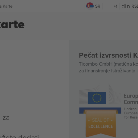
 Karte
SR
+1
RS
arte
Pečat izvrsnosti 
Ticombo GmbH (matična kom
za finansiranje istraživanja 
 za
ožete dodati