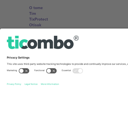
O tome
Tim
TixProtect
Otisak
Uslovi za korištenje
Partnerski program
Kancelarije i podrška
Germany
Unter den Linden 24, 10117 Berlin, Germany
United States
131 Continental Dr, Suite 305, Newark, Delaware 19713, 