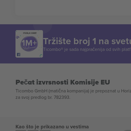
HVALA VAM!
Tržište broj 1 na svet
Ticombo® je sada najpraćenija od svih plat
Pečat izvrsnosti Komisije EU
Ticombo GmbH (matična kompanija) je prepoznat u Horizon
za svoj predlog br. 782393.
Kao što je prikazano u vestima