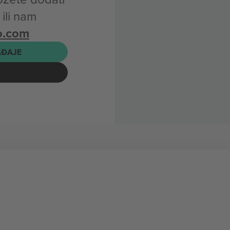
ili nam
o.com
AĐAJE