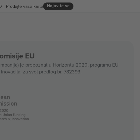
Najavite se
D
Prodajte vaše karte
Komisije EU
panija) je prepoznat u Horizontu 2020, programu EU
i inovacija, za svoj predlog br. 782393.