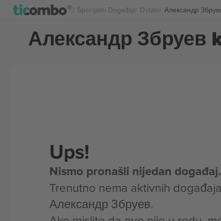
Specijalni Događaji
Ostalo
Александр Збруев
Александр Збруев k
Ups!
Nismo pronašli nijedan događaj.
Trenutno nema aktivnih događaja
Александр Збруев.
Ako mislite da ovo nije u redu, m