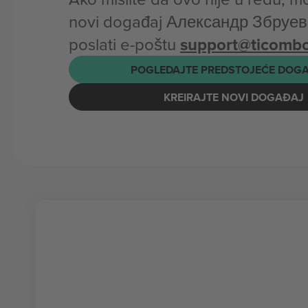
novi događaj Александр Збруев 
poslati e-poštu
support@ticomb
POGLEDAJTE PREDSTOJEĆE DOG
KREIRAJTE NOVI DOGAĐAJ