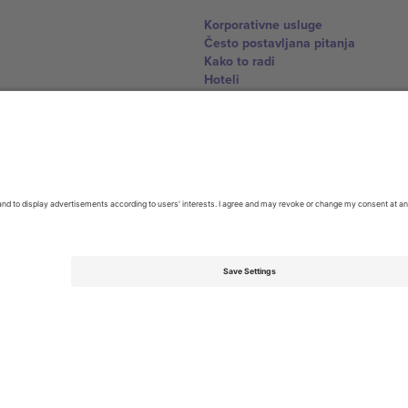
Korporativne usluge
Često postavljana pitanja
Kako to radi
Hoteli
World Cup centar
Kontaktirajte nas
United Kingdom
167 City Road, London, Greater L
Switzerland
United States
Dorfstrasse 52a, 6390 Engelberg, 