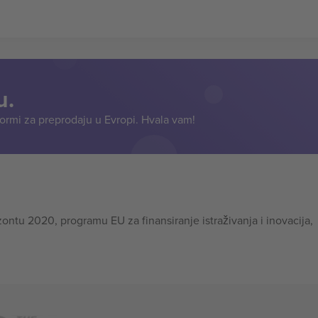
u.
formi za preprodaju u Evropi. Hvala vam!
tu 2020, programu EU za finansiranje istraživanja i inovacija,