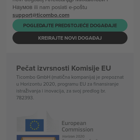
Наумов ili nam poslati e-poštu
support@ticombo.com
POGLEDAJTE PREDSTOJEĆE DOGAĐAJE
KREIRAJTE NOVI DOGAĐAJ
Pečat izvrsnosti Komisije EU
Ticombo GmbH (matična kompanija) je prepoznat
u Horizontu 2020, programu EU za finansiranje
istraživanja i inovacija, za svoj predlog br.
782393.