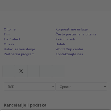
O tome
Korporativne usluge
Tim
Često postavljana pitanja
TixProtect
Kako to radi
Otisak
Hoteli
Uslovi za korištenje
World Cup centar
Partnerski program
Kontaktirajte nas
Kancelarije i podrška