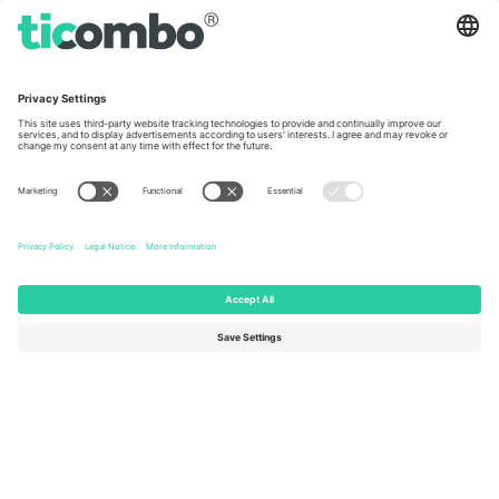
Germany
United Kingdom
Unter den Linden 24, 10117
167 City Road, London, Greater
Berlin, Germany
London, EC1V 1AW, United
Kingdom
United States
Switzerland
131 Continental Dr, Suite 305,
Dorfstrasse 52a, 6390
Newark, Delaware 19713, United
Engelberg, Switzerland
States
Bulgaria
United Arab Emirates
Regus Sofia City West, bul
UAE Dubai Silicon Oasis, DDP
Totleben 53-55, 1606 Sofia,
Building A1, Office 302, Dubai,
Bulgaria
United Arab Emirates
Mexico
Av Chapultepec 360, Roma
Norte, Cuauhtémoc, 06700
Ciudad de México, CDMX,
Mexico