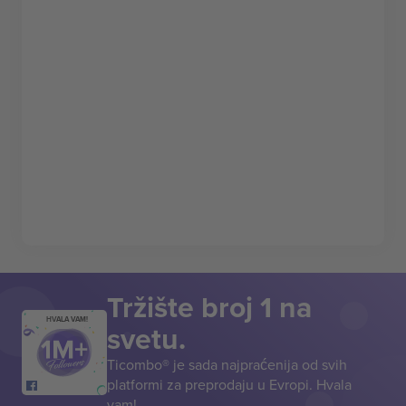
Tržište broj 1 na
HVALA VAM!
svetu.
Ticombo® je sada najpraćenija od svih
platformi za preprodaju u Evropi. Hvala
vam!