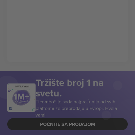
Tržište broj 1 na
HVALA VAM!
svetu.
Ticombo® je sada najpraćenija od svih
platformi za preprodaju u Evropi. Hvala
vam!
POČNITE SA PRODAJOM