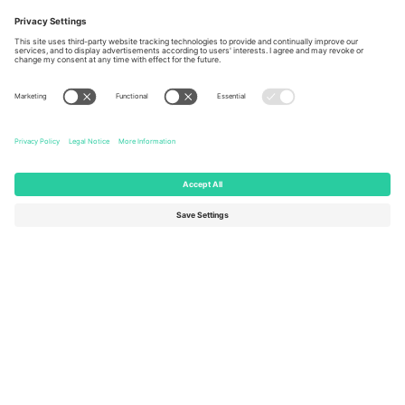
Berlin, Germany
London, EC1V 1AW, United
Kingdom
United States
Switzerland
131 Continental Dr, Suite 305,
Dorfstrasse 52a, 6390
Newark, Delaware 19713, United
Engelberg, Switzerland
States
Bulgaria
United Arab Emirates
Regus Sofia City West, bul
UAE Dubai Silicon Oasis, DDP
Totleben 53-55, 1606 Sofia,
Building A1, Office 302, Dubai,
Bulgaria
United Arab Emirates
Mexico
Av Chapultepec 360, Roma
Norte, Cuauhtémoc, 06700
Ciudad de México, CDMX,
Mexico
Pravna lica platforme mogu se razlikovati u zavisnosti od lokacije,