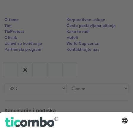
O tome
Korporativne usluge
Tim
Često postavljana pitanja
TixProtect
Kako to radi
Otisak
Hoteli
Uslovi za korištenje
World Cup centar
Partnerski program
Kontaktirajte nas
Kancelarije i podrška
Germany
United Kingdom
Unter den Linden 24, 10117
167 City Road, London, Greater