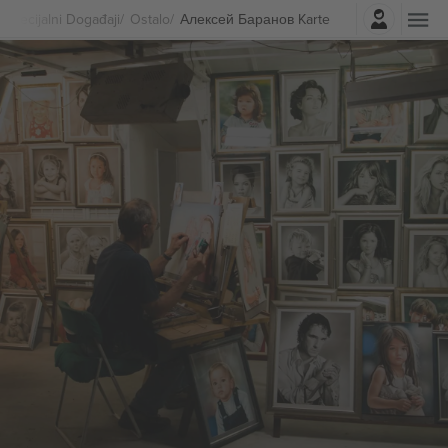
Najavite se
Specijalni Događaji
Ostalo
Алексей Баранов Karte