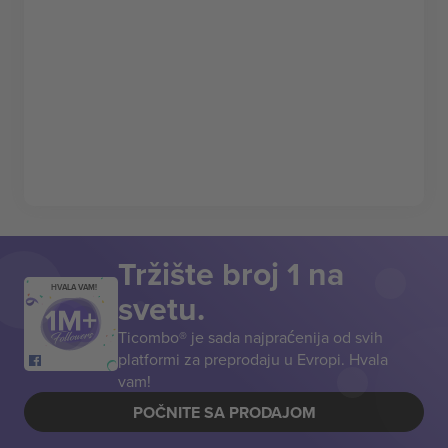
Tržište broj 1 na
HVALA VAM!
svetu.
Ticombo® je sada najpraćenija od svih
platformi za preprodaju u Evropi. Hvala
vam!
POČNITE SA PRODAJOM