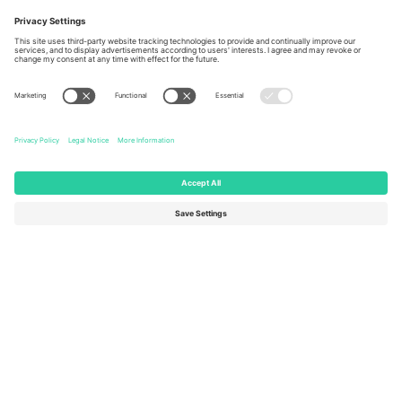
Berlin, Germany
London, EC1V 1AW, United
Kingdom
United States
Switzerland
131 Continental Dr, Suite 305,
Dorfstrasse 52a, 6390
Newark, Delaware 19713, United
Engelberg, Switzerland
States
Bulgaria
United Arab Emirates
Regus Sofia City West, bul
UAE Dubai Silicon Oasis, DDP
Totleben 53-55, 1606 Sofia,
Building A1, Office 302, Dubai,
Bulgaria
United Arab Emirates
Mexico
Av Chapultepec 360, Roma
Norte, Cuauhtémoc, 06700
Ciudad de México, CDMX,
Mexico
Pravna lica platforme mogu se razlikovati u zavisnosti od lokacije,