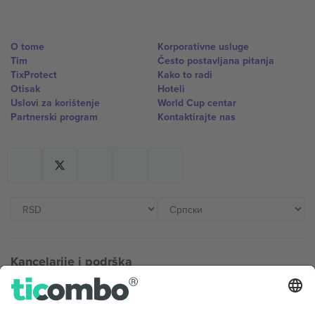
O tome
Korporativne usluge
Tim
Često postavljana pitanja
TixProtect
Kako to radi
Otisak
Hoteli
Uslovi za korištenje
World Cup centar
Partnerski program
Kontaktirajte nas
Kancelarije i podrška
Germany
United Kingdom
Unter den Linden 24, 10117
167 City Road, London, Greater